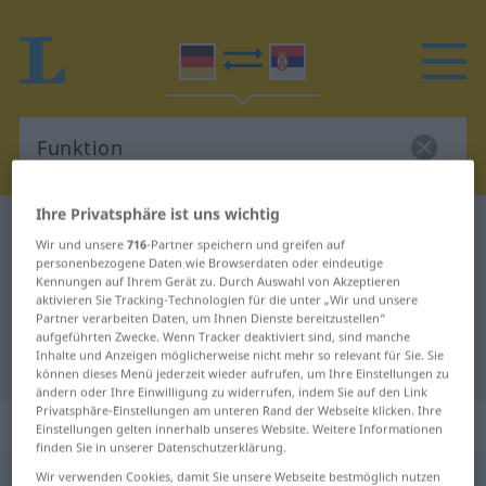
Ihre Privatsphäre ist uns wichtig
Deutsch-Serbisch Wörterbuch
Funktion
Wir und unsere
716
-Partner speichern und greifen auf
Deutsch-Serbisch Übersetzung für
personenbezogene Daten wie Browserdaten oder eindeutige
Kennungen auf Ihrem Gerät zu. Durch Auswahl von Akzeptieren
"Funktion"
aktivieren Sie Tracking-Technologien für die unter „Wir und unsere
Partner verarbeiten Daten, um Ihnen Dienste bereitzustellen“
aufgeführten Zwecke. Wenn Tracker deaktiviert sind, sind manche
Inhalte und Anzeigen möglicherweise nicht mehr so relevant für Sie. Sie
"Funktion" Serbisch Übersetzung
können dieses Menü jederzeit wieder aufrufen, um Ihre Einstellungen zu
ändern oder Ihre Einwilligung zu widerrufen, indem Sie auf den Link
Privatsphäre-Einstellungen am unteren Rand der Webseite klicken. Ihre
„Funktion“
: weiblich, feminin
Einstellungen gelten innerhalb unseres Website. Weitere Informationen
finden Sie in unserer Datenschutzerklärung.
Wir verwenden Cookies, damit Sie unsere Webseite bestmöglich nutzen
Funktion
f