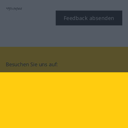
*Pflichtfeld
Feedback absenden
Besuchen Sie uns auf:
facebook
YouTube
Instagram
Langenscheidt