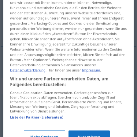
und wir besser mit Ihnen kommunizieren können. Notwendige,
funktionale und statistische Cookies, die für den Betrieb der Webseite
Übersicht aller Übersetzungen
und der statistischen Auswertung unserer Webseite erforderlich sind,
werden auf Grundlage unserer Vorauswahl immer auf Ihrem Endgerät
(Für mehr Details die Übersetzung anklicken/antippen)
gespeichert. Marketing-Cookies und Cookies, die der Bereitstellung
personalisierter Werbung dienen, werden nur gespeichert, wenn Sie uns
функција
durch einen Klick auf den „Akzeptieren“-Button Ihr Einverständnis
geben. Klicken Sie ansonsten auf „Fortfahren ohne Akzeptieren“. Sie
können Ihre Einwilligung jederzeit für zukünftige Besuche unserer
Webseite widerrufen. Wenn Sie weitere Informationen zu den Cookies
und den Anpassungsmöglichkeiten möchten, klicken Sie einfach auf den
Button „Mehr Optionen“. Weitergehende Hinweise zu der
функција
Funktion
Datenverarbeitung entnehmen Sie ansonsten unserer
Datenschutzerklärung
. Hier finden Sie unser
Impressum
.
Wir und unsere Partner verarbeiten Daten, um
Folgendes bereitzustellen:
Synonyme für "Funktion"
Genaue Geolocation-Daten verwenden. Geräteeigenschaften zur
Identifikation aktiv abfragen. Speichern von und/oder Zugriff auf
Informationen auf einem Gerät. Personalisierte Werbung und Inhalte,
Abbildung
Messung von Werbung und Inhalten, Zielgruppenforschung und
Entwicklung von Dienstleistungen.
Liste der Partner (Lieferanten)
Kennzeichen
,
Eigenschaft
Mehr Optionen
Akzeptieren