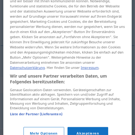
und wir besser mit Ihnen kommunizieren können. Notwendige,
funktionale und statistische Cookies, die für den Betrieb der Webseite
Übersicht aller Übersetzungen
und der statistischen Auswertung unserer Webseite erforderlich sind,
werden auf Grundlage unserer Vorauswahl immer auf Ihrem Endgerät
(Für mehr Details die Übersetzung anklicken/antippen)
gespeichert. Marketing-Cookies und Cookies, die der Bereitstellung
personalisierter Werbung dienen, werden nur gespeichert, wenn Sie uns
поглавље
durch einen Klick auf den „Akzeptieren“-Button Ihr Einverständnis
geben. Klicken Sie ansonsten auf „Fortfahren ohne Akzeptieren“. Sie
können Ihre Einwilligung jederzeit für zukünftige Besuche unserer
Webseite widerrufen. Wenn Sie weitere Informationen zu den Cookies
und den Anpassungsmöglichkeiten möchten, klicken Sie einfach auf den
Button „Mehr Optionen“. Weitergehende Hinweise zu der
поглавље
Kapitel
Datenverarbeitung entnehmen Sie ansonsten unserer
Datenschutzerklärung
. Hier finden Sie unser
Impressum
.
Wir und unsere Partner verarbeiten Daten, um
Folgendes bereitzustellen:
Synonyme für "Kapitel"
Genaue Geolocation-Daten verwenden. Geräteeigenschaften zur
Identifikation aktiv abfragen. Speichern von und/oder Zugriff auf
Informationen auf einem Gerät. Personalisierte Werbung und Inhalte,
Messung von Werbung und Inhalten, Zielgruppenforschung und
Passage
,
Artikel
,
Abschnitt
,
Absatz
Entwicklung von Dienstleistungen.
Liste der Partner (Lieferanten)
© OpenThesaurus.de
Mehr Optionen
Akzeptieren