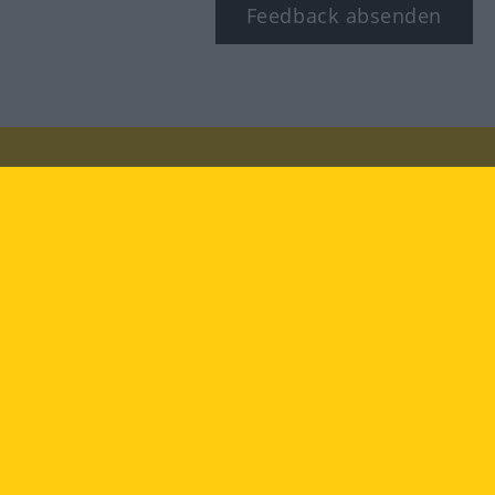
Feedback absenden
Besuchen Sie uns auf:
facebook
YouTube
Instagram
Langenscheidt
NUTZUNGSBEDINGUNGEN
DATENSCHUTZBESTIMMUNGEN