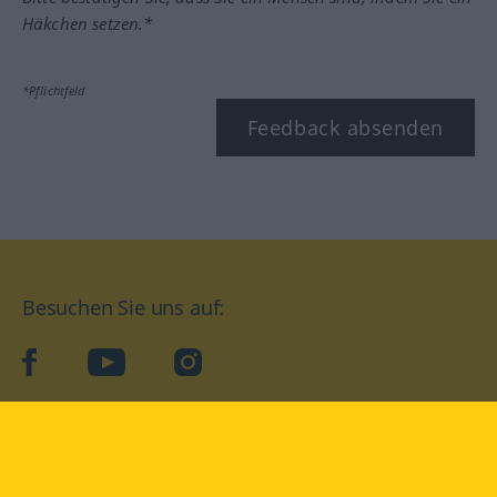
Häkchen setzen.*
*Pflichtfeld
Feedback absenden
Besuchen Sie uns auf:
facebook
YouTube
Instagram
Langenscheidt