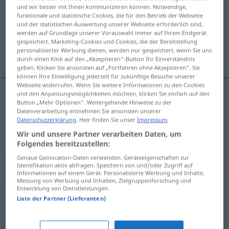
und wir besser mit Ihnen kommunizieren können. Notwendige,
funktionale und statistische Cookies, die für den Betrieb der Webseite
Übersicht aller Übersetzungen
und der statistischen Auswertung unserer Webseite erforderlich sind,
(Für mehr Details die Übersetzung anklicken/antippen)
werden auf Grundlage unserer Vorauswahl immer auf Ihrem Endgerät
gespeichert. Marketing-Cookies und Cookies, die der Bereitstellung
personalisierter Werbung dienen, werden nur gespeichert, wenn Sie uns
ståhej, väsen
durch einen Klick auf den „Akzeptieren“-Button Ihr Einverständnis
geben. Klicken Sie ansonsten auf „Fortfahren ohne Akzeptieren“. Sie
können Ihre Einwilligung jederzeit für zukünftige Besuche unserer
Webseite widerrufen. Wenn Sie weitere Informationen zu den Cookies
und den Anpassungsmöglichkeiten möchten, klicken Sie einfach auf den
Button „Mehr Optionen“. Weitergehende Hinweise zu der
ståhej
n
Trara
Datenverarbeitung entnehmen Sie ansonsten unserer
Datenschutzerklärung
. Hier finden Sie unser
Impressum
.
väsen
n
Trara
Wir und unsere Partner verarbeiten Daten, um
Folgendes bereitzustellen:
Genaue Geolocation-Daten verwenden. Geräteeigenschaften zur
Identifikation aktiv abfragen. Speichern von und/oder Zugriff auf
Synonyme für "Trara"
Informationen auf einem Gerät. Personalisierte Werbung und Inhalte,
Messung von Werbung und Inhalten, Zielgruppenforschung und
Entwicklung von Dienstleistungen.
Liste der Partner (Lieferanten)
Lärm (um nichts) (ugs.)
,
Aufheben
,
Aufstand (ugs.)