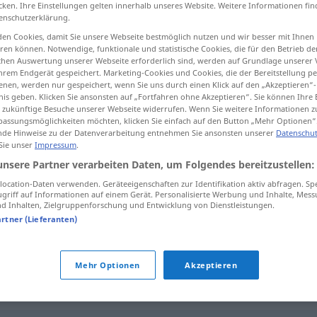
cken. Ihre Einstellungen gelten innerhalb unseres Website. Weitere Informationen fin
enschutzerklärung.
en Cookies, damit Sie unsere Webseite bestmöglich nutzen und wir besser mit Ihnen
en können. Notwendige, funktionale und statistische Cookies, die für den Betrieb d
ischen Auswertung unserer Webseite erforderlich sind, werden auf Grundlage unserer
tippen)
hrem Endgerät gespeichert. Marketing-Cookies und Cookies, die der Bereitstellung per
nen, werden nur gespeichert, wenn Sie uns durch einen Klick auf den „Akzeptieren“-
nis geben. Klicken Sie ansonsten auf „Fortfahren ohne Akzeptieren“. Sie können Ihre 
ür zukünftige Besuche unserer Webseite widerrufen. Wenn Sie weitere Informationen 
assungsmöglichkeiten möchten, klicken Sie einfach auf den Button „Mehr Optionen“
de Hinweise zu der Datenverarbeitung entnehmen Sie ansonsten unserer
Datenschut
 Sie unser
Impressum
.
Radau
unsere Partner verarbeiten Daten, um Folgendes bereitzustellen:
ocation-Daten verwenden. Geräteeigenschaften zur Identifikation aktiv abfragen. Sp
griff auf Informationen auf einem Gerät. Personalisierte Werbung und Inhalte, Mes
 Inhalten, Zielgruppenforschung und Entwicklung von Dienstleistungen.
artner (Lieferanten)
Radau
machen
Mehr Optionen
Akzeptieren