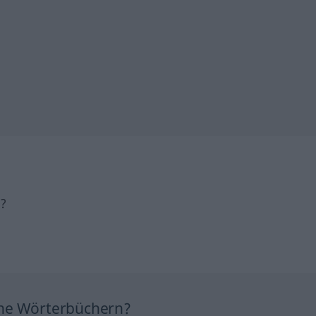
h?
ine Wörterbüchern?