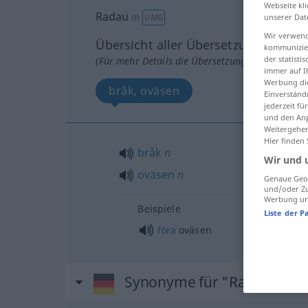
Webseite kli
Radau
m
UMG
unserer Dat
Wir verwend
Übersicht aller Übersetzungen
kommunizier
der statist
(Für mehr Details die Übersetzung anklicken/an
immer auf I
Werbung die
bråk, oväsen
Einverständ
jederzeit f
und den Anp
Weitergehen
Hier finden
bråk
n
Wir und 
oväsen
n
Genaue Geol
und/oder Zu
Werbung und
Beispiele
Liste der P
föra
oväsen
Synonyme für "Radau"