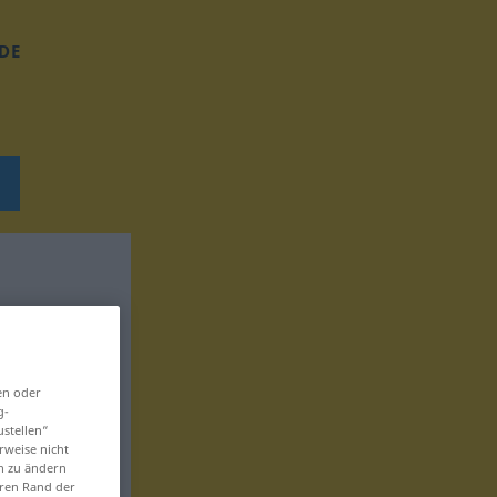
DE
en oder
g-
ustellen“
rweise nicht
en zu ändern
eren Rand der