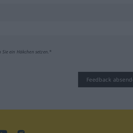
m Sie ein Häkchen setzen.*
Feedback absend