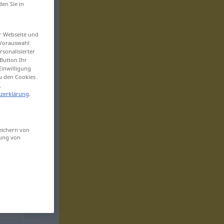
den Sie in
er Webseite und
 Vorauswahl
sonalisierter
Button Ihr
Einwilligung
zu den Cookies
.
zerklärung
.
eichern von
sung von