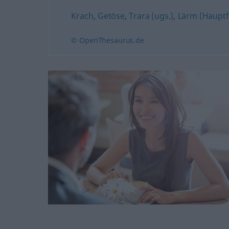
Krach
,
Getöse
,
Trara (ugs.)
,
Lärm (Haupt
© OpenThesaurus.de