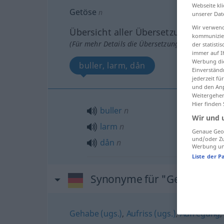
Webseite kli
Getöse
n
unserer Dat
Wir verwend
Übersicht aller Übersetzungen
kommunizier
(Für mehr Details die Übersetzung anklicken/an
der statist
immer auf I
Werbung die
buller, larm, dån
Einverständ
jederzeit f
und den Anp
Weitergehen
Hier finden
buller
n
Wir und 
larm
n
Genaue Geol
und/oder Zu
dån
n
Werbung und
Liste der P
Synonyme für "Getöse"
Gehabe (ugs.)
,
Aufriss (ugs.)
,
Aufregung