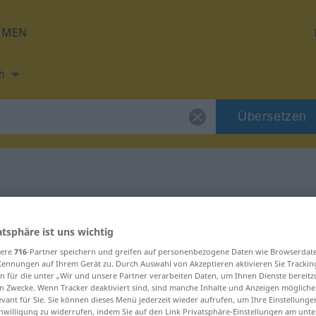
HMEN
h
Übersetzen
ung für "Getöse"
atsphäre ist uns wichtig
ung
sere
716
-Partner speichern und greifen auf personenbezogene Daten wie Browserdat
Kennungen auf Ihrem Gerät zu. Durch Auswahl von Akzeptieren aktivieren Sie Trackin
n für die unter „Wir und unsere Partner verarbeiten Daten, um Ihnen Dienste bereitz
n Zwecke. Wenn Tracker deaktiviert sind, sind manche Inhalte und Anzeigen mögliche
h
evant für Sie. Sie können dieses Menü jederzeit wieder aufrufen, um Ihre Einstellung
inwilligung zu widerrufen, indem Sie auf den Link Privatsphäre-Einstellungen am unt