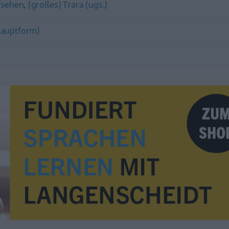
fsehen
,
(großes) Trara (ugs.)
Hauptform)