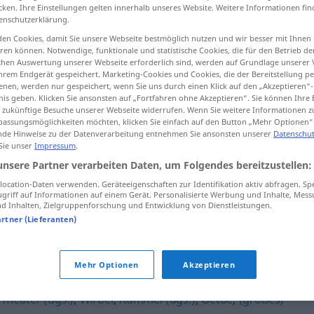
cken. Ihre Einstellungen gelten innerhalb unseres Website. Weitere Informationen fin
enschutzerklärung.
en Cookies, damit Sie unsere Webseite bestmöglich nutzen und wir besser mit Ihnen
en können. Notwendige, funktionale und statistische Cookies, die für den Betrieb d
tippen)
ischen Auswertung unserer Webseite erforderlich sind, werden auf Grundlage unserer
hrem Endgerät gespeichert. Marketing-Cookies und Cookies, die der Bereitstellung per
nen, werden nur gespeichert, wenn Sie uns durch einen Klick auf den „Akzeptieren“-
nis geben. Klicken Sie ansonsten auf „Fortfahren ohne Akzeptieren“. Sie können Ihre 
ür zukünftige Besuche unserer Webseite widerrufen. Wenn Sie weitere Informationen 
assungsmöglichkeiten möchten, klicken Sie einfach auf den Button „Mehr Optionen“
de Hinweise zu der Datenverarbeitung entnehmen Sie ansonsten unserer
Datenschut
 Sie unser
Impressum
.
Getöse
unsere Partner verarbeiten Daten, um Folgendes bereitzustellen:
ocation-Daten verwenden. Geräteeigenschaften zur Identifikation aktiv abfragen. Sp
griff auf Informationen auf einem Gerät. Personalisierte Werbung und Inhalte, Mes
 Inhalten, Zielgruppenforschung und Entwicklung von Dienstleistungen.
artner (Lieferanten)
Mehr Optionen
Akzeptieren
,
Theater (ugs.)
,
Wirbel
,
Rummel (ugs.)
,
Getue
,
(großes)