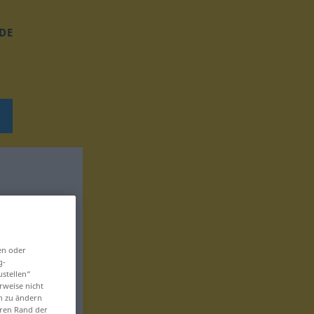
DE
en oder
g-
ustellen“
rweise nicht
en zu ändern
eren Rand der