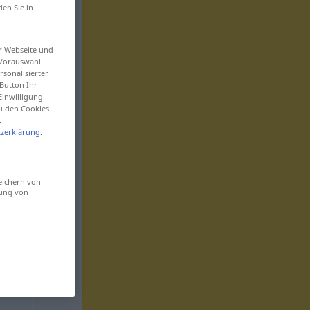
den Sie in
er Webseite und
 Vorauswahl
sonalisierter
Button Ihr
Einwilligung
zu den Cookies
.
zerklärung
.
eichern von
sung von