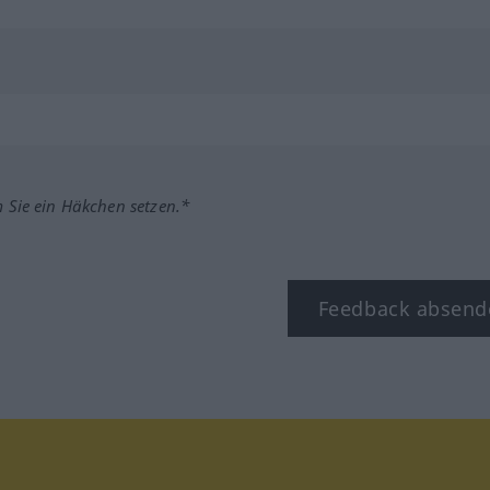
m Sie ein Häkchen setzen.*
Feedback absend