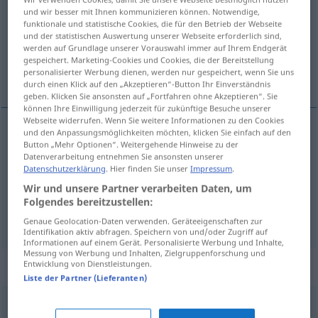
und wir besser mit Ihnen kommunizieren können. Notwendige,
funktionale und statistische Cookies, die für den Betrieb der Webseite
Übersicht aller Übersetzungen
und der statistischen Auswertung unserer Webseite erforderlich sind,
(Für mehr Details die Übersetzung anklicken/antippen)
werden auf Grundlage unserer Vorauswahl immer auf Ihrem Endgerät
gespeichert. Marketing-Cookies und Cookies, die der Bereitstellung
personalisierter Werbung dienen, werden nur gespeichert, wenn Sie uns
tillgjordhet, ståhej, väsen
durch einen Klick auf den „Akzeptieren“-Button Ihr Einverständnis
geben. Klicken Sie ansonsten auf „Fortfahren ohne Akzeptieren“. Sie
können Ihre Einwilligung jederzeit für zukünftige Besuche unserer
Webseite widerrufen. Wenn Sie weitere Informationen zu den Cookies
und den Anpassungsmöglichkeiten möchten, klicken Sie einfach auf den
Button „Mehr Optionen“. Weitergehende Hinweise zu der
tillgjordhet
Getue
Datenverarbeitung entnehmen Sie ansonsten unserer
Datenschutzerklärung
. Hier finden Sie unser
Impressum
.
ståhej
n
Getue
Wir und unsere Partner verarbeiten Daten, um
Folgendes bereitzustellen:
väsen
n
Getue
Genaue Geolocation-Daten verwenden. Geräteeigenschaften zur
Identifikation aktiv abfragen. Speichern von und/oder Zugriff auf
Informationen auf einem Gerät. Personalisierte Werbung und Inhalte,
Messung von Werbung und Inhalten, Zielgruppenforschung und
Synonyme für "Getue"
Entwicklung von Dienstleistungen.
Liste der Partner (Lieferanten)
(übertrieben viel) Tamtam (um etwas) (ugs.)
,
Gehabe
,