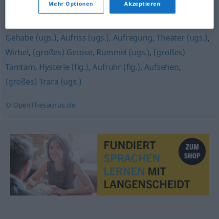
Mehr Optionen
Akzeptieren
Faxen (ugs.)
,
Angabe
Gehabe (ugs.)
,
Aufriss (ugs.)
,
Aufregung
,
Theater (ugs.)
,
Wirbel
,
(großes) Getöse
,
Rummel (ugs.)
,
(großes)
Tamtam
,
Hysterie (fig.)
,
Aufruhr (fig.)
,
Aufsehen
,
(großes) Trara (ugs.)
© OpenThesaurus.de