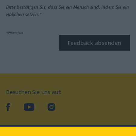
Bitte bestätigen Sie, dass Sie ein Mensch sind, indem Sie ein
Häkchen setzen.*
*Pflichtfeld
Feedback absenden
Besuchen Sie uns auf:
facebook
YouTube
Instagram