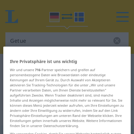
Ihre Privatsphäre ist uns wichtig
Deutsch-Schwedisch Wörterbuch
Getue
Wir und unsere
716
-Partner speichern und greifen auf
Deutsch-Schwedisch Übersetzung
personenbezogene Daten wie Browserdaten oder eindeutige
Kennungen auf Ihrem Gerät zu. Durch Auswahl von Akzeptieren
für "Getue"
aktivieren Sie Tracking-Technologien für die unter „Wir und unsere
Partner verarbeiten Daten, um Ihnen Dienste bereitzustellen“
aufgeführten Zwecke. Wenn Tracker deaktiviert sind, sind manche
"Getue" Schwedisch Übersetzung
Inhalte und Anzeigen möglicherweise nicht mehr so relevant für Sie. Sie
können dieses Menü jederzeit wieder aufrufen, um Ihre Einstellungen zu
ändern oder Ihre Einwilligung zu widerrufen, indem Sie auf den Link
Privatsphäre-Einstellungen am unteren Rand der Webseite klicken. Ihre
„Getue“
: Neutrum, sächlich
Einstellungen gelten innerhalb unseres Website. Weitere Informationen
finden Sie in unserer Datenschutzerklärung.
Getue
n
Wir verwenden Cookies, damit Sie unsere Webseite bestmöglich nutzen