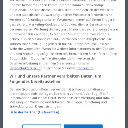
Wir verwenden Cookies, damit Sie unsere Webseite bestmöglich nutzen
und wir besser mit Ihnen kommunizieren können. Notwendige,
Übersicht aller Übersetzungen
funktionale und statistische Cookies, die für den Betrieb der Webseite
und der statistischen Auswertung unserer Webseite erforderlich sind,
(Für mehr Details die Übersetzung anklicken/antippen)
werden auf Grundlage unserer Vorauswahl immer auf Ihrem Endgerät
gespeichert. Marketing-Cookies und Cookies, die der Bereitstellung
uppror, resning, tumult
personalisierter Werbung dienen, werden nur gespeichert, wenn Sie uns
durch einen Klick auf den „Akzeptieren“-Button Ihr Einverständnis
geben. Klicken Sie ansonsten auf „Fortfahren ohne Akzeptieren“. Sie
können Ihre Einwilligung jederzeit für zukünftige Besuche unserer
Webseite widerrufen. Wenn Sie weitere Informationen zu den Cookies
und den Anpassungsmöglichkeiten möchten, klicken Sie einfach auf den
Button „Mehr Optionen“. Weitergehende Hinweise zu der
uppror
n
Aufruhr
Datenverarbeitung entnehmen Sie ansonsten unserer
Datenschutzerklärung
. Hier finden Sie unser
Impressum
.
resning
,
tumult
Aufruhr
Wir und unsere Partner verarbeiten Daten, um
Folgendes bereitzustellen:
Genaue Geolocation-Daten verwenden. Geräteeigenschaften zur
Synonyme für "Aufruhr"
Identifikation aktiv abfragen. Speichern von und/oder Zugriff auf
Informationen auf einem Gerät. Personalisierte Werbung und Inhalte,
Messung von Werbung und Inhalten, Zielgruppenforschung und
Entwicklung von Dienstleistungen.
Liste der Partner (Lieferanten)
Tumult
,
Lärm
,
Unruhe
,
Welle (ugs.)
,
Krawall
,
Aufstand
(ugs.)
,
Terz (ugs.)
,
Spektakel
,
Theater (ugs.)