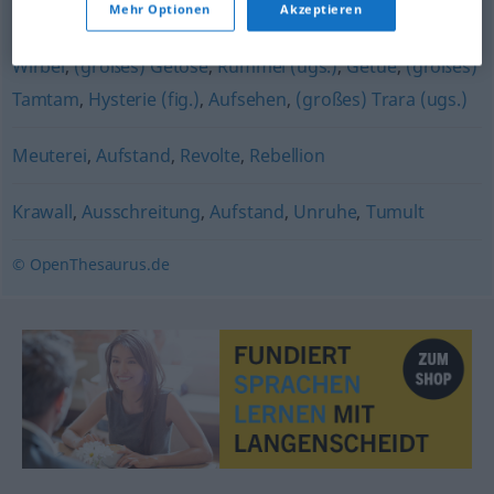
Mehr Optionen
Akzeptieren
Gehabe (ugs.)
,
Aufriss (ugs.)
,
Aufregung
,
Theater (ugs.)
,
Wirbel
,
(großes) Getöse
,
Rummel (ugs.)
,
Getue
,
(großes)
Tamtam
,
Hysterie (fig.)
,
Aufsehen
,
(großes) Trara (ugs.)
Meuterei
,
Aufstand
,
Revolte
,
Rebellion
Krawall
,
Ausschreitung
,
Aufstand
,
Unruhe
,
Tumult
© OpenThesaurus.de