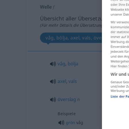
oder Ihre E
Welle
f
Webseite kli
unserer Dat
Übersicht aller Übersetzungen
Wir verwend
(Für mehr Details die Übersetzung anklicken/an
kommunizier
der statist
immer auf I
våg, bölja, axel, vals, överslag
Werbung die
Einverständ
jederzeit f
und den Anp
Weitergehen
våg
,
bölja
Hier finden
Wir und 
axel
,
vals
Genaue Geol
und/oder Zu
Werbung und
Liste der P
överslag
n
Beispiele
grön
våg