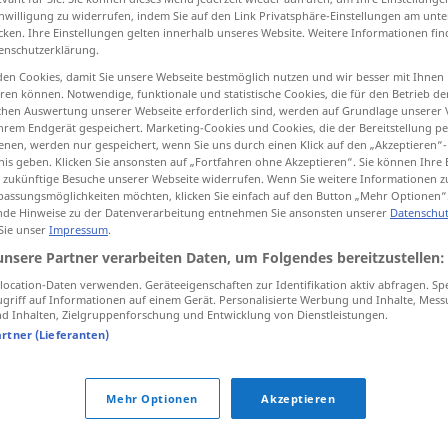
inwilligung zu widerrufen, indem Sie auf den Link Privatsphäre-Einstellungen am unt
cken. Ihre Einstellungen gelten innerhalb unseres Website. Weitere Informationen fin
enschutzerklärung.
en Cookies, damit Sie unsere Webseite bestmöglich nutzen und wir besser mit Ihnen
tippen)
en können. Notwendige, funktionale und statistische Cookies, die für den Betrieb d
ischen Auswertung unserer Webseite erforderlich sind, werden auf Grundlage unserer
hrem Endgerät gespeichert. Marketing-Cookies und Cookies, die der Bereitstellung per
nen, werden nur gespeichert, wenn Sie uns durch einen Klick auf den „Akzeptieren“-
nis geben. Klicken Sie ansonsten auf „Fortfahren ohne Akzeptieren“. Sie können Ihre 
ür zukünftige Besuche unserer Webseite widerrufen. Wenn Sie weitere Informationen 
assungsmöglichkeiten möchten, klicken Sie einfach auf den Button „Mehr Optionen“
de Hinweise zu der Datenverarbeitung entnehmen Sie ansonsten unserer
Datenschut
Welle
 Sie unser
Impressum
.
unsere Partner verarbeiten Daten, um Folgendes bereitzustellen:
Welle
TECH
ocation-Daten verwenden. Geräteeigenschaften zur Identifikation aktiv abfragen. Sp
griff auf Informationen auf einem Gerät. Personalisierte Werbung und Inhalte, Mes
 Inhalten, Zielgruppenforschung und Entwicklung von Dienstleistungen.
artner (Lieferanten)
Welle
Turnen
Mehr Optionen
Akzeptieren
grüne Welle