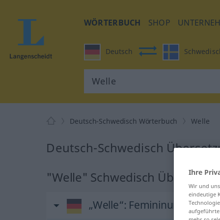
WÖRTERBUCH
SHOP
UNTERNE
Deutsch
Schwedisc
Deutsch-Schwedisch Wörterbuch
Welle
Deutsch-Schwedisch Übersetzu
Ihre Priv
"Welle" Schwedisch Übersetzu
Wir und un
eindeutige 
„Welle“
: Femininum, weibli
Technologie
aufgeführte
mehr so rel