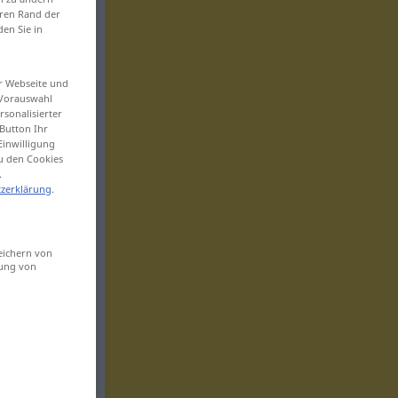
eren Rand der
den Sie in
er Webseite und
 Vorauswahl
sonalisierter
Button Ihr
Einwilligung
zu den Cookies
.
zerklärung
.
eichern von
sung von