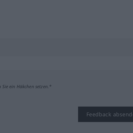
m Sie ein Häkchen setzen.*
Feedback absend