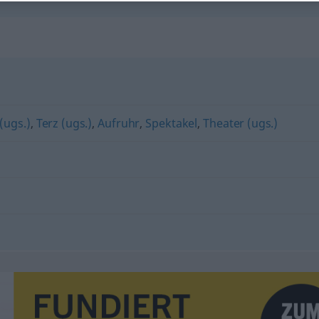
(ugs.)
,
Terz (ugs.)
,
Aufruhr
,
Spektakel
,
Theater (ugs.)