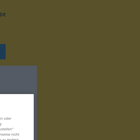
DE
en oder
g-
ustellen“
rweise nicht
en zu ändern