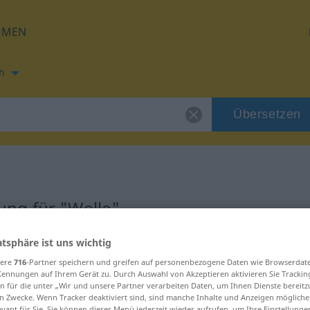
HMEN
h
Übersetzen
ng für "Welle"
atsphäre ist uns wichtig
ng
sere
716
-Partner speichern und greifen auf personenbezogene Daten wie Browserdat
Kennungen auf Ihrem Gerät zu. Durch Auswahl von Akzeptieren aktivieren Sie Trackin
ch
n für die unter „Wir und unsere Partner verarbeiten Daten, um Ihnen Dienste bereitz
n Zwecke. Wenn Tracker deaktiviert sind, sind manche Inhalte und Anzeigen mögliche
evant für Sie. Sie können dieses Menü jederzeit wieder aufrufen, um Ihre Einstellung