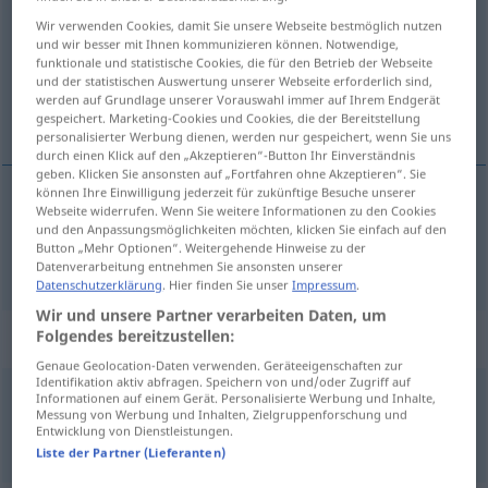
Wir verwenden Cookies, damit Sie unsere Webseite bestmöglich nutzen
Übersicht aller Übersetzungen
und wir besser mit Ihnen kommunizieren können. Notwendige,
funktionale und statistische Cookies, die für den Betrieb der Webseite
(Für mehr Details die Übersetzung anklicken/antippen)
und der statistischen Auswertung unserer Webseite erforderlich sind,
werden auf Grundlage unserer Vorauswahl immer auf Ihrem Endgerät
ständig, fast
gespeichert. Marketing-Cookies und Cookies, die der Bereitstellung
personalisierter Werbung dienen, werden nur gespeichert, wenn Sie uns
durch einen Klick auf den „Akzeptieren“-Button Ihr Einverständnis
geben. Klicken Sie ansonsten auf „Fortfahren ohne Akzeptieren“. Sie
können Ihre Einwilligung jederzeit für zukünftige Besuche unserer
Webseite widerrufen. Wenn Sie weitere Informationen zu den Cookies
ständig
,
fast
ständig
und den Anpassungsmöglichkeiten möchten, klicken Sie einfach auf den
Button „Mehr Optionen“. Weitergehende Hinweise zu der
Datenverarbeitung entnehmen Sie ansonsten unserer
Datenschutzerklärung
. Hier finden Sie unser
Impressum
.
Wir und unsere Partner verarbeiten Daten, um
Beispielsätze für "ständig"
Folgendes bereitzustellen:
Genaue Geolocation-Daten verwenden. Geräteeigenschaften zur
Identifikation aktiv abfragen. Speichern von und/oder Zugriff auf
Informationen auf einem Gerät. Personalisierte Werbung und Inhalte,
ständig auf (der)
Achse
sein
Messung von Werbung und Inhalten, Zielgruppenforschung und
alltid
vara i farten
Entwicklung von Dienstleistungen.
Liste der Partner (Lieferanten)