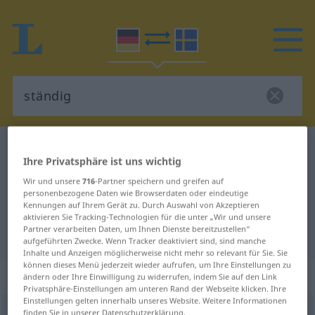
Deutsch-Schwedisch Wörterbuch
ständig
Ihre Privatsphäre ist uns wichtig
Deutsch-Schwedisch Übersetzung
Wir und unsere
716
-Partner speichern und greifen auf
für "ständig"
personenbezogene Daten wie Browserdaten oder eindeutige
Kennungen auf Ihrem Gerät zu. Durch Auswahl von Akzeptieren
aktivieren Sie Tracking-Technologien für die unter „Wir und unsere
Partner verarbeiten Daten, um Ihnen Dienste bereitzustellen“
"ständig" Schwedisch Übersetzung
aufgeführten Zwecke. Wenn Tracker deaktiviert sind, sind manche
Inhalte und Anzeigen möglicherweise nicht mehr so relevant für Sie. Sie
können dieses Menü jederzeit wieder aufrufen, um Ihre Einstellungen zu
„ständig“
: Adjektiv, Eigenschaftswort
ändern oder Ihre Einwilligung zu widerrufen, indem Sie auf den Link
Privatsphäre-Einstellungen am unteren Rand der Webseite klicken. Ihre
Einstellungen gelten innerhalb unseres Website. Weitere Informationen
ständig
finden Sie in unserer Datenschutzerklärung.
adj