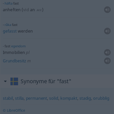
häfta
fast
anheften
(
vid
an
)
AKK
råka
fast
gefasst
werden
fast
egendom
Immobilien
pl
Grundbesitz
m
Synonyme für "fast"
stabil
,
stilla
,
permanent
,
solid
,
kompakt
,
stadig
,
orubblig
© LibreOffice