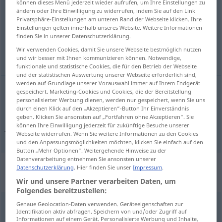
können dieses Menü jederzeit wieder aufrufen, um Ihre Einstellungen zu
ändern oder Ihre Einwilligung zu widerrufen, indem Sie auf den Link
Übersicht aller Übersetzungen
Privatsphäre-Einstellungen am unteren Rand der Webseite klicken. Ihre
Einstellungen gelten innerhalb unseres Website. Weitere Informationen
(Für mehr Details die Übersetzung anklicken/antippen)
finden Sie in unserer Datenschutzerklärung.
Wir verwenden Cookies, damit Sie unsere Webseite bestmöglich nutzen
obgleich, obwohl
und wir besser mit Ihnen kommunizieren können. Notwendige,
funktionale und statistische Cookies, die für den Betrieb der Webseite
und der statistischen Auswertung unserer Webseite erforderlich sind,
werden auf Grundlage unserer Vorauswahl immer auf Ihrem Endgerät
gespeichert. Marketing-Cookies und Cookies, die der Bereitstellung
personalisierter Werbung dienen, werden nur gespeichert, wenn Sie uns
obgleich
,
obwohl
fast
durch einen Klick auf den „Akzeptieren“-Button Ihr Einverständnis
geben. Klicken Sie ansonsten auf „Fortfahren ohne Akzeptieren“. Sie
können Ihre Einwilligung jederzeit für zukünftige Besuche unserer
fastän
fast → siehe „
“
Webseite widerrufen. Wenn Sie weitere Informationen zu den Cookies
und den Anpassungsmöglichkeiten möchten, klicken Sie einfach auf den
Button „Mehr Optionen“. Weitergehende Hinweise zu der
Datenverarbeitung entnehmen Sie ansonsten unserer
„fast“
: Adjektiv, Eigenschaftswort |
Datenschutzerklärung
. Hier finden Sie unser
Impressum
.
Adverb
Wir und unsere Partner verarbeiten Daten, um
Folgendes bereitzustellen:
fast
Genaue Geolocation-Daten verwenden. Geräteeigenschaften zur
adj
,
adv
Identifikation aktiv abfragen. Speichern von und/oder Zugriff auf
Informationen auf einem Gerät. Personalisierte Werbung und Inhalte,