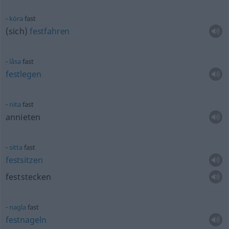
köra
fast
(sich)
festfahren
låsa
fast
festlegen
nita
fast
annieten
sitta
fast
festsitzen
feststecken
nagla
fast
festnageln