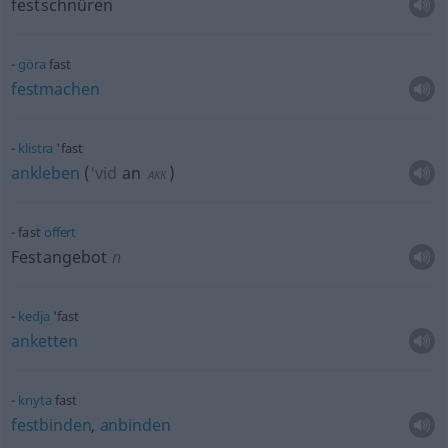
festschnüren
göra
fast
festmachen
klistra
'fast
ankleben
(
'vid
an
)
AKK
fast
offert
Festangebot
n
kedja
'fast
anketten
knyta
fast
festbinden
,
anbinden