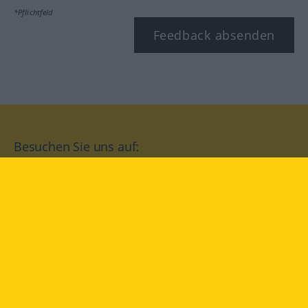
*Pflichtfeld
Feedback absenden
Besuchen Sie uns auf:
facebook
YouTube
Instagram
Langenscheidt
NUTZUNGSBEDINGUNGEN