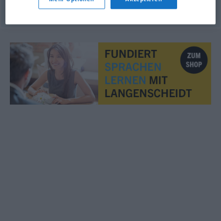
© LibreOffice