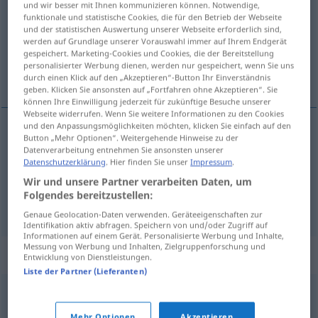
und wir besser mit Ihnen kommunizieren können. Notwendige,
funktionale und statistische Cookies, die für den Betrieb der Webseite
Übersicht aller Übersetzungen
und der statistischen Auswertung unserer Webseite erforderlich sind,
werden auf Grundlage unserer Vorauswahl immer auf Ihrem Endgerät
(Für mehr Details die Übersetzung anklicken/antippen)
gespeichert. Marketing-Cookies und Cookies, die der Bereitstellung
personalisierter Werbung dienen, werden nur gespeichert, wenn Sie uns
Angebot, Offerte
durch einen Klick auf den „Akzeptieren“-Button Ihr Einverständnis
geben. Klicken Sie ansonsten auf „Fortfahren ohne Akzeptieren“. Sie
können Ihre Einwilligung jederzeit für zukünftige Besuche unserer
Webseite widerrufen. Wenn Sie weitere Informationen zu den Cookies
und den Anpassungsmöglichkeiten möchten, klicken Sie einfach auf den
Button „Mehr Optionen“. Weitergehende Hinweise zu der
Angebot
n
offert
Datenverarbeitung entnehmen Sie ansonsten unserer
Datenschutzerklärung
. Hier finden Sie unser
Impressum
.
Offerte
f
(
på
von/in
)
offert
Wir und unsere Partner verarbeiten Daten, um
DAT
Folgendes bereitzustellen:
Genaue Geolocation-Daten verwenden. Geräteeigenschaften zur
Identifikation aktiv abfragen. Speichern von und/oder Zugriff auf
Informationen auf einem Gerät. Personalisierte Werbung und Inhalte,
Messung von Werbung und Inhalten, Zielgruppenforschung und
Synonyme für "offert"
Entwicklung von Dienstleistungen.
Liste der Partner (Lieferanten)
anbud
,
erbjudande
,
prisuppgift
Mehr Optionen
Akzeptieren