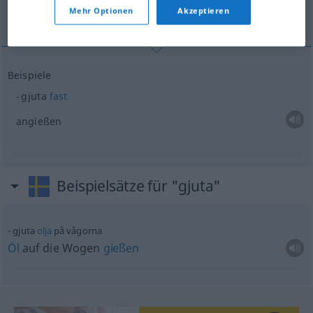
Mehr Optionen
Akzeptieren
angießen
Beispiele
gjuta
fast
angießen
Beispielsätze für "gjuta"
gjuta
olja
på vågorna
Öl
auf die Wogen
gießen