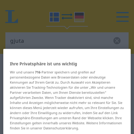
Schwedisch-Deutsch Wörterbuch
gjuta
Ihre Privatsphäre ist uns wichtig
Schwedisch-Deutsch Übersetzung
Wir und unsere
716
-Partner speichern und greifen auf
personenbezogene Daten wie Browserdaten oder eindeutige
für "gjuta"
Kennungen auf Ihrem Gerät zu. Durch Auswahl von Akzeptieren
aktivieren Sie Tracking-Technologien für die unter „Wir und unsere
Partner verarbeiten Daten, um Ihnen Dienste bereitzustellen“
aufgeführten Zwecke. Wenn Tracker deaktiviert sind, sind manche
"gjuta" Deutsch Übersetzung
Inhalte und Anzeigen möglicherweise nicht mehr so relevant für Sie. Sie
können dieses Menü jederzeit wieder aufrufen, um Ihre Einstellungen zu
ändern oder Ihre Einwilligung zu widerrufen, indem Sie auf den Link
„gjuta“
: transitives Verb, transitives
Privatsphäre-Einstellungen am unteren Rand der Webseite klicken. Ihre
Einstellungen gelten innerhalb unseres Website. Weitere Informationen
Zeitwort
finden Sie in unserer Datenschutzerklärung.