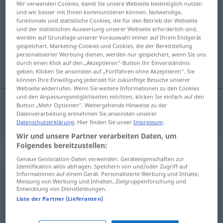
Wir verwenden Cookies, damit Sie unsere Webseite bestmöglich nutzen
gjuta
[˅jʉːta]
v/t
<
4
>
und wir besser mit Ihnen kommunizieren können. Notwendige,
funktionale und statistische Cookies, die für den Betrieb der Webseite
und der statistischen Auswertung unserer Webseite erforderlich sind,
Übersicht aller Übersetzungen
werden auf Grundlage unserer Vorauswahl immer auf Ihrem Endgerät
(Für mehr Details die Übersetzung anklicken/antippen)
gespeichert. Marketing-Cookies und Cookies, die der Bereitstellung
personalisierter Werbung dienen, werden nur gespeichert, wenn Sie uns
durch einen Klick auf den „Akzeptieren“-Button Ihr Einverständnis
gießen
geben. Klicken Sie ansonsten auf „Fortfahren ohne Akzeptieren“. Sie
können Ihre Einwilligung jederzeit für zukünftige Besuche unserer
Webseite widerrufen. Wenn Sie weitere Informationen zu den Cookies
und den Anpassungsmöglichkeiten möchten, klicken Sie einfach auf den
Button „Mehr Optionen“. Weitergehende Hinweise zu der
Datenverarbeitung entnehmen Sie ansonsten unserer
gießen
gjuta
Datenschutzerklärung
. Hier finden Sie unser
Impressum
.
Wir und unsere Partner verarbeiten Daten, um
Folgendes bereitzustellen:
„gjuta“
: Partikelverb
Genaue Geolocation-Daten verwenden. Geräteeigenschaften zur
Identifikation aktiv abfragen. Speichern von und/oder Zugriff auf
Informationen auf einem Gerät. Personalisierte Werbung und Inhalte,
gjuta
[˅jʉːta]
v/p
<
4
>
Messung von Werbung und Inhalten, Zielgruppenforschung und
Entwicklung von Dienstleistungen.
Übersicht aller Übersetzungen
Liste der Partner (Lieferanten)
(Für mehr Details die Übersetzung anklicken/antippen)