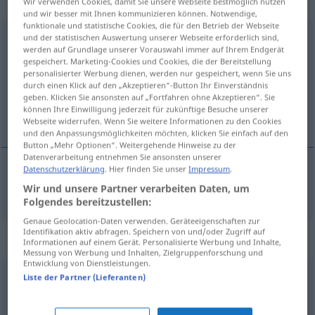
Eigenschaftswort
Wir verwenden Cookies, damit Sie unsere Webseite bestmöglich nutzen
und wir besser mit Ihnen kommunizieren können. Notwendige,
funktionale und statistische Cookies, die für den Betrieb der Webseite
unablässig
und der statistischen Auswertung unserer Webseite erforderlich sind,
adj
werden auf Grundlage unserer Vorauswahl immer auf Ihrem Endgerät
gespeichert. Marketing-Cookies und Cookies, die der Bereitstellung
Übersicht aller Übersetzungen
personalisierter Werbung dienen, werden nur gespeichert, wenn Sie uns
(Für mehr Details die Übersetzung anklicken/antippen)
durch einen Klick auf den „Akzeptieren“-Button Ihr Einverständnis
geben. Klicken Sie ansonsten auf „Fortfahren ohne Akzeptieren“. Sie
können Ihre Einwilligung jederzeit für zukünftige Besuche unserer
oavlåtlig, oupphörlig
Webseite widerrufen. Wenn Sie weitere Informationen zu den Cookies
und den Anpassungsmöglichkeiten möchten, klicken Sie einfach auf den
Button „Mehr Optionen“. Weitergehende Hinweise zu der
Datenverarbeitung entnehmen Sie ansonsten unserer
Datenschutzerklärung
. Hier finden Sie unser
Impressum
.
oavlåtlig,
oupphörlig
unablässig
Wir und unsere Partner verarbeiten Daten, um
Folgendes bereitzustellen:
Genaue Geolocation-Daten verwenden. Geräteeigenschaften zur
Identifikation aktiv abfragen. Speichern von und/oder Zugriff auf
Synonyme für "unablässig"
Informationen auf einem Gerät. Personalisierte Werbung und Inhalte,
Messung von Werbung und Inhalten, Zielgruppenforschung und
Entwicklung von Dienstleistungen.
Liste der Partner (Lieferanten)
beständig
,
permanent
,
dauernd (ugs.)
,
andauernd
(ugs.)
,
fortlaufend
,
ständig (ugs.)
,
ununterbrochen
,