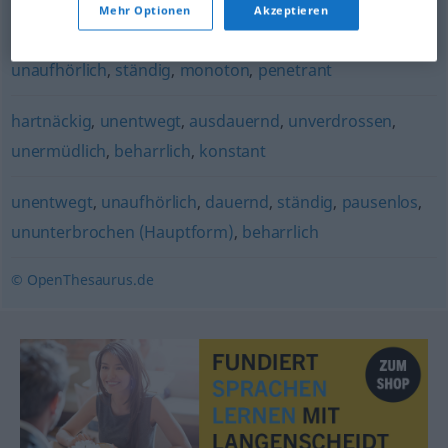
Mehr Optionen
Akzeptieren
durchgängig
,
fortgesetzt
,
pausenlos
,
durchgehend
unaufhörlich
,
ständig
,
monoton
,
penetrant
hartnäckig
,
unentwegt
,
ausdauernd
,
unverdrossen
,
unermüdlich
,
beharrlich
,
konstant
unentwegt
,
unaufhörlich
,
dauernd
,
ständig
,
pausenlos
,
ununterbrochen (Hauptform)
,
beharrlich
© OpenThesaurus.de