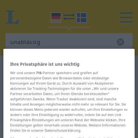
Ihre Privatsphäre ist uns wichtig
Deutsch-Schwedisch Wörterbuch
unablässig
Wir und unsere
716
-Partner speichern und greifen auf
Deutsch-Schwedisch Übersetzung
personenbezogene Daten wie Browserdaten oder eindeutige
für "unablässig"
Kennungen auf Ihrem Gerät zu. Durch Auswahl von Akzeptieren
aktivieren Sie Tracking-Technologien für die unter „Wir und unsere
Partner verarbeiten Daten, um Ihnen Dienste bereitzustellen“
aufgeführten Zwecke. Wenn Tracker deaktiviert sind, sind manche
"unablässig" Schwedisch
Inhalte und Anzeigen möglicherweise nicht mehr so relevant für Sie. Sie
können dieses Menü jederzeit wieder aufrufen, um Ihre Einstellungen zu
Übersetzung
ändern oder Ihre Einwilligung zu widerrufen, indem Sie auf den Link
Privatsphäre-Einstellungen am unteren Rand der Webseite klicken. Ihre
Einstellungen gelten innerhalb unseres Website. Weitere Informationen
„unablässig“
: Adjektiv,
finden Sie in unserer Datenschutzerklärung.