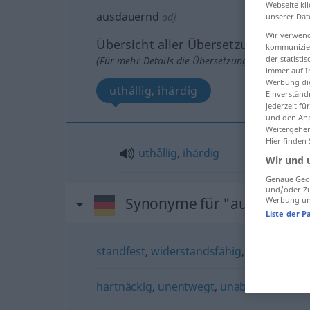
Webseite kli
ausdauernd
adj
unserer Dat
Wir verwend
Übersicht aller Übersetzungen
kommunizier
der statist
(Für mehr Details die Übersetzung anklicken/an
immer auf I
Werbung die
uthållig, ihärdig
Einverständ
jederzeit f
und den Anp
Weitergehen
Hier finden
uthållig
,
ihärdig
Wir und 
Genaue Geol
und/oder Zu
Synonyme für "ausdauern
Werbung und
Liste der P
standfest
,
widerstandsfähig
,
zäh
,
robust
hartnäckig
,
unentwegt
,
unablässig
,
unve