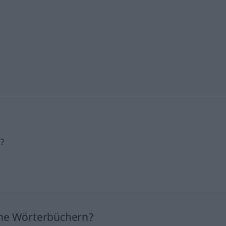
h?
ine Wörterbüchern?