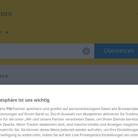
HMEN
h
Übersetzen
rnd
ung für "ausdauernd"
atsphäre ist uns wichtig
rsetzung
sere
716
-Partner speichern und greifen auf personenbezogene Daten wie Browserdat
Kennungen auf Ihrem Gerät zu. Durch Auswahl von Akzeptieren aktivieren Sie Trackin
n für die unter „Wir und unsere Partner verarbeiten Daten, um Ihnen Dienste bereitz
n Zwecke. Wenn Tracker deaktiviert sind, sind manche Inhalte und Anzeigen mögliche
igenschaftswort
evant für Sie. Sie können dieses Menü jederzeit wieder aufrufen, um Ihre Einstellung
inwilligung zu widerrufen, indem Sie auf den Link Privatsphäre-Einstellungen am unt