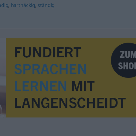
ndig
,
hartnäckig
,
ständig