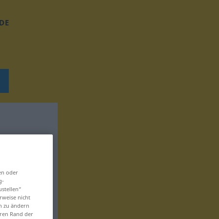
DE
en oder
g-
ustellen“
rweise nicht
en zu ändern
eren Rand der