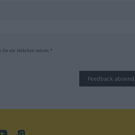
m Sie ein Häkchen setzen.*
Feedback absend
ook
YouTube
Instagram