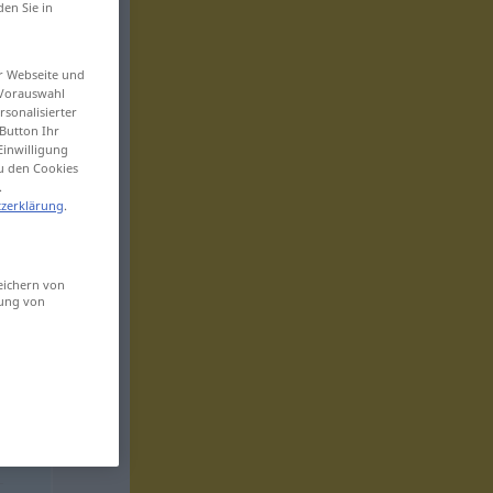
den Sie in
er Webseite und
 Vorauswahl
sonalisierter
Button Ihr
Einwilligung
zu den Cookies
.
zerklärung
.
eichern von
sung von