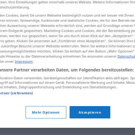
cken. Ihre Einstellungen gelten innerhalb unseres Website. Weitere Informationen fin
enschutzerklärung.
en Cookies, damit Sie unsere Webseite bestmöglich nutzen und wir besser mit Ihnen
en können. Notwendige, funktionale und statistische Cookies, die für den Betrieb d
ischen Auswertung unserer Webseite erforderlich sind, werden auf Grundlage unserer
tippen)
hrem Endgerät gespeichert. Marketing-Cookies und Cookies, die der Bereitstellung per
nen, werden nur gespeichert, wenn Sie uns durch einen Klick auf den „Akzeptieren“-
nis geben. Klicken Sie ansonsten auf „Fortfahren ohne Akzeptieren“. Sie können Ihre 
ür zukünftige Besuche unserer Webseite widerrufen. Wenn Sie weitere Informationen 
assungsmöglichkeiten möchten, klicken Sie einfach auf den Button „Mehr Optionen“
de Hinweise zu der Datenverarbeitung entnehmen Sie ansonsten unserer
Datenschut
 Sie unser
Impressum
.
ausdauernd
unsere Partner verarbeiten Daten, um Folgendes bereitzustellen:
ocation-Daten verwenden. Geräteeigenschaften zur Identifikation aktiv abfragen. Sp
griff auf Informationen auf einem Gerät. Personalisierte Werbung und Inhalte, Mes
d"
 Inhalten, Zielgruppenforschung und Entwicklung von Dienstleistungen.
artner (Lieferanten)
,
beharrlich
Mehr Optionen
Akzeptieren
rdrossen
,
unermüdlich
,
beharrlich
,
konstant