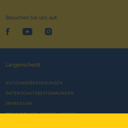
Besuchen Sie uns auf:
facebook
YouTube
Instagram
Langenscheidt
NUTZUNGSBEDINGUNGEN
DATENSCHUTZBESTIMMUNGEN
IMPRESSUM
PRIVATSPHÄRE-EINSTELLUNGEN
LATEINWÖRTERBUCH MIT CODE