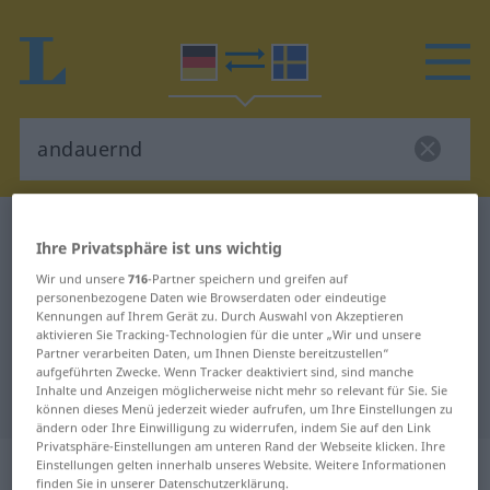
Deutsch-Schwedisch Wörterbuch
andauernd
Ihre Privatsphäre ist uns wichtig
Deutsch-Schwedisch Übersetzung
Wir und unsere
716
-Partner speichern und greifen auf
für "andauernd"
personenbezogene Daten wie Browserdaten oder eindeutige
Kennungen auf Ihrem Gerät zu. Durch Auswahl von Akzeptieren
aktivieren Sie Tracking-Technologien für die unter „Wir und unsere
Partner verarbeiten Daten, um Ihnen Dienste bereitzustellen“
"andauernd" Schwedisch
aufgeführten Zwecke. Wenn Tracker deaktiviert sind, sind manche
Inhalte und Anzeigen möglicherweise nicht mehr so relevant für Sie. Sie
Übersetzung
können dieses Menü jederzeit wieder aufrufen, um Ihre Einstellungen zu
ändern oder Ihre Einwilligung zu widerrufen, indem Sie auf den Link
Privatsphäre-Einstellungen am unteren Rand der Webseite klicken. Ihre
„andauernd“
: Adjektiv,
Einstellungen gelten innerhalb unseres Website. Weitere Informationen
finden Sie in unserer Datenschutzerklärung.