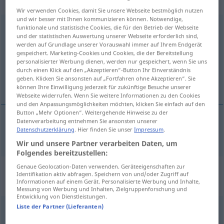
Eigenschaftswort
Wir verwenden Cookies, damit Sie unsere Webseite bestmöglich nutzen
und wir besser mit Ihnen kommunizieren können. Notwendige,
andauernd
funktionale und statistische Cookies, die für den Betrieb der Webseite
adj
und der statistischen Auswertung unserer Webseite erforderlich sind,
werden auf Grundlage unserer Vorauswahl immer auf Ihrem Endgerät
Übersicht aller Übersetzungen
gespeichert. Marketing-Cookies und Cookies, die der Bereitstellung
(Für mehr Details die Übersetzung anklicken/antippen)
personalisierter Werbung dienen, werden nur gespeichert, wenn Sie uns
durch einen Klick auf den „Akzeptieren“-Button Ihr Einverständnis
geben. Klicken Sie ansonsten auf „Fortfahren ohne Akzeptieren“. Sie
ihållande, ständig
können Ihre Einwilligung jederzeit für zukünftige Besuche unserer
Webseite widerrufen. Wenn Sie weitere Informationen zu den Cookies
und den Anpassungsmöglichkeiten möchten, klicken Sie einfach auf den
Button „Mehr Optionen“. Weitergehende Hinweise zu der
Datenverarbeitung entnehmen Sie ansonsten unserer
Datenschutzerklärung
. Hier finden Sie unser
Impressum
.
ihållande
,
ständig
andauernd
Wir und unsere Partner verarbeiten Daten, um
Folgendes bereitzustellen:
Genaue Geolocation-Daten verwenden. Geräteeigenschaften zur
„andauernd“
: Adverb,
Identifikation aktiv abfragen. Speichern von und/oder Zugriff auf
Umstandswort
Informationen auf einem Gerät. Personalisierte Werbung und Inhalte,
Messung von Werbung und Inhalten, Zielgruppenforschung und
Entwicklung von Dienstleistungen.
Liste der Partner (Lieferanten)
andauernd
adv