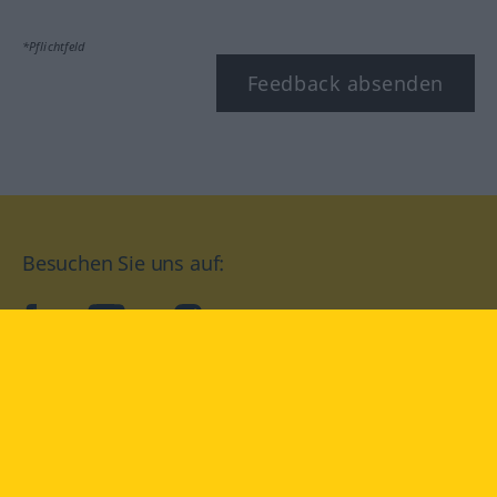
*Pflichtfeld
Feedback absenden
Besuchen Sie uns auf:
facebook
YouTube
Instagram
Langenscheidt