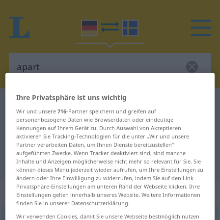
Ihre Privatsphäre ist uns wichtig
Deutsch-Schwedisch Wörterbuch
apart
Wir und unsere
716
-Partner speichern und greifen auf
Deutsch-Schwedisch Übersetzung
personenbezogene Daten wie Browserdaten oder eindeutige
Kennungen auf Ihrem Gerät zu. Durch Auswahl von Akzeptieren
für "apart"
aktivieren Sie Tracking-Technologien für die unter „Wir und unsere
Partner verarbeiten Daten, um Ihnen Dienste bereitzustellen“
aufgeführten Zwecke. Wenn Tracker deaktiviert sind, sind manche
Inhalte und Anzeigen möglicherweise nicht mehr so relevant für Sie. Sie
"apart" Schwedisch Übersetzung
können dieses Menü jederzeit wieder aufrufen, um Ihre Einstellungen zu
ändern oder Ihre Einwilligung zu widerrufen, indem Sie auf den Link
Privatsphäre-Einstellungen am unteren Rand der Webseite klicken. Ihre
„apart“
: Adjektiv, Eigenschaftswort
Einstellungen gelten innerhalb unseres Website. Weitere Informationen
finden Sie in unserer Datenschutzerklärung.
Wir verwenden Cookies, damit Sie unsere Webseite bestmöglich nutzen
apart
adj