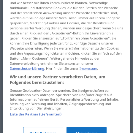
und wir besser mit Ihnen kommunizieren können. Notwendige,
funktionale und statistische Cookies, die für den Betrieb der Webseite
Übersicht aller Übersetzungen
und der statistischen Auswertung unserer Webseite erforderlich sind,
(Für mehr Details die Übersetzung anklicken/antippen)
werden auf Grundlage unserer Vorauswahl immer auf Ihrem Endgerät
gespeichert. Marketing-Cookies und Cookies, die der Bereitstellung
personalisierter Werbung dienen, werden nur gespeichert, wenn Sie uns
tjusig, exklusiv, egenartad, ovanlig, särskild
durch einen Klick auf den „Akzeptieren“-Button Ihr Einverständnis
geben. Klicken Sie ansonsten auf „Fortfahren ohne Akzeptieren“. Sie
können Ihre Einwilligung jederzeit für zukünftige Besuche unserer
Webseite widerrufen. Wenn Sie weitere Informationen zu den Cookies
und den Anpassungsmöglichkeiten möchten, klicken Sie einfach auf den
Button „Mehr Optionen“. Weitergehende Hinweise zu der
tjusig
,
exklusiv
apart
(≈ chic)
Datenverarbeitung entnehmen Sie ansonsten unserer
Datenschutzerklärung
. Hier finden Sie unser
Impressum
.
egenartad
,
ovanlig
,
särskild
apart
ungewöhnlich
Wir und unsere Partner verarbeiten Daten, um
Folgendes bereitzustellen:
Genaue Geolocation-Daten verwenden. Geräteeigenschaften zur
Identifikation aktiv abfragen. Speichern von und/oder Zugriff auf
Synonyme für "apart"
Informationen auf einem Gerät. Personalisierte Werbung und Inhalte,
Messung von Werbung und Inhalten, Zielgruppenforschung und
Entwicklung von Dienstleistungen.
Liste der Partner (Lieferanten)
exotisch
,
fremdartig
,
fremd
,
fremdländisch
,
unbekannt
anziehend
,
gewinnend
,
charmant
,
reizvoll
,
bezaubernd
,