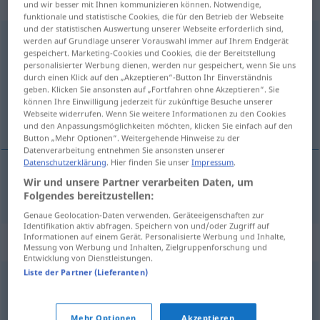
Eigenschaftswort
und wir besser mit Ihnen kommunizieren können. Notwendige,
funktionale und statistische Cookies, die für den Betrieb der Webseite
und der statistischen Auswertung unserer Webseite erforderlich sind,
fremdartig
adj
werden auf Grundlage unserer Vorauswahl immer auf Ihrem Endgerät
gespeichert. Marketing-Cookies und Cookies, die der Bereitstellung
personalisierter Werbung dienen, werden nur gespeichert, wenn Sie uns
Übersicht aller Übersetzungen
durch einen Klick auf den „Akzeptieren“-Button Ihr Einverständnis
(Für mehr Details die Übersetzung anklicken/antippen)
geben. Klicken Sie ansonsten auf „Fortfahren ohne Akzeptieren“. Sie
können Ihre Einwilligung jederzeit für zukünftige Besuche unserer
Webseite widerrufen. Wenn Sie weitere Informationen zu den Cookies
främmande
und den Anpassungsmöglichkeiten möchten, klicken Sie einfach auf den
Button „Mehr Optionen“. Weitergehende Hinweise zu der
Datenverarbeitung entnehmen Sie ansonsten unserer
Datenschutzerklärung
. Hier finden Sie unser
Impressum
.
Wir und unsere Partner verarbeiten Daten, um
främmande
fremdartig
Folgendes bereitzustellen:
Genaue Geolocation-Daten verwenden. Geräteeigenschaften zur
Identifikation aktiv abfragen. Speichern von und/oder Zugriff auf
Informationen auf einem Gerät. Personalisierte Werbung und Inhalte,
Synonyme für "fremdartig"
Messung von Werbung und Inhalten, Zielgruppenforschung und
Entwicklung von Dienstleistungen.
Liste der Partner (Lieferanten)
exotisch
,
apart
,
fremd
,
fremdländisch
,
unbekannt
Mehr Optionen
Akzeptieren