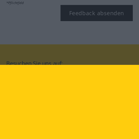
*Pflichtfeld
Feedback absenden
Besuchen Sie uns auf:
facebook
YouTube
Instagram
Langenscheidt
NUTZUNGSBEDINGUNGEN