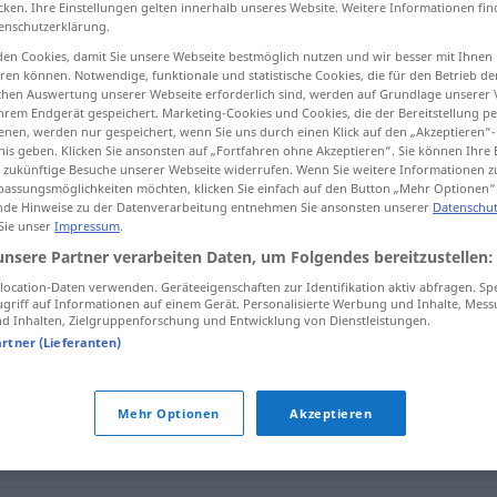
cken. Ihre Einstellungen gelten innerhalb unseres Website. Weitere Informationen fin
enschutzerklärung.
en Cookies, damit Sie unsere Webseite bestmöglich nutzen und wir besser mit Ihnen
en können. Notwendige, funktionale und statistische Cookies, die für den Betrieb d
ischen Auswertung unserer Webseite erforderlich sind, werden auf Grundlage unserer
tippen)
hrem Endgerät gespeichert. Marketing-Cookies und Cookies, die der Bereitstellung per
nen, werden nur gespeichert, wenn Sie uns durch einen Klick auf den „Akzeptieren“-
nis geben. Klicken Sie ansonsten auf „Fortfahren ohne Akzeptieren“. Sie können Ihre 
ür zukünftige Besuche unserer Webseite widerrufen. Wenn Sie weitere Informationen 
assungsmöglichkeiten möchten, klicken Sie einfach auf den Button „Mehr Optionen“
de Hinweise zu der Datenverarbeitung entnehmen Sie ansonsten unserer
Datenschut
 Sie unser
Impressum
.
unbekannt
unsere Partner verarbeiten Daten, um Folgendes bereitzustellen:
ocation-Daten verwenden. Geräteeigenschaften zur Identifikation aktiv abfragen. Sp
griff auf Informationen auf einem Gerät. Personalisierte Werbung und Inhalte, Mes
"
 Inhalten, Zielgruppenforschung und Entwicklung von Dienstleistungen.
artner (Lieferanten)
Mehr Optionen
Akzeptieren
ländisch