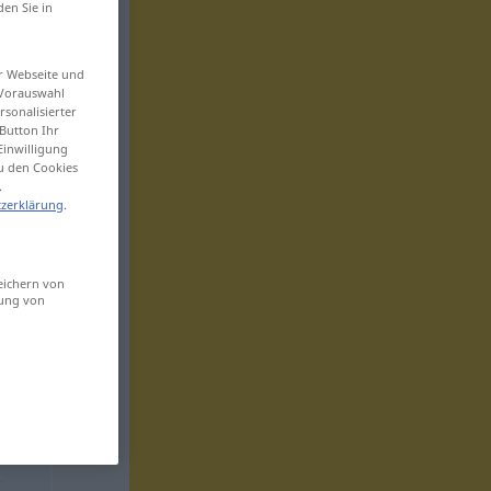
den Sie in
er Webseite und
 Vorauswahl
sonalisierter
Button Ihr
Einwilligung
zu den Cookies
.
zerklärung
.
eichern von
sung von