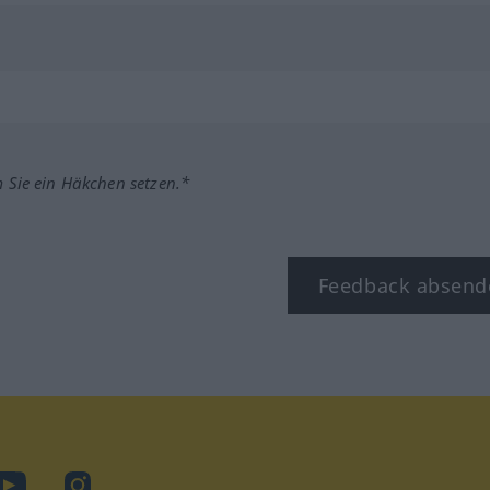
m Sie ein Häkchen setzen.*
Feedback absend
ook
YouTube
Instagram