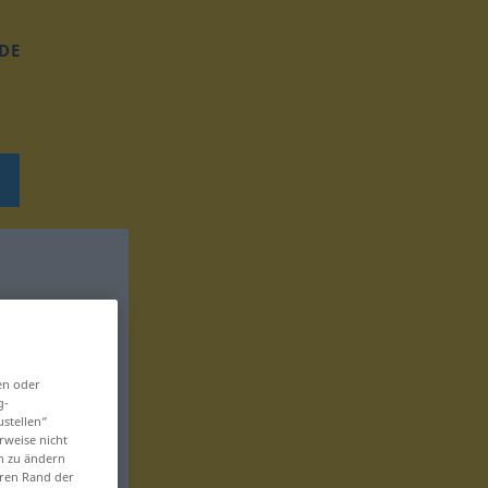
DE
en oder
g-
ustellen“
rweise nicht
en zu ändern
eren Rand der