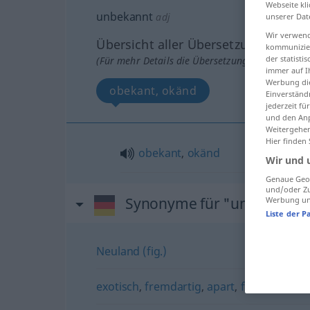
Webseite kli
unbekannt
adj
unserer Dat
Wir verwend
Übersicht aller Übersetzungen
kommunizier
der statist
(Für mehr Details die Übersetzung anklicken/an
immer auf I
Werbung die
obekant, okänd
Einverständ
jederzeit f
und den Anp
Weitergehen
Hier finden
obekant
,
okänd
Wir und 
Genaue Geol
und/oder Zu
Synonyme für "unbekannt
Werbung und
Liste der P
Neuland (fig.)
exotisch
,
fremdartig
,
apart
,
fremd
,
fremd