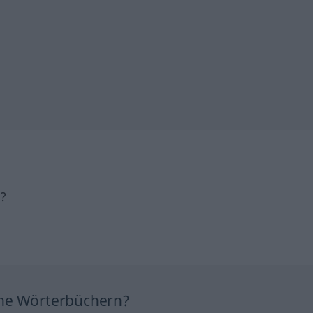
h?
ine Wörterbüchern?