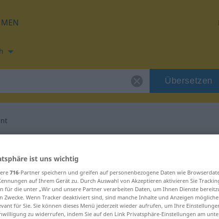
HMEN
h
Übersetzen
nt
ung für "unbekannt"
atsphäre ist uns wichtig
setzung
sere
716
-Partner speichern und greifen auf personenbezogene Daten wie Browserdat
Kennungen auf Ihrem Gerät zu. Durch Auswahl von Akzeptieren aktivieren Sie Trackin
n für die unter „Wir und unsere Partner verarbeiten Daten, um Ihnen Dienste bereitz
n Zwecke. Wenn Tracker deaktiviert sind, sind manche Inhalte und Anzeigen mögliche
enschaftswort
evant für Sie. Sie können dieses Menü jederzeit wieder aufrufen, um Ihre Einstellung
inwilligung zu widerrufen, indem Sie auf den Link Privatsphäre-Einstellungen am unt