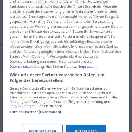
und wir besser mit Ihnen kommunizieren können. Notwendige,
funktionale und statistische Cookies, die für den Betrieb der Webseite
Übersicht aller Übersetzungen
und der statistischen Auswertung unserer Webseite erforderlich sind,
werden auf Grundlage unserer Vorauswahl immer auf Ihrem Endgerät
(Für mehr Details die Übersetzung anklicken/antippen)
gespeichert. Marketing-Cookies und Cookies, die der Bereitstellung
personalisierter Werbung dienen, werden nur gespeichert, wenn Sie uns
ungewöhnlich, außergewöhnlich
durch einen Klick auf den „Akzeptieren“-Button Ihr Einverständnis
geben. Klicken Sie ansonsten auf „Fortfahren ohne Akzeptieren“. Sie
können Ihre Einwilligung jederzeit für zukünftige Besuche unserer
Webseite widerrufen. Wenn Sie weitere Informationen zu den Cookies
und den Anpassungsmöglichkeiten möchten, klicken Sie einfach auf den
Button „Mehr Optionen“. Weitergehende Hinweise zu der
ungewöhnlich
,
außergewöhnlich
ovanlig
Datenverarbeitung entnehmen Sie ansonsten unserer
Datenschutzerklärung
. Hier finden Sie unser
Impressum
.
Wir und unsere Partner verarbeiten Daten, um
Folgendes bereitzustellen:
Synonyme für "ovanlig"
Genaue Geolocation-Daten verwenden. Geräteeigenschaften zur
Identifikation aktiv abfragen. Speichern von und/oder Zugriff auf
Informationen auf einem Gerät. Personalisierte Werbung und Inhalte,
Messung von Werbung und Inhalten, Zielgruppenforschung und
exceptionell
,
unik
,
sällsynthet
,
osedvanlig
,
sällsam
,
Entwicklung von Dienstleistungen.
speciell
,
udda
,
sällsynt
,
säregen
Liste der Partner (Lieferanten)
© LibreOffice
Mehr Optionen
Akzeptieren