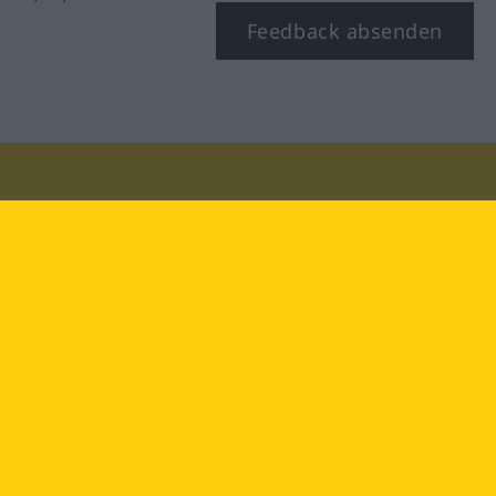
Feedback absenden
Besuchen Sie uns auf:
facebook
YouTube
Instagram
Langenscheidt
NUTZUNGSBEDINGUNGEN