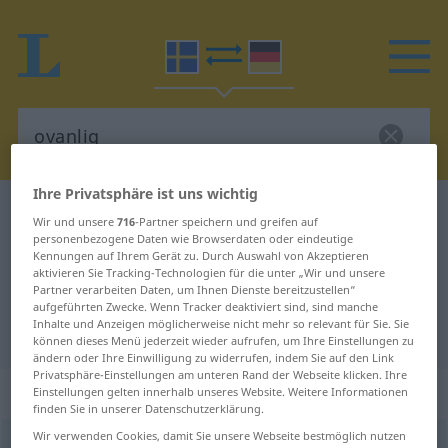
Ihre Privatsphäre ist uns wichtig
Schwedisch-Deutsch Wörterbuch
ovanlig
Wir und unsere
716
-Partner speichern und greifen auf
Schwedisch-Deutsch Übersetzung
personenbezogene Daten wie Browserdaten oder eindeutige
Kennungen auf Ihrem Gerät zu. Durch Auswahl von Akzeptieren
für "ovanlig"
aktivieren Sie Tracking-Technologien für die unter „Wir und unsere
Partner verarbeiten Daten, um Ihnen Dienste bereitzustellen“
aufgeführten Zwecke. Wenn Tracker deaktiviert sind, sind manche
Inhalte und Anzeigen möglicherweise nicht mehr so relevant für Sie. Sie
"ovanlig" Deutsch Übersetzung
können dieses Menü jederzeit wieder aufrufen, um Ihre Einstellungen zu
ändern oder Ihre Einwilligung zu widerrufen, indem Sie auf den Link
Privatsphäre-Einstellungen am unteren Rand der Webseite klicken. Ihre
„ovanlig“
: Adjektiv, Eigenschaftswort
Einstellungen gelten innerhalb unseres Website. Weitere Informationen
finden Sie in unserer Datenschutzerklärung.
Wir verwenden Cookies, damit Sie unsere Webseite bestmöglich nutzen
ovanlig
[˅uːvɑːnli(g)]
adj