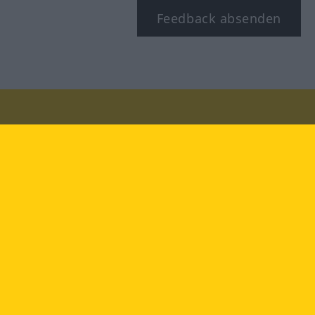
Feedback absenden
Besuchen Sie uns auf:
facebook
YouTube
Instagram
Langenscheidt
NUTZUNGSBEDINGUNGEN