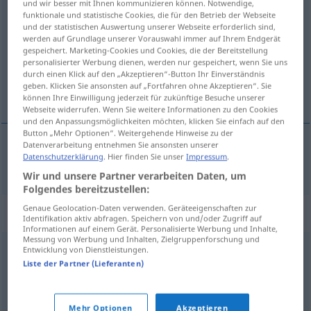
und wir besser mit Ihnen kommunizieren können. Notwendige,
exklusiv
funktionale und statistische Cookies, die für den Betrieb der Webseite
adj
und der statistischen Auswertung unserer Webseite erforderlich sind,
werden auf Grundlage unserer Vorauswahl immer auf Ihrem Endgerät
Übersicht aller Übersetzungen
gespeichert. Marketing-Cookies und Cookies, die der Bereitstellung
(Für mehr Details die Übersetzung anklicken/antippen)
personalisierter Werbung dienen, werden nur gespeichert, wenn Sie uns
durch einen Klick auf den „Akzeptieren“-Button Ihr Einverständnis
geben. Klicken Sie ansonsten auf „Fortfahren ohne Akzeptieren“. Sie
exklusiv
können Ihre Einwilligung jederzeit für zukünftige Besuche unserer
Webseite widerrufen. Wenn Sie weitere Informationen zu den Cookies
und den Anpassungsmöglichkeiten möchten, klicken Sie einfach auf den
Button „Mehr Optionen“. Weitergehende Hinweise zu der
Datenverarbeitung entnehmen Sie ansonsten unserer
Datenschutzerklärung
. Hier finden Sie unser
Impressum
.
exklusiv
exklusiv
Wir und unsere Partner verarbeiten Daten, um
Folgendes bereitzustellen:
Genaue Geolocation-Daten verwenden. Geräteeigenschaften zur
Synonyme für "exklusiv"
Identifikation aktiv abfragen. Speichern von und/oder Zugriff auf
Informationen auf einem Gerät. Personalisierte Werbung und Inhalte,
Messung von Werbung und Inhalten, Zielgruppenforschung und
Entwicklung von Dienstleistungen.
unik
Liste der Partner (Lieferanten)
© LibreOffice
Mehr Optionen
Akzeptieren