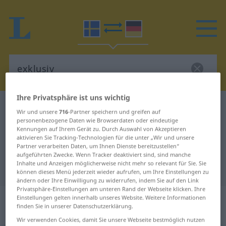
Ihre Privatsphäre ist uns wichtig
Schwedisch-Deutsch Wörterbuch
exklusiv
Wir und unsere
716
-Partner speichern und greifen auf
Schwedisch-Deutsch Übersetzung
personenbezogene Daten wie Browserdaten oder eindeutige
Kennungen auf Ihrem Gerät zu. Durch Auswahl von Akzeptieren
für "exklusiv"
aktivieren Sie Tracking-Technologien für die unter „Wir und unsere
Partner verarbeiten Daten, um Ihnen Dienste bereitzustellen“
aufgeführten Zwecke. Wenn Tracker deaktiviert sind, sind manche
Inhalte und Anzeigen möglicherweise nicht mehr so relevant für Sie. Sie
"exklusiv" Deutsch Übersetzung
können dieses Menü jederzeit wieder aufrufen, um Ihre Einstellungen zu
ändern oder Ihre Einwilligung zu widerrufen, indem Sie auf den Link
Privatsphäre-Einstellungen am unteren Rand der Webseite klicken. Ihre
„exklusiv“
: Adjektiv,
Einstellungen gelten innerhalb unseres Website. Weitere Informationen
finden Sie in unserer Datenschutzerklärung.
Eigenschaftswort
Wir verwenden Cookies, damit Sie unsere Webseite bestmöglich nutzen