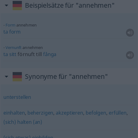
Beispielsätze für "annehmen"
Form
annehmen
ta
form
Vernunft
annehmen
ta
sitt
förnuft till
fånga
Synonyme für "annehmen"
unterstellen
einhalten
,
beherzigen
,
akzeptieren
,
befolgen
,
erfüllen
,
(sich) halten (an)
(sich etwas) einbilden