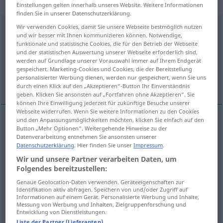
transitives Zeitwort
Einstellungen gelten innerhalb unseres Website. Weitere Informationen
finden Sie in unserer Datenschutzerklärung.
annehmen
Wir verwenden Cookies, damit Sie unsere Webseite bestmöglich nutzen
v/t
und wir besser mit Ihnen kommunizieren können. Notwendige,
funktionale und statistische Cookies, die für den Betrieb der Webseite
Übersicht aller Übersetzungen
und der statistischen Auswertung unserer Webseite erforderlich sind,
(Für mehr Details die Übersetzung anklicken/antippen)
werden auf Grundlage unserer Vorauswahl immer auf Ihrem Endgerät
gespeichert. Marketing-Cookies und Cookies, die der Bereitstellung
personalisierter Werbung dienen, werden nur gespeichert, wenn Sie uns
anta, motta, acceptera, anta, förmoda
durch einen Klick auf den „Akzeptieren“-Button Ihr Einverständnis
geben. Klicken Sie ansonsten auf „Fortfahren ohne Akzeptieren“. Sie
können Ihre Einwilligung jederzeit für zukünftige Besuche unserer
Webseite widerrufen. Wenn Sie weitere Informationen zu den Cookies
und den Anpassungsmöglichkeiten möchten, klicken Sie einfach auf den
Button „Mehr Optionen“. Weitergehende Hinweise zu der
anta
annehmen
Datenverarbeitung entnehmen Sie ansonsten unserer
Datenschutzerklärung
. Hier finden Sie unser
Impressum
.
motta
annehmen
empfangen
Wir und unsere Partner verarbeiten Daten, um
Folgendes bereitzustellen:
acceptera
annehmen
Wechsel
Genaue Geolocation-Daten verwenden. Geräteeigenschaften zur
Identifikation aktiv abfragen. Speichern von und/oder Zugriff auf
Informationen auf einem Gerät. Personalisierte Werbung und Inhalte,
anta
,
förmoda
annehmen
voraussetzen
Messung von Werbung und Inhalten, Zielgruppenforschung und
Entwicklung von Dienstleistungen.
Liste der Partner (Lieferanten)