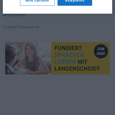
Mehr Optionen
Akzeptieren
kapieren (ugs.)
,
annehmen
,
erkennen
,
verstehen
,
akzeptieren
© OpenThesaurus.de