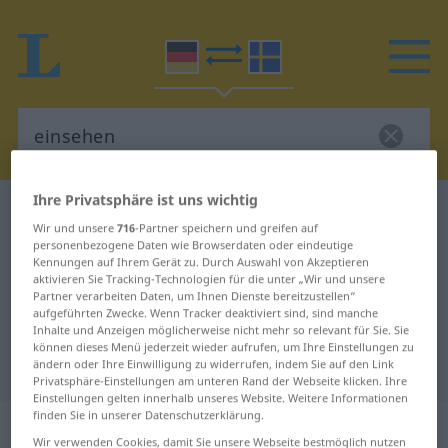
Ihre Privatsphäre ist uns wichtig
Deutsch-Schwedisch Wörterbuch
einsehen
Wir und unsere
716
-Partner speichern und greifen auf
Deutsch-Schwedisch Übersetzung
personenbezogene Daten wie Browserdaten oder eindeutige
Kennungen auf Ihrem Gerät zu. Durch Auswahl von Akzeptieren
für "einsehen"
aktivieren Sie Tracking-Technologien für die unter „Wir und unsere
Partner verarbeiten Daten, um Ihnen Dienste bereitzustellen“
aufgeführten Zwecke. Wenn Tracker deaktiviert sind, sind manche
Inhalte und Anzeigen möglicherweise nicht mehr so relevant für Sie. Sie
"einsehen" Schwedisch
können dieses Menü jederzeit wieder aufrufen, um Ihre Einstellungen zu
Übersetzung
ändern oder Ihre Einwilligung zu widerrufen, indem Sie auf den Link
Privatsphäre-Einstellungen am unteren Rand der Webseite klicken. Ihre
Einstellungen gelten innerhalb unseres Website. Weitere Informationen
finden Sie in unserer Datenschutzerklärung.
„einsehen“
Wir verwenden Cookies, damit Sie unsere Webseite bestmöglich nutzen