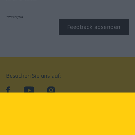
*Pflichtfeld
Feedback absenden
Besuchen Sie uns auf:
facebook
YouTube
Instagram
Langenscheidt