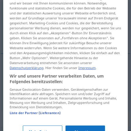
und wir besser mit Ihnen kommunizieren können. Notwendige,
einsehen
funktionale und statistische Cookies, die für den Betrieb der Webseite
und der statistischen Auswertung unserer Webseite erforderlich sind,
werden auf Grundlage unserer Vorauswahl immer auf Ihrem Endgerät
Übersicht aller Übersetzungen
gespeichert. Marketing-Cookies und Cookies, die der Bereitstellung
(Für mehr Details die Übersetzung anklicken/antippen)
personalisierter Werbung dienen, werden nur gespeichert, wenn Sie uns
durch einen Klick auf den „Akzeptieren“-Button Ihr Einverständnis
geben. Klicken Sie ansonsten auf „Fortfahren ohne Akzeptieren“. Sie
titta se in, inse, förstå, begripa, läsa igenom
können Ihre Einwilligung jederzeit für zukünftige Besuche unserer
Webseite widerrufen. Wenn Sie weitere Informationen zu den Cookies
und den Anpassungsmöglichkeiten möchten, klicken Sie einfach auf den
Button „Mehr Optionen“. Weitergehende Hinweise zu der
Datenverarbeitung entnehmen Sie ansonsten unserer
Datenschutzerklärung
. Hier finden Sie unser
Impressum
.
titta
(se) in
einsehen
Wir und unsere Partner verarbeiten Daten, um
Folgendes bereitzustellen:
inse
,
förstå
,
begripa
einsehen
begreifen
Genaue Geolocation-Daten verwenden. Geräteeigenschaften zur
Identifikation aktiv abfragen. Speichern von und/oder Zugriff auf
läsa
igenom
einsehen
Informationen auf einem Gerät. Personalisierte Werbung und Inhalte,
Messung von Werbung und Inhalten, Zielgruppenforschung und
Entwicklung von Dienstleistungen.
Liste der Partner (Lieferanten)
Synonyme für "einsehen"