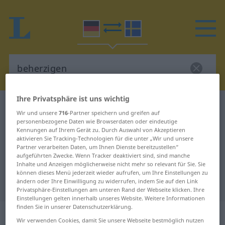
Ihre Privatsphäre ist uns wichtig
Deutsch-Schwedisch Wörterbuch
beherzigen
Wir und unsere
716
-Partner speichern und greifen auf
Deutsch-Schwedisch Übersetzung
personenbezogene Daten wie Browserdaten oder eindeutige
Kennungen auf Ihrem Gerät zu. Durch Auswahl von Akzeptieren
für "beherzigen"
aktivieren Sie Tracking-Technologien für die unter „Wir und unsere
Partner verarbeiten Daten, um Ihnen Dienste bereitzustellen“
aufgeführten Zwecke. Wenn Tracker deaktiviert sind, sind manche
Inhalte und Anzeigen möglicherweise nicht mehr so relevant für Sie. Sie
"beherzigen" Schwedisch
können dieses Menü jederzeit wieder aufrufen, um Ihre Einstellungen zu
ändern oder Ihre Einwilligung zu widerrufen, indem Sie auf den Link
Übersetzung
Privatsphäre-Einstellungen am unteren Rand der Webseite klicken. Ihre
Einstellungen gelten innerhalb unseres Website. Weitere Informationen
finden Sie in unserer Datenschutzerklärung.
„beherzigen“
: transitives Verb,
Wir verwenden Cookies, damit Sie unsere Webseite bestmöglich nutzen