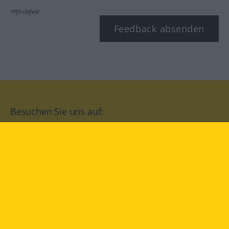
*Pflichtfeld
Feedback absenden
Besuchen Sie uns auf:
facebook
YouTube
Instagram
Langenscheidt
NUTZUNGSBEDINGUNGEN