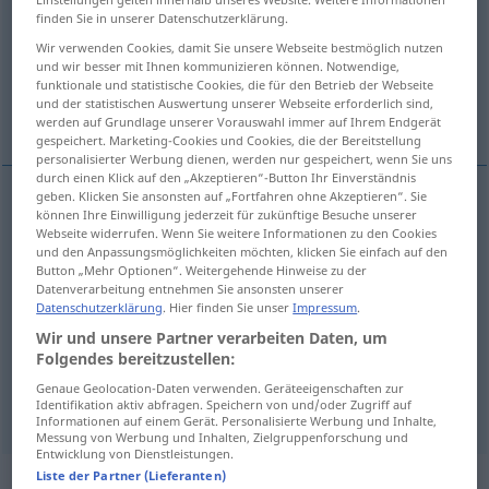
finden Sie in unserer Datenschutzerklärung.
Übersicht aller Übersetzungen
Wir verwenden Cookies, damit Sie unsere Webseite bestmöglich nutzen
(Für mehr Details die Übersetzung anklicken/antippen)
und wir besser mit Ihnen kommunizieren können. Notwendige,
funktionale und statistische Cookies, die für den Betrieb der Webseite
und der statistischen Auswertung unserer Webseite erforderlich sind,
das ist nicht in Ordnung...
hin und her...
werden auf Grundlage unserer Vorauswahl immer auf Ihrem Endgerät
gespeichert. Marketing-Cookies und Cookies, die der Bereitstellung
personalisierter Werbung dienen, werden nur gespeichert, wenn Sie uns
durch einen Klick auf den „Akzeptieren“-Button Ihr Einverständnis
geben. Klicken Sie ansonsten auf „Fortfahren ohne Akzeptieren“. Sie
Beispiele
können Ihre Einwilligung jederzeit für zukünftige Besuche unserer
Webseite widerrufen. Wenn Sie weitere Informationen zu den Cookies
det
går
(inte) an
und den Anpassungsmöglichkeiten möchten, klicken Sie einfach auf den
Button „Mehr Optionen“. Weitergehende Hinweise zu der
das ist (nicht) in
Ordnung
Datenverarbeitung entnehmen Sie ansonsten unserer
Datenschutzerklärung
. Hier finden Sie unser
Impressum
.
Wir und unsere Partner verarbeiten Daten, um
av och an
Folgendes bereitzustellen:
hin
und
her
, auf und
ab
Genaue Geolocation-Daten verwenden. Geräteeigenschaften zur
Identifikation aktiv abfragen. Speichern von und/oder Zugriff auf
Informationen auf einem Gerät. Personalisierte Werbung und Inhalte,
Messung von Werbung und Inhalten, Zielgruppenforschung und
Entwicklung von Dienstleistungen.
Liste der Partner (Lieferanten)
Beispielsätze für "an"