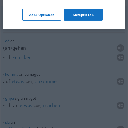
Mehr Optionen
Akzeptieren
lägga
an på någon
auf jemanden
anlegen
gå
an
(an)gehen
sich
schicken
komma
an på något
auf
etwas
ankommen
(
AKK
)
gripa
sig an något
sich an
etwas
machen
(
AKK
)
slå
an