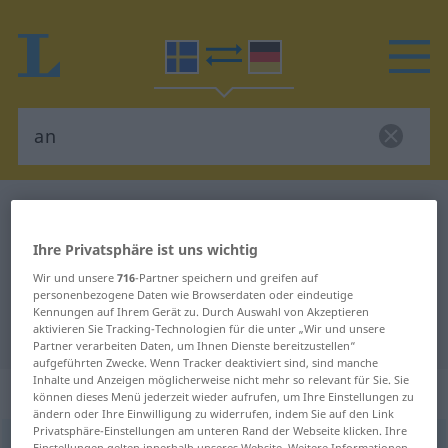
Schwedisch-Deutsch Wörterbuch
an
Schwedisch-Deutsch Übersetzung
Ihre Privatsphäre ist uns wichtig
für "an"
Wir und unsere
716
-Partner speichern und greifen auf
personenbezogene Daten wie Browserdaten oder eindeutige
Kennungen auf Ihrem Gerät zu. Durch Auswahl von Akzeptieren
aktivieren Sie Tracking-Technologien für die unter „Wir und unsere
"an" Deutsch Übersetzung
Partner verarbeiten Daten, um Ihnen Dienste bereitzustellen“
aufgeführten Zwecke. Wenn Tracker deaktiviert sind, sind manche
Inhalte und Anzeigen möglicherweise nicht mehr so relevant für Sie. Sie
„an“
: Adverb, Umstandswort
können dieses Menü jederzeit wieder aufrufen, um Ihre Einstellungen zu
ändern oder Ihre Einwilligung zu widerrufen, indem Sie auf den Link
Privatsphäre-Einstellungen am unteren Rand der Webseite klicken. Ihre
an
[an]
adv
Einstellungen gelten innerhalb unseres Website. Weitere Informationen