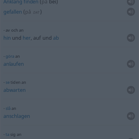
Anklang
finden
(
på
bei
)
gefallen
(
på
)
DAT
av och an
hin
und
her
, auf und
ab
göra
an
anlaufen
se
tiden an
abwarten
slå
an
anschlagen
ta
sig an