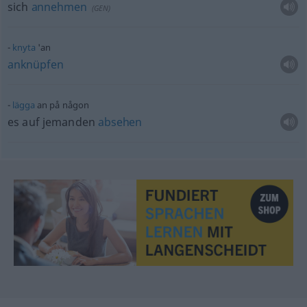
sich
annehmen
(
GEN
)
knyta
'an
anknüpfen
lägga
an på någon
es auf jemanden
absehen