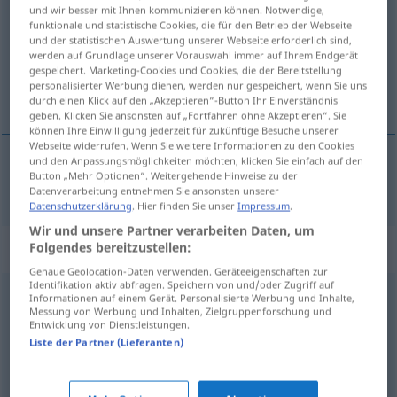
und wir besser mit Ihnen kommunizieren können. Notwendige,
funktionale und statistische Cookies, die für den Betrieb der Webseite
Übersicht aller Übersetzungen
und der statistischen Auswertung unserer Webseite erforderlich sind,
(Für mehr Details die Übersetzung anklicken/antippen)
werden auf Grundlage unserer Vorauswahl immer auf Ihrem Endgerät
gespeichert. Marketing-Cookies und Cookies, die der Bereitstellung
personalisierter Werbung dienen, werden nur gespeichert, wenn Sie uns
bejaka
durch einen Klick auf den „Akzeptieren“-Button Ihr Einverständnis
geben. Klicken Sie ansonsten auf „Fortfahren ohne Akzeptieren“. Sie
können Ihre Einwilligung jederzeit für zukünftige Besuche unserer
Webseite widerrufen. Wenn Sie weitere Informationen zu den Cookies
und den Anpassungsmöglichkeiten möchten, klicken Sie einfach auf den
Button „Mehr Optionen“. Weitergehende Hinweise zu der
bejaka
bejahen
Datenverarbeitung entnehmen Sie ansonsten unserer
Datenschutzerklärung
. Hier finden Sie unser
Impressum
.
Wir und unsere Partner verarbeiten Daten, um
Synonyme für "bejahen"
Folgendes bereitzustellen:
Genaue Geolocation-Daten verwenden. Geräteeigenschaften zur
Identifikation aktiv abfragen. Speichern von und/oder Zugriff auf
Informationen auf einem Gerät. Personalisierte Werbung und Inhalte,
zustimmen
Messung von Werbung und Inhalten, Zielgruppenforschung und
Entwicklung von Dienstleistungen.
Liste der Partner (Lieferanten)
akzeptieren
,
einwilligen
,
zusagen
,
annehmen
,
zustimmen