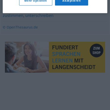
Mehr Optionen
Akzeptieren
mitmachen
,
bestärken
,
bekräftigen
,
bestätigen
,
zustimmen
,
unterschreiben
© OpenThesaurus.de