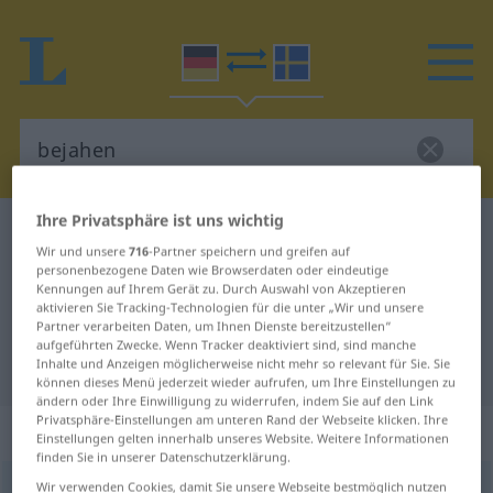
Ihre Privatsphäre ist uns wichtig
Deutsch-Schwedisch Wörterbuch
bejahen
Wir und unsere
716
-Partner speichern und greifen auf
Deutsch-Schwedisch Übersetzung
personenbezogene Daten wie Browserdaten oder eindeutige
Kennungen auf Ihrem Gerät zu. Durch Auswahl von Akzeptieren
für "bejahen"
aktivieren Sie Tracking-Technologien für die unter „Wir und unsere
Partner verarbeiten Daten, um Ihnen Dienste bereitzustellen“
aufgeführten Zwecke. Wenn Tracker deaktiviert sind, sind manche
"bejahen" Schwedisch Übersetzung
Inhalte und Anzeigen möglicherweise nicht mehr so relevant für Sie. Sie
können dieses Menü jederzeit wieder aufrufen, um Ihre Einstellungen zu
ändern oder Ihre Einwilligung zu widerrufen, indem Sie auf den Link
Privatsphäre-Einstellungen am unteren Rand der Webseite klicken. Ihre
„bejahen“
: transitives Verb
Einstellungen gelten innerhalb unseres Website. Weitere Informationen
finden Sie in unserer Datenschutzerklärung.
Wir verwenden Cookies, damit Sie unsere Webseite bestmöglich nutzen
bejahen
v/t
,
v/i