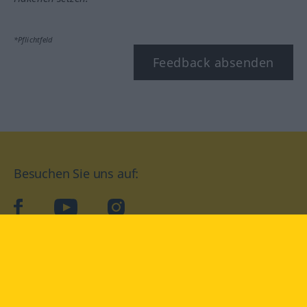
*Pflichtfeld
Feedback absenden
Besuchen Sie uns auf:
facebook
YouTube
Instagram
Langenscheidt