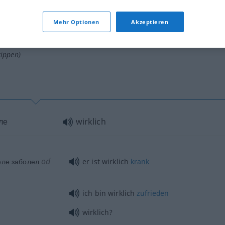
Mehr Optionen
Akzeptieren
tippen)
ле
wirklich
od
еле заболел
er ist wirklich
krank
ich bin wirklich
zufrieden
wirklich?