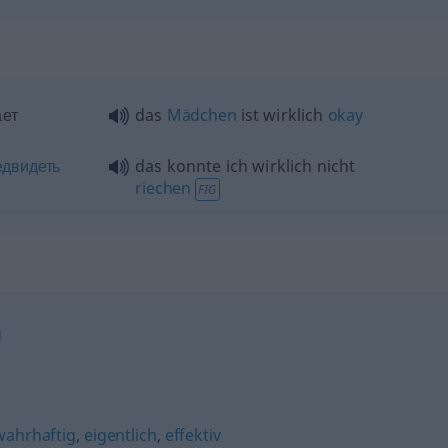
ает
das
Mädchen
ist wirklich
okay
двидеть
das konnte ich wirklich nicht
riechen
FIG
g
wahrhaftig
,
eigentlich
,
effektiv