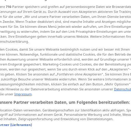
sere
716
-Partner speichern und greifen auf personenbezogene Daten wie Browserdat
Kennungen auf Ihrem Gerät zu. Durch Auswahl von Akzeptieren aktivieren Sie Trackin
n für die unter „Wir und unsere Partner verarbeiten Daten, um Ihnen Dienste bereitz
n Zwecke. Wenn Tracker deaktiviert sind, sind manche Inhalte und Anzeigen mögliche
tippen)
evant für Sie. Sie können dieses Menü jederzeit wieder aufrufen, um Ihre Einstellung
inwilligung zu widerrufen, indem Sie auf den Link Privatsphäre-Einstellungen am unt
cken. Ihre Einstellungen gelten innerhalb unseres Website. Weitere Informationen fin
enschutzerklärung.
en Cookies, damit Sie unsere Webseite bestmöglich nutzen und wir besser mit Ihnen
en können. Notwendige, funktionale und statistische Cookies, die für den Betrieb d
ischen Auswertung unserer Webseite erforderlich sind, werden auf Grundlage unserer
ящий
wirklich
hrem Endgerät gespeichert. Marketing-Cookies und Cookies, die der Bereitstellung per
nen, werden nur gespeichert, wenn Sie uns durch einen Klick auf den „Akzeptieren“-
nis geben. Klicken Sie ansonsten auf „Fortfahren ohne Akzeptieren“. Sie können Ihre 
ür zukünftige Besuche unserer Webseite widerrufen. Wenn Sie weitere Informationen 
wirklich
wahrhaft
assungsmöglichkeiten möchten, klicken Sie einfach auf den Button „Mehr Optionen“
de Hinweise zu der Datenverarbeitung entnehmen Sie ansonsten unserer
Datenschut
 Sie unser
Impressum
.
unsere Partner verarbeiten Daten, um Folgendes bereitzustellen:
die wirkliche
Sachlage
ocation-Daten verwenden. Geräteeigenschaften zur Identifikation aktiv abfragen. Sp
griff auf Informationen auf einem Gerät. Personalisierte Werbung und Inhalte, Mes
 Inhalten, Zielgruppenforschung und Entwicklung von Dienstleistungen.
artner (Lieferanten)