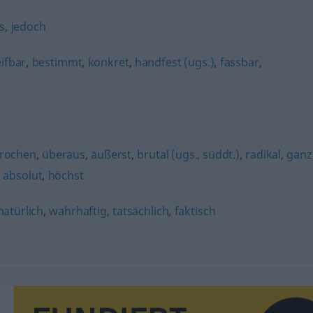
s
,
jedoch
ifbar
,
bestimmt
,
konkret
,
handfest (ugs.)
,
fassbar
,
rochen
,
überaus
,
äußerst
,
brutal (ugs., süddt.)
,
radikal
,
ganz
,
absolut
,
höchst
natürlich
,
wahrhaftig
,
tatsächlich
,
faktisch