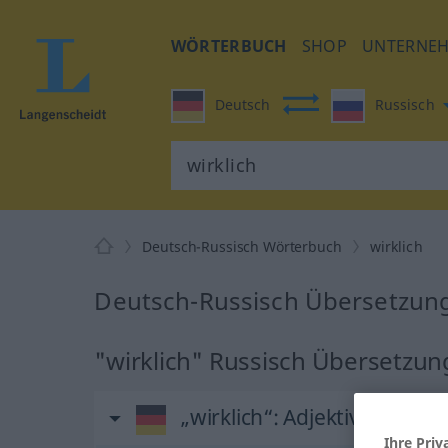
WÖRTERBUCH
SHOP
UNTERNE
Deutsch
Russisch
Deutsch-Russisch Wörterbuch
wirklich
Deutsch-Russisch Übersetzung 
"wirklich" Russisch Übersetzun
„wirklich“
: Adjektiv
Ihre Priv