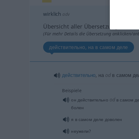
wirklich
adv
Übersicht aller Übersetzungen
(Für mehr Details die Übersetzung anklicken/an
действительно, на в самом деле
действительно
, на
od
в самом де
Beispiele
od
он действительно
в самом д
болен
я в самом деле доволен
неужели?