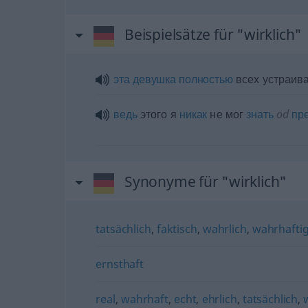
Beispielsätze für "wirklich"
эта
девушка
полностью
всех устраив
ведь
этого я
никак
не мог
знать
od
пре
Synonyme für "wirklich"
tatsächlich
,
faktisch
,
wahrlich
,
wahrhafti
ernsthaft
real
,
wahrhaft
,
echt
,
ehrlich
,
tatsächlich
,