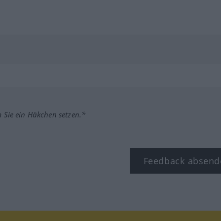
m Sie ein Häkchen setzen.*
Feedback absend