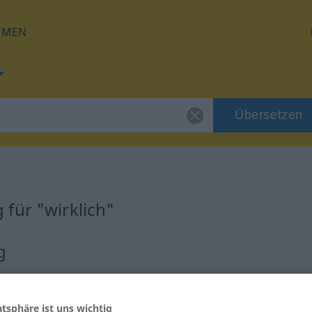
HMEN
Übersetzen
für "wirklich"
g
atsphäre ist uns wichtig