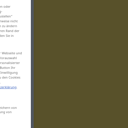
en oder
g-
ustellen“
rweise nicht
en zu ändern
eren Rand der
den Sie in
er Webseite und
 Vorauswahl
sonalisierter
Button Ihr
Einwilligung
zu den Cookies
.
zerklärung
.
eichern von
sung von