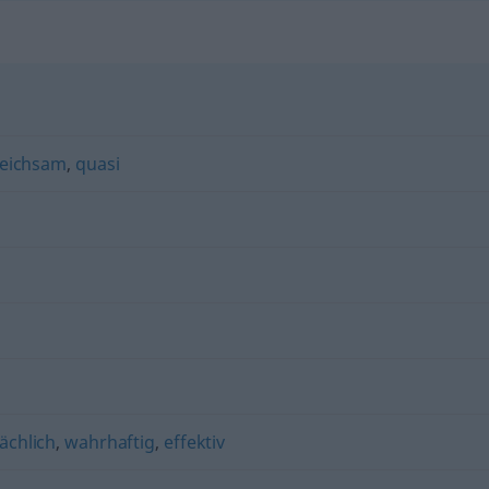
leichsam
,
quasi
sächlich
,
wahrhaftig
,
effektiv