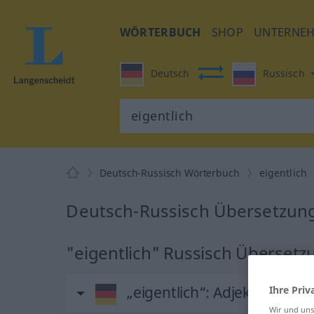
WÖRTERBUCH
SHOP
UNTERNE
Deutsch
Russisch
Deutsch-Russisch Wörterbuch
eigentlich
Deutsch-Russisch Übersetzung 
"eigentlich" Russisch Übersetz
„eigentlich“
: Adjektiv
Ihre Priv
Wir und un