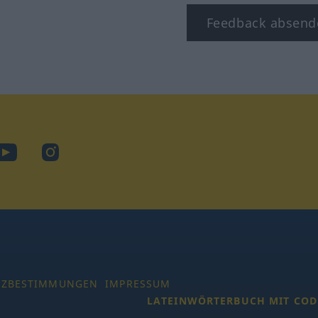
Feedback absend
ook
YouTube
Instagram
TZBESTIMMUNGEN
IMPRESSUM
LATEINWÖRTERBUCH MIT COD