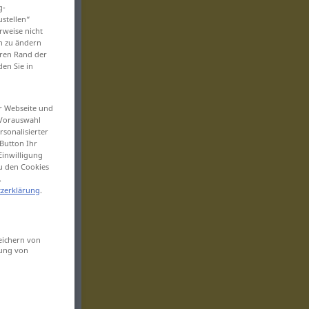
g-
ustellen“
rweise nicht
en zu ändern
eren Rand der
den Sie in
er Webseite und
 Vorauswahl
sonalisierter
Button Ihr
Einwilligung
zu den Cookies
.
zerklärung
.
eichern von
sung von