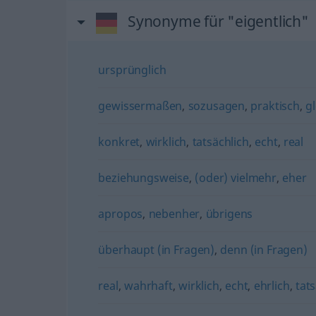
Synonyme für "eigentlich"
ursprünglich
gewissermaßen
,
sozusagen
,
praktisch
,
g
konkret
,
wirklich
,
tatsächlich
,
echt
,
real
beziehungsweise
,
(oder) vielmehr
,
eher
apropos
,
nebenher
,
übrigens
überhaupt (in Fragen)
,
denn (in Fragen)
real
,
wahrhaft
,
wirklich
,
echt
,
ehrlich
,
tat