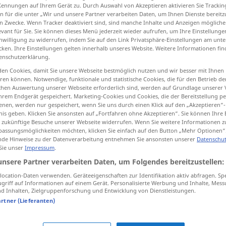
Kennungen auf Ihrem Gerät zu. Durch Auswahl von Akzeptieren aktivieren Sie Trackin
n für die unter „Wir und unsere Partner verarbeiten Daten, um Ihnen Dienste bereitz
n Zwecke. Wenn Tracker deaktiviert sind, sind manche Inhalte und Anzeigen mögliche
evant für Sie. Sie können dieses Menü jederzeit wieder aufrufen, um Ihre Einstellung
inwilligung zu widerrufen, indem Sie auf den Link Privatsphäre-Einstellungen am unt
tippen)
cken. Ihre Einstellungen gelten innerhalb unseres Website. Weitere Informationen fin
enschutzerklärung.
воначальный
прям\ой
en Cookies, damit Sie unsere Webseite bestmöglich nutzen und wir besser mit Ihnen
en können. Notwendige, funktionale und statistische Cookies, die für den Betrieb d
ischen Auswertung unserer Webseite erforderlich sind, werden auf Grundlage unserer
hrem Endgerät gespeichert. Marketing-Cookies und Cookies, die der Bereitstellung per
nen, werden nur gespeichert, wenn Sie uns durch einen Klick auf den „Akzeptieren“-
eigentlich
nis geben. Klicken Sie ansonsten auf „Fortfahren ohne Akzeptieren“. Sie können Ihre 
ür zukünftige Besuche unserer Webseite widerrufen. Wenn Sie weitere Informationen 
assungsmöglichkeiten möchten, klicken Sie einfach auf den Button „Mehr Optionen“
de Hinweise zu der Datenverarbeitung entnehmen Sie ansonsten unserer
Datenschut
 Sie unser
Impressum
.
eigentlich
ursprünglich
unsere Partner verarbeiten Daten, um Folgendes bereitzustellen:
ocation-Daten verwenden. Geräteeigenschaften zur Identifikation aktiv abfragen. Sp
, -на
eigentlich
unmittelbar
griff auf Informationen auf einem Gerät. Personalisierte Werbung und Inhalte, Mes
 Inhalten, Zielgruppenforschung und Entwicklung von Dienstleistungen.
artner (Lieferanten)
im eigentlichen Sinne