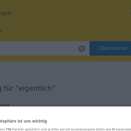
HMEN
Übersetzen
für "eigentlich"
ung
atsphäre ist uns wichtig
sere
716
-Partner speichern und greifen auf personenbezogene Daten wie Browserdat