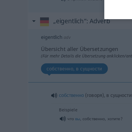
„eigentlich“
: Adverb
eigentlich
adv
Übersicht aller Übersetzungen
(Für mehr Details die Übersetzung anklicken/an
собственно, в сущности
собственно
(говоря), в сущности
Beispiele
что
вы
, собственно, хотите?