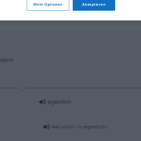
Mehr Optionen
Akzeptieren
tippen)
eigentlich
was
wollen
Sie
eigentlich?