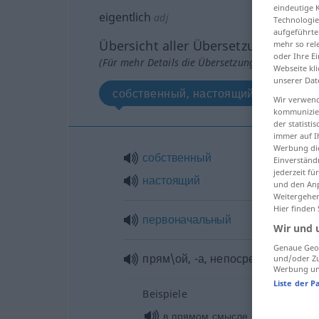
eindeutige 
eigentlich
adj
Technologie
aufgeführte
Übersicht aller Übersetzungen
mehr so rel
oder Ihre E
(Für mehr Details die Übersetzung anklicken/an
Webseite kli
unserer Dat
собственный, настоящий
пер
Wir verwend
kommunizier
der statist
immer auf I
Werbung die
собственный
Einverständ
jederzeit f
настоящий
und den Anp
Weitergehen
Hier finden
первоначальный
Wir und 
Genaue Geol
прям\ой
, -а, непосредствен\ный
und/oder Zu
Werbung und
Liste der P
Beispiele
od
в прямом смысле
значении