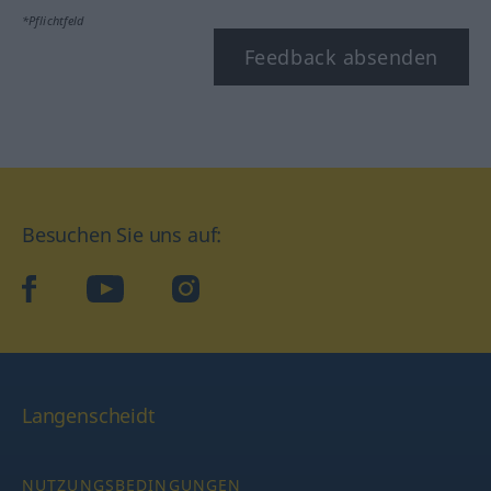
*Pflichtfeld
Feedback absenden
Besuchen Sie uns auf:
facebook
YouTube
Instagram
Langenscheidt
NUTZUNGSBEDINGUNGEN