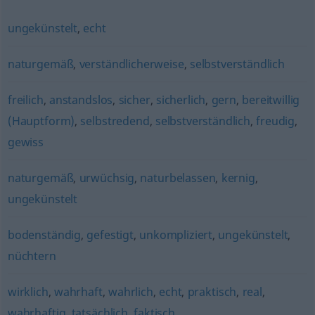
ungekünstelt
,
echt
naturgemäß
,
verständlicherweise
,
selbstverständlich
freilich
,
anstandslos
,
sicher
,
sicherlich
,
gern
,
bereitwillig
(Hauptform)
,
selbstredend
,
selbstverständlich
,
freudig
,
gewiss
naturgemäß
,
urwüchsig
,
naturbelassen
,
kernig
,
ungekünstelt
bodenständig
,
gefestigt
,
unkompliziert
,
ungekünstelt
,
nüchtern
wirklich
,
wahrhaft
,
wahrlich
,
echt
,
praktisch
,
real
,
wahrhaftig
,
tatsächlich
,
faktisch