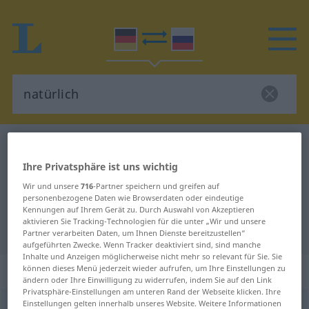
Deutsch-Russisch Wörterbuch
natürlich
Deutsch-Russisch Übersetzung für
Ihre Privatsphäre ist uns wichtig
Wir und unsere
716
-Partner speichern und greifen auf
"natürlich"
personenbezogene Daten wie Browserdaten oder eindeutige
Kennungen auf Ihrem Gerät zu. Durch Auswahl von Akzeptieren
aktivieren Sie Tracking-Technologien für die unter „Wir und unsere
"natürlich" Russisch Übersetzung
Partner verarbeiten Daten, um Ihnen Dienste bereitzustellen“
aufgeführten Zwecke. Wenn Tracker deaktiviert sind, sind manche
Inhalte und Anzeigen möglicherweise nicht mehr so relevant für Sie. Sie
„natürlich“
: Adjektiv
können dieses Menü jederzeit wieder aufrufen, um Ihre Einstellungen zu
ändern oder Ihre Einwilligung zu widerrufen, indem Sie auf den Link
Privatsphäre-Einstellungen am unteren Rand der Webseite klicken. Ihre
Einstellungen gelten innerhalb unseres Website. Weitere Informationen
natürlich
adj