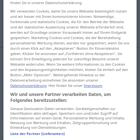
finden Sie in unserer Datenschutzerklärung.
Übersicht aller Übersetzungen
Wir verwenden Cookies, damit Sie unsere Webseite bestmöglich nutzen
und wir besser mit Ihnen kommunizieren können. Notwendige,
(Für mehr Details die Übersetzung anklicken/antippen)
funktionale und statistische Cookies, die für den Betrieb der Webseite
und der statistischen Auswertung unserer Webseite erforderlich sind,
естествен\ный, настоящий, натуральный
werden auf Grundlage unserer Vorauswahl immer auf Ihrem Endgerät
gespeichert. Marketing-Cookies und Cookies, die der Bereitstellung
personalisierter Werbung dienen, werden nur gespeichert, wenn Sie uns
durch einen Klick auf den „Akzeptieren“-Button Ihr Einverständnis
geben. Klicken Sie ansonsten auf „Fortfahren ohne Akzeptieren“. Sie
können Ihre Einwilligung jederzeit für zukünftige Besuche unserer
естествен\ный
, -на,
природный
natürlich
Webseite widerrufen. Wenn Sie weitere Informationen zu den Cookies
und den Anpassungsmöglichkeiten möchten, klicken Sie einfach auf den
Button „Mehr Optionen“. Weitergehende Hinweise zu der
настоящий
natürlich
echt
Datenverarbeitung entnehmen Sie ansonsten unserer
Datenschutzerklärung
. Hier finden Sie unser
Impressum
.
Wir und unsere Partner verarbeiten Daten, um
натуральный
, -ен, -ьна
natürlich
echt
Folgendes bereitzustellen:
Genaue Geolocation-Daten verwenden. Geräteeigenschaften zur
Identifikation aktiv abfragen. Speichern von und/oder Zugriff auf
Informationen auf einem Gerät. Personalisierte Werbung und Inhalte,
Messung von Werbung und Inhalten, Zielgruppenforschung und
„natürlich“
: Adverb
Entwicklung von Dienstleistungen.
Liste der Partner (Lieferanten)