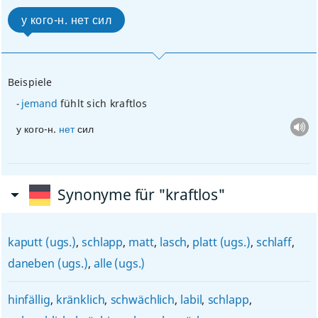
у кого-н. нет сил
Beispiele
jemand
fühlt sich kraftlos
у кого-н.
нет
сил
Synonyme für "kraftlos"
kaputt (ugs.)
,
schlapp
,
matt
,
lasch
,
platt (ugs.)
,
schlaff
,
daneben (ugs.)
,
alle (ugs.)
hinfällig
,
kränklich
,
schwächlich
,
labil
,
schlapp
,