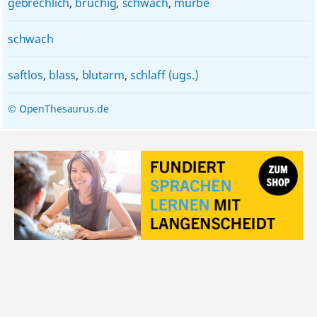
gebrechlich
,
brüchig
,
schwach
,
mürbe
schwach
saftlos
,
blass
,
blutarm
,
schlaff (ugs.)
© OpenThesaurus.de