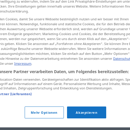
inwilligung zu widerrufen, indem Sie auf den Link Privatsphäre-Einstellungen am unt
cken. Ihre Einstellungen gelten innerhalb unseres Website. Weitere Informationen fin
enschutzerklärung.
en Cookies, damit Sie unsere Webseite bestmöglich nutzen und wir besser mit Ihnen
en können. Notwendige, funktionale und statistische Cookies, die für den Betrieb d
tippen)
ischen Auswertung unserer Webseite erforderlich sind, werden auf Grundlage unserer
hrem Endgerät gespeichert. Marketing-Cookies und Cookies, die der Bereitstellung per
nen, werden nur gespeichert, wenn Sie uns durch einen Klick auf den „Akzeptieren“-
nis geben. Klicken Sie ansonsten auf „Fortfahren ohne Akzeptieren“. Sie können Ihre 
ür zukünftige Besuche unserer Webseite widerrufen. Wenn Sie weitere Informationen 
assungsmöglichkeiten möchten, klicken Sie einfach auf den Button „Mehr Optionen“
de Hinweise zu der Datenverarbeitung entnehmen Sie ansonsten unserer
Datenschut
schlapp
 Sie unser
Impressum
.
unsere Partner verarbeiten Daten, um Folgendes bereitzustellen:
ocation-Daten verwenden. Geräteeigenschaften zur Identifikation aktiv abfragen. Sp
griff auf Informationen auf einem Gerät. Personalisierte Werbung und Inhalte, Mes
 Inhalten, Zielgruppenforschung und Entwicklung von Dienstleistungen.
artner (Lieferanten)
ich bin schlapp
UMG
Mehr Optionen
Akzeptieren