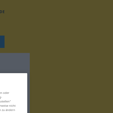
DE
en oder
g-
ustellen“
rweise nicht
en zu ändern