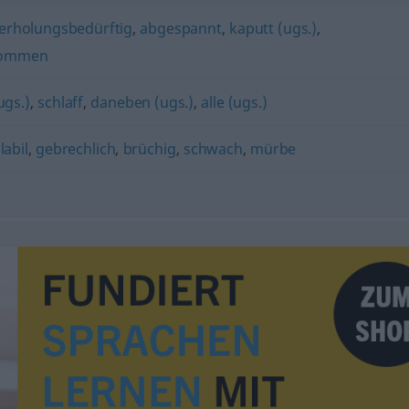
erholungsbedürftig
,
abgespannt
,
kaputt (ugs.)
,
nommen
ugs.)
,
schlaff
,
daneben (ugs.)
,
alle (ugs.)
,
labil
,
gebrechlich
,
brüchig
,
schwach
,
mürbe