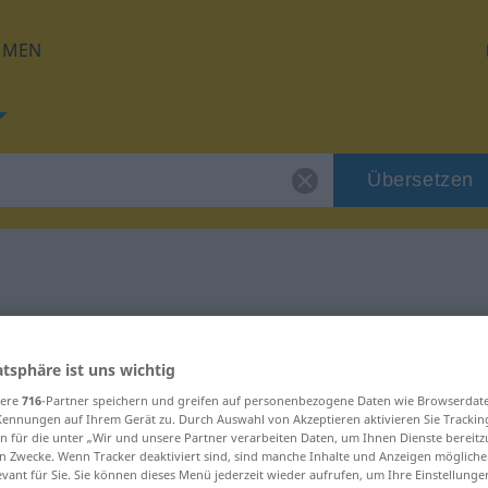
HMEN
Übersetzen
 für "schlapp"
atsphäre ist uns wichtig
g
sere
716
-Partner speichern und greifen auf personenbezogene Daten wie Browserdat
Kennungen auf Ihrem Gerät zu. Durch Auswahl von Akzeptieren aktivieren Sie Trackin
n für die unter „Wir und unsere Partner verarbeiten Daten, um Ihnen Dienste bereitz
n Zwecke. Wenn Tracker deaktiviert sind, sind manche Inhalte und Anzeigen mögliche
evant für Sie. Sie können dieses Menü jederzeit wieder aufrufen, um Ihre Einstellung