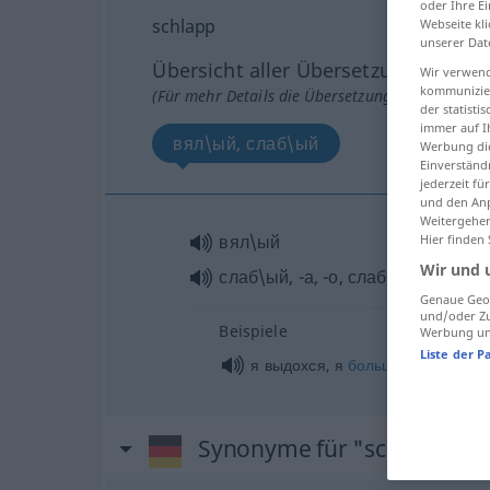
oder Ihre E
schlapp
Webseite kli
unserer Dat
Übersicht aller Übersetzungen
Wir verwend
kommunizier
(Für mehr Details die Übersetzung anklicken/an
der statist
immer auf I
вял\ый, слаб\ый
Werbung die
Einverständ
jederzeit f
und den Anp
Weitergehen
вял\ый
Hier finden
Wir und 
слаб\ый
, -а, -о, слабы
Genaue Geol
und/oder Zu
Beispiele
Werbung und
Liste der P
я выдохся, я
больше
не
могу
Synonyme für "schlapp"