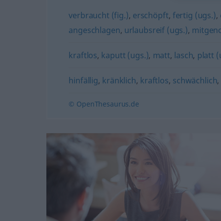
verbraucht (fig.)
,
erschöpft
,
fertig (ugs.)
,
angeschlagen
,
urlaubsreif (ugs.)
,
mitge
kraftlos
,
kaputt (ugs.)
,
matt
,
lasch
,
platt (
hinfällig
,
kränklich
,
kraftlos
,
schwächlich
© OpenThesaurus.de