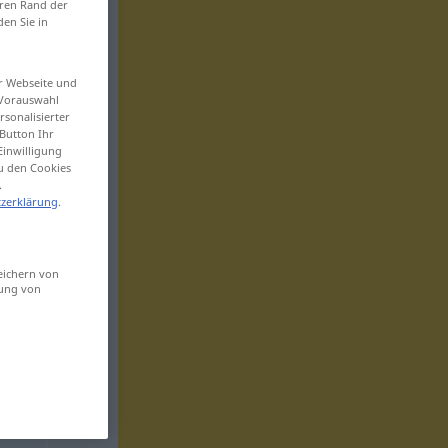
eren Rand der
den Sie in
er Webseite und
 Vorauswahl
sonalisierter
Button Ihr
Einwilligung
zu den Cookies
.
zerklärung
.
eichern von
sung von