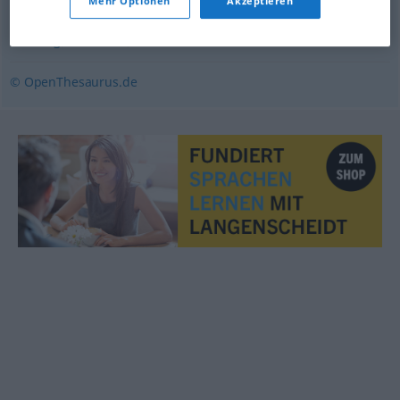
Mehr Optionen
Akzeptieren
hinfällig
,
kränklich
,
kraftlos
,
schwächlich
,
labil
,
schlapp
,
brüchig
,
schwach
,
mürbe
© OpenThesaurus.de