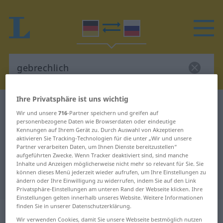
Ihre Privatsphäre ist uns wichtig
Deutsch-Russisch Wörterbuch
gebrechlich
Wir und unsere
716
-Partner speichern und greifen auf
Deutsch-Russisch Übersetzung für
personenbezogene Daten wie Browserdaten oder eindeutige
Kennungen auf Ihrem Gerät zu. Durch Auswahl von Akzeptieren
"gebrechlich"
aktivieren Sie Tracking-Technologien für die unter „Wir und unsere
Partner verarbeiten Daten, um Ihnen Dienste bereitzustellen“
aufgeführten Zwecke. Wenn Tracker deaktiviert sind, sind manche
Inhalte und Anzeigen möglicherweise nicht mehr so relevant für Sie. Sie
"gebrechlich" Russisch
können dieses Menü jederzeit wieder aufrufen, um Ihre Einstellungen zu
Übersetzung
ändern oder Ihre Einwilligung zu widerrufen, indem Sie auf den Link
Privatsphäre-Einstellungen am unteren Rand der Webseite klicken. Ihre
Einstellungen gelten innerhalb unseres Website. Weitere Informationen
finden Sie in unserer Datenschutzerklärung.
„gebrechlich“
Wir verwenden Cookies, damit Sie unsere Webseite bestmöglich nutzen