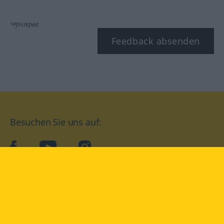
*Pflichtfeld
Feedback absenden
Besuchen Sie uns auf:
facebook
YouTube
Instagram
Langenscheidt