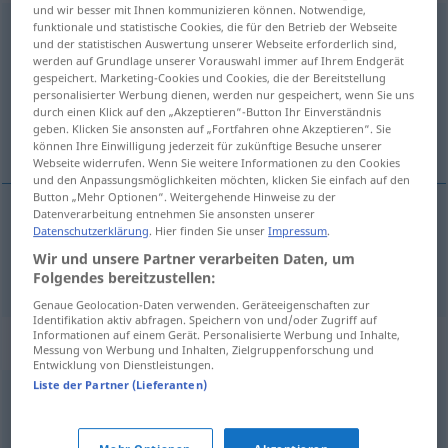
und wir besser mit Ihnen kommunizieren können. Notwendige,
gebrechlich
funktionale und statistische Cookies, die für den Betrieb der Webseite
und der statistischen Auswertung unserer Webseite erforderlich sind,
werden auf Grundlage unserer Vorauswahl immer auf Ihrem Endgerät
Übersicht aller Übersetzungen
gespeichert. Marketing-Cookies und Cookies, die der Bereitstellung
(Für mehr Details die Übersetzung anklicken/antippen)
personalisierter Werbung dienen, werden nur gespeichert, wenn Sie uns
durch einen Klick auf den „Akzeptieren“-Button Ihr Einverständnis
geben. Klicken Sie ansonsten auf „Fortfahren ohne Akzeptieren“. Sie
дряхл\ый
können Ihre Einwilligung jederzeit für zukünftige Besuche unserer
Webseite widerrufen. Wenn Sie weitere Informationen zu den Cookies
und den Anpassungsmöglichkeiten möchten, klicken Sie einfach auf den
Button „Mehr Optionen“. Weitergehende Hinweise zu der
Datenverarbeitung entnehmen Sie ansonsten unserer
Datenschutzerklärung
. Hier finden Sie unser
Impressum
.
дряхл\ый
, -а, слаб\ый -а, -о, слабы
gebrechlich
Wir und unsere Partner verarbeiten Daten, um
Folgendes bereitzustellen:
Genaue Geolocation-Daten verwenden. Geräteeigenschaften zur
Identifikation aktiv abfragen. Speichern von und/oder Zugriff auf
Informationen auf einem Gerät. Personalisierte Werbung und Inhalte,
Synonyme für "gebrechlich"
Messung von Werbung und Inhalten, Zielgruppenforschung und
Entwicklung von Dienstleistungen.
Liste der Partner (Lieferanten)
greisenhaft
,
senil
,
altersschwach
,
geriatrisch (fachspr.)