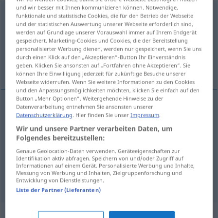
und wir besser mit Ihnen kommunizieren können. Notwendige,
schwächlich
funktionale und statistische Cookies, die für den Betrieb der Webseite
und der statistischen Auswertung unserer Webseite erforderlich sind,
Übersicht aller Übersetzungen
werden auf Grundlage unserer Vorauswahl immer auf Ihrem Endgerät
gespeichert. Marketing-Cookies und Cookies, die der Bereitstellung
(Für mehr Details die Übersetzung anklicken/antippen)
personalisierter Werbung dienen, werden nur gespeichert, wenn Sie uns
durch einen Klick auf den „Akzeptieren“-Button Ihr Einverständnis
слаб\ый, хил\ый, хила, -o
geben. Klicken Sie ansonsten auf „Fortfahren ohne Akzeptieren“. Sie
können Ihre Einwilligung jederzeit für zukünftige Besuche unserer
Webseite widerrufen. Wenn Sie weitere Informationen zu den Cookies
und den Anpassungsmöglichkeiten möchten, klicken Sie einfach auf den
Button „Mehr Optionen“. Weitergehende Hinweise zu der
Datenverarbeitung entnehmen Sie ansonsten unserer
Datenschutzerklärung
. Hier finden Sie unser
Impressum
.
слаб\ый
, -а, -о, слабы,
слабосильный
, -ен, -ьна
Wir und unsere Partner verarbeiten Daten, um
schwächlich
Folgendes bereitzustellen:
Genaue Geolocation-Daten verwenden. Geräteeigenschaften zur
хил\ый
schwächlich
kränklich
Identifikation aktiv abfragen. Speichern von und/oder Zugriff auf
Informationen auf einem Gerät. Personalisierte Werbung und Inhalte,
Messung von Werbung und Inhalten, Zielgruppenforschung und
хила, -o
schwächlich
kränklich
Entwicklung von Dienstleistungen.
Liste der Partner (Lieferanten)
Synonyme für "schwächlich"