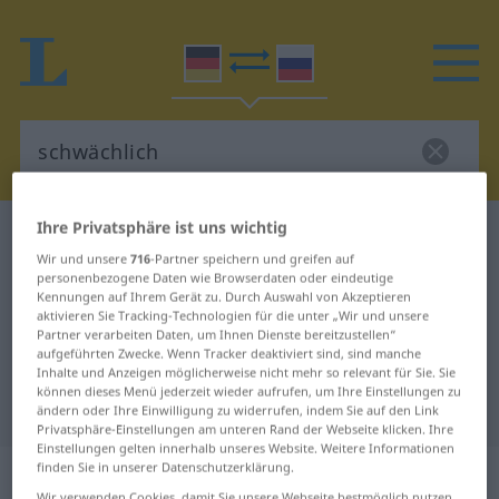
Ihre Privatsphäre ist uns wichtig
Deutsch-Russisch Wörterbuch
schwächlich
Wir und unsere
716
-Partner speichern und greifen auf
Deutsch-Russisch Übersetzung für
personenbezogene Daten wie Browserdaten oder eindeutige
Kennungen auf Ihrem Gerät zu. Durch Auswahl von Akzeptieren
"schwächlich"
aktivieren Sie Tracking-Technologien für die unter „Wir und unsere
Partner verarbeiten Daten, um Ihnen Dienste bereitzustellen“
aufgeführten Zwecke. Wenn Tracker deaktiviert sind, sind manche
"schwächlich" Russisch
Inhalte und Anzeigen möglicherweise nicht mehr so relevant für Sie. Sie
können dieses Menü jederzeit wieder aufrufen, um Ihre Einstellungen zu
Übersetzung
ändern oder Ihre Einwilligung zu widerrufen, indem Sie auf den Link
Privatsphäre-Einstellungen am unteren Rand der Webseite klicken. Ihre
Einstellungen gelten innerhalb unseres Website. Weitere Informationen
„schwächlich“
finden Sie in unserer Datenschutzerklärung.
Wir verwenden Cookies, damit Sie unsere Webseite bestmöglich nutzen