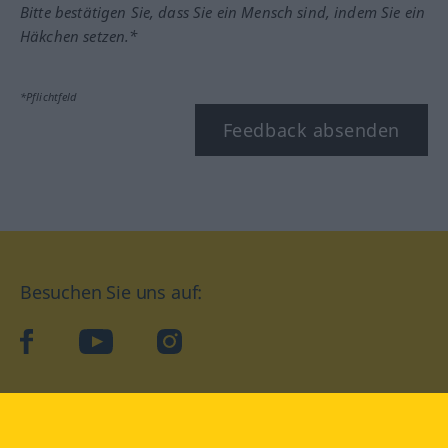
Bitte bestätigen Sie, dass Sie ein Mensch sind, indem Sie ein
Häkchen setzen.*
*Pflichtfeld
Feedback absenden
Besuchen Sie uns auf:
facebook
YouTube
Instagram