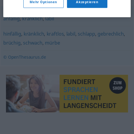
Mehr Optionen
Akzeptieren
anfällig
,
kränklich
,
labil
hinfällig
,
kränklich
,
kraftlos
,
labil
,
schlapp
,
gebrechlich
,
brüchig
,
schwach
,
mürbe
© OpenThesaurus.de