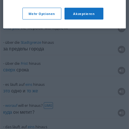
die
Sache
läuft
darauf
hinaus, dass…
дело
сводится к тому, что …
Mehr Optionen
Akzeptieren
sie ist
schon
über ihre erste
Jugend
hinaus
она
уже
не первой молодости
über die
Stadtgrenze
hinaus
за пределы города
über die
Frist
hinaus
сверх
срока
es läuft auf
eins
hinaus
это
одно и
то
же
worauf
will er hinaus?
UMG
куда
он метит?
das läuft auf
eins
hinaus