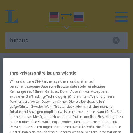
Deutsch-Russisch Wörterbuch
hinaus
Deutsch-Russisch Übersetzung für
Ihre Privatsphäre ist uns wichtig
"hinaus"
Wir und unsere
716
-Partner speichern und greifen auf
personenbezogene Daten wie Browserdaten oder eindeutige
Kennungen auf Ihrem Gerät zu. Durch Auswahl von Akzeptieren
aktivieren Sie Tracking-Technologien für die unter „Wir und unsere
"hinaus" Russisch Übersetzung
Partner verarbeiten Daten, um Ihnen Dienste bereitzustellen“
aufgeführten Zwecke. Wenn Tracker deaktiviert sind, sind manche
Inhalte und Anzeigen möglicherweise nicht mehr so relevant für Sie. Sie
„hinaus“
: Adverb
können dieses Menü jederzeit wieder aufrufen, um Ihre Einstellungen zu
ändern oder Ihre Einwilligung zu widerrufen, indem Sie auf den Link
Privatsphäre-Einstellungen am unteren Rand der Webseite klicken. Ihre
hinaus
Einstellungen gelten innerhalb unseres Website. Weitere Informationen
adv