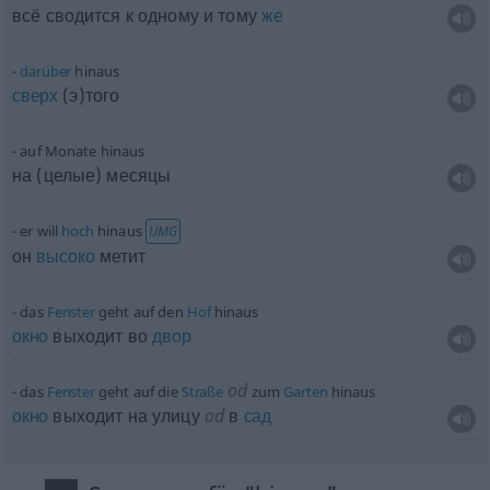
всё сводится к одному и тому
же
darüber
hinaus
сверх
(э)того
auf Monate hinaus
на (целые) месяцы
er will
hoch
hinaus
UMG
он
высоко
метит
das
Fenster
geht auf den
Hof
hinaus
окно
выходит во
двор
od
das
Fenster
geht auf die
Straße
zum
Garten
hinaus
окно
выходит на улицу
od
в
сад