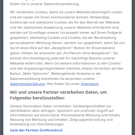
finden Sie in unserer Datenschutzerklärung.
Übersicht aller Übersetzungen
Wir verwenden Cookies, damit Sie unsere Webseite bestmöglich nutzen
und wir besser mit Ihnen kommunizieren können. Notwendige,
(Für mehr Details die Übersetzung anklicken/antippen)
funktionale und statistische Cookies, die für den Betrieb der Webseite
und der statistischen Auswertung unserer Webseite erforderlich sind,
наружу
werden auf Grundlage unserer Vorauswahl immer auf Ihrem Endgerät
gespeichert. Marketing-Cookies und Cookies, die der Bereitstellung
personalisierter Werbung dienen, werden nur gespeichert, wenn Sie uns
durch einen Klick auf den „Akzeptieren“-Button Ihr Einverständnis
geben. Klicken Sie ansonsten auf „Fortfahren ohne Akzeptieren“. Sie
können Ihre Einwilligung jederzeit für zukünftige Besuche unserer
наружу
hinaus
Webseite widerrufen. Wenn Sie weitere Informationen zu den Cookies
und den Anpassungsmöglichkeiten möchten, klicken Sie einfach auf den
Button „Mehr Optionen“. Weitergehende Hinweise zu der
Datenverarbeitung entnehmen Sie ansonsten unserer
Datenschutzerklärung
. Hier finden Sie unser
Impressum
.
Wir und unsere Partner verarbeiten Daten, um
Beispielsätze für "hinaus"
Folgendes bereitzustellen:
Genaue Geolocation-Daten verwenden. Geräteeigenschaften zur
Identifikation aktiv abfragen. Speichern von und/oder Zugriff auf
das kommt aufs Gleiche hinaus
Informationen auf einem Gerät. Personalisierte Werbung und Inhalte,
это
сводится к тому
же
Messung von Werbung und Inhalten, Zielgruppenforschung und
Entwicklung von Dienstleistungen.
Liste der Partner (Lieferanten)