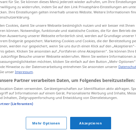
evant für Sie. Sie können dieses Menü jederzeit wieder aufrufen, um Ihre Einstellung
inwilligung zu widerrufen, indem Sie auf den Link Privatsphäre-Einstellungen am unt
cken. Ihre Einstellungen gelten innerhalb unseres Website. Weitere Informationen fin
enschutzerklärung.
en Cookies, damit Sie unsere Webseite bestmöglich nutzen und wir besser mit Ihnen
tippen)
en können. Notwendige, funktionale und statistische Cookies, die für den Betrieb d
ischen Auswertung unserer Webseite erforderlich sind, werden auf Grundlage unserer
hrem Endgerät gespeichert. Marketing-Cookies und Cookies, die der Bereitstellung per
nen, werden nur gespeichert, wenn Sie uns durch einen Klick auf den „Akzeptieren“-
nis geben. Klicken Sie ansonsten auf „Fortfahren ohne Akzeptieren“. Sie können Ihre 
ür zukünftige Besuche unserer Webseite widerrufen. Wenn Sie weitere Informationen 
assungsmöglichkeiten möchten, klicken Sie einfach auf den Button „Mehr Optionen“
Garten
de Hinweise zu der Datenverarbeitung entnehmen Sie ansonsten unserer
Datenschut
 Sie unser
Impressum
.
unsere Partner verarbeiten Daten, um Folgendes bereitzustellen:
ocation-Daten verwenden. Geräteeigenschaften zur Identifikation aktiv abfragen. Sp
griff auf Informationen auf einem Gerät. Personalisierte Werbung und Inhalte, Mes
 Inhalten, Zielgruppenforschung und Entwicklung von Dienstleistungen.
artner (Lieferanten)
zoologischer Garten
Mehr Optionen
Akzeptieren
водить
,
einen Garten
anlegen