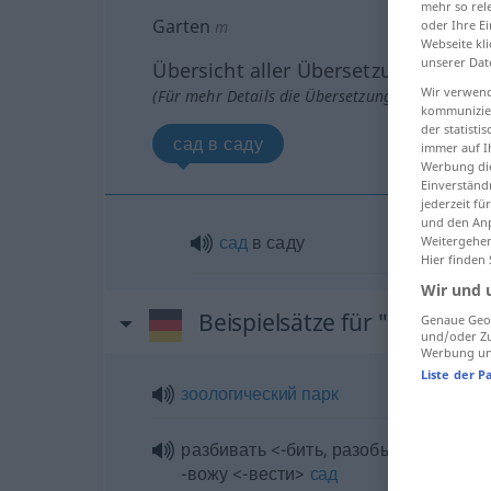
mehr so rel
Garten
oder Ihre E
m
Webseite kli
unserer Dat
Übersicht aller Übersetzungen
Wir verwend
(Für mehr Details die Übersetzung anklicken/an
kommunizier
der statist
сад в саду
immer auf I
Werbung die
Einverständ
jederzeit f
und den Anp
сад
в саду
Weitergehen
Hier finden
Wir und 
Beispielsätze für "Garten"
Genaue Geol
und/oder Zu
Werbung und
Liste der P
зоологический
парк
разбивать <-бить, разобью>
сад
, раз
-вожу <-вести>
сад