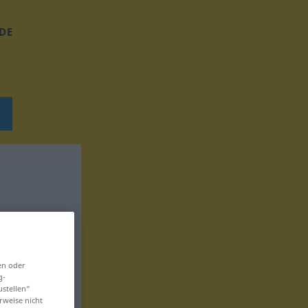
DE
en oder
g-
ustellen“
rweise nicht