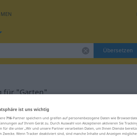
HMEN
Übersetzen
 für "Garten"
g
atsphäre ist uns wichtig
sere
716
-Partner speichern und greifen auf personenbezogene Daten wie Browserdat
Kennungen auf Ihrem Gerät zu. Durch Auswahl von Akzeptieren aktivieren Sie Trackin
n für die unter „Wir und unsere Partner verarbeiten Daten, um Ihnen Dienste bereitz
n Zwecke. Wenn Tracker deaktiviert sind, sind manche Inhalte und Anzeigen mögliche