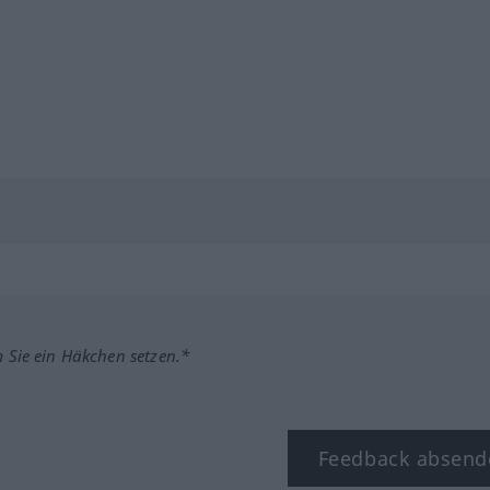
m Sie ein Häkchen setzen.*
Feedback absend