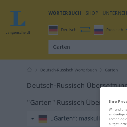
WÖRTERBUCH
SHOP
UNTERNE
Deutsch
Russisch
Deutsch-Russisch Wörterbuch
Garten
Deutsch-Russisch Übersetzung
"Garten" Russisch Übersetzun
Ihre Priv
Wir und un
eindeutige 
„Garten“
: maskulin
Technologie
aufgeführte