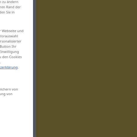
en zu ändern
eren Rand der
den Sie in
er Webseite und
 Vorauswahl
sonalisierter
Button Ihr
Einwilligung
zu den Cookies
.
zerklärung
.
eichern von
sung von