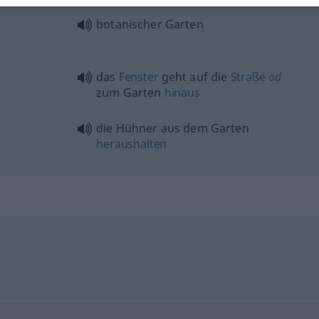
botanischer Garten
das
Fenster
geht auf die
Straße
od
zum Garten
hinaus
die Hühner aus dem Garten
heraushalten