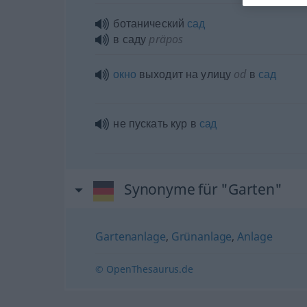
ботанический
сад
в саду
präpos
окно
выходит на улицу
od
в
сад
не пускать кур в
сад
Synonyme für "Garten"
Gartenanlage
,
Grünanlage
,
Anlage
© OpenThesaurus.de