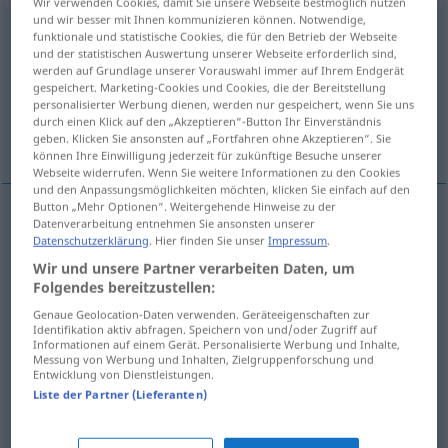
Wir verwenden Cookies, damit Sie unsere Webseite bestmöglich nutzen
und wir besser mit Ihnen kommunizieren können. Notwendige,
Wirkung
[ˈvɪrkʊŋ]
f
funktionale und statistische Cookies, die für den Betrieb der Webseite
und der statistischen Auswertung unserer Webseite erforderlich sind,
Übersicht aller Übersetzungen
werden auf Grundlage unserer Vorauswahl immer auf Ihrem Endgerät
gespeichert. Marketing-Cookies und Cookies, die der Bereitstellung
(Für mehr Details die Übersetzung anklicken/antippen)
personalisierter Werbung dienen, werden nur gespeichert, wenn Sie uns
durch einen Klick auf den „Akzeptieren“-Button Ihr Einverständnis
efeito, acção, resultado, impressão
geben. Klicken Sie ansonsten auf „Fortfahren ohne Akzeptieren“. Sie
können Ihre Einwilligung jederzeit für zukünftige Besuche unserer
Webseite widerrufen. Wenn Sie weitere Informationen zu den Cookies
und den Anpassungsmöglichkeiten möchten, klicken Sie einfach auf den
Button „Mehr Optionen“. Weitergehende Hinweise zu der
Datenverarbeitung entnehmen Sie ansonsten unserer
efeito
m
Wirkung
Datenschutzerklärung
. Hier finden Sie unser
Impressum
.
Wir und unsere Partner verarbeiten Daten, um
a(c)ção
f
Wirkung
Folgendes bereitzustellen:
Genaue Geolocation-Daten verwenden. Geräteeigenschaften zur
Identifikation aktiv abfragen. Speichern von und/oder Zugriff auf
resultado
m
Wirkung
(≈ Ergebnis)
Informationen auf einem Gerät. Personalisierte Werbung und Inhalte,
Messung von Werbung und Inhalten, Zielgruppenforschung und
Entwicklung von Dienstleistungen.
impressão
f
Wirkung
(≈ Eindruck)
Liste der Partner (Lieferanten)