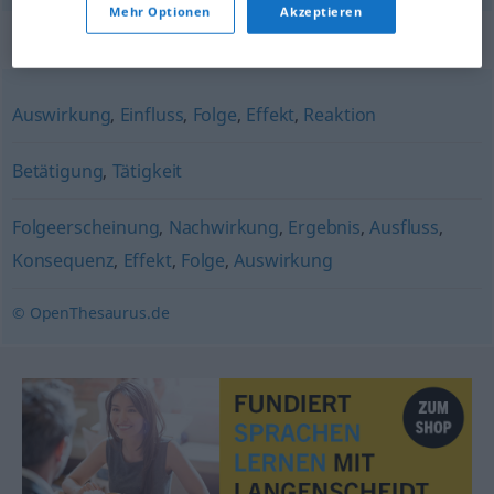
Mehr Optionen
Akzeptieren
Synonyme für "Wirkung"
Auswirkung
,
Einfluss
,
Folge
,
Effekt
,
Reaktion
Betätigung
,
Tätigkeit
Folgeerscheinung
,
Nachwirkung
,
Ergebnis
,
Ausfluss
,
Konsequenz
,
Effekt
,
Folge
,
Auswirkung
© OpenThesaurus.de