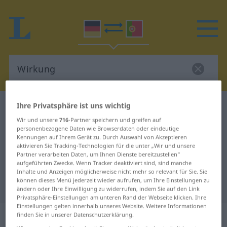
Ihre Privatsphäre ist uns wichtig
Deutsch-Portugiesisch Wörterbuch
Wirkung
Wir und unsere
716
-Partner speichern und greifen auf
Deutsch-Portugiesisch
personenbezogene Daten wie Browserdaten oder eindeutige
Übersetzung für "Wirkung"
Kennungen auf Ihrem Gerät zu. Durch Auswahl von Akzeptieren
aktivieren Sie Tracking-Technologien für die unter „Wir und unsere
Partner verarbeiten Daten, um Ihnen Dienste bereitzustellen“
aufgeführten Zwecke. Wenn Tracker deaktiviert sind, sind manche
"Wirkung" Portugiesisch
Inhalte und Anzeigen möglicherweise nicht mehr so relevant für Sie. Sie
können dieses Menü jederzeit wieder aufrufen, um Ihre Einstellungen zu
Übersetzung
ändern oder Ihre Einwilligung zu widerrufen, indem Sie auf den Link
Privatsphäre-Einstellungen am unteren Rand der Webseite klicken. Ihre
Einstellungen gelten innerhalb unseres Website. Weitere Informationen
„Wirkung“
: Femininum
finden Sie in unserer Datenschutzerklärung.