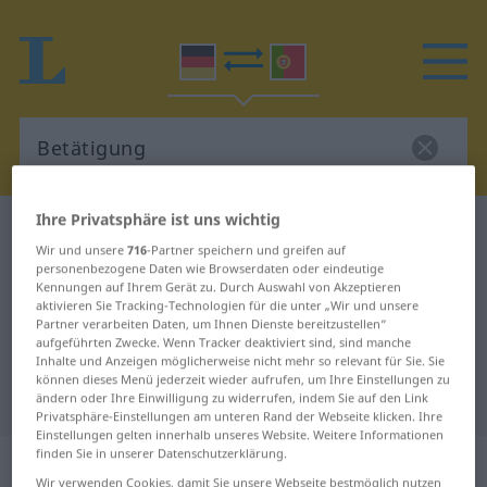
Ihre Privatsphäre ist uns wichtig
Deutsch-Portugiesisch Wörterbuch
Betätigung
Wir und unsere
716
-Partner speichern und greifen auf
Deutsch-Portugiesisch
personenbezogene Daten wie Browserdaten oder eindeutige
Kennungen auf Ihrem Gerät zu. Durch Auswahl von Akzeptieren
Übersetzung für "Betätigung"
aktivieren Sie Tracking-Technologien für die unter „Wir und unsere
Partner verarbeiten Daten, um Ihnen Dienste bereitzustellen“
aufgeführten Zwecke. Wenn Tracker deaktiviert sind, sind manche
"Betätigung" Portugiesisch
Inhalte und Anzeigen möglicherweise nicht mehr so relevant für Sie. Sie
können dieses Menü jederzeit wieder aufrufen, um Ihre Einstellungen zu
Übersetzung
ändern oder Ihre Einwilligung zu widerrufen, indem Sie auf den Link
Privatsphäre-Einstellungen am unteren Rand der Webseite klicken. Ihre
Einstellungen gelten innerhalb unseres Website. Weitere Informationen
finden Sie in unserer Datenschutzerklärung.
„Betätigung“
: Femininum
Wir verwenden Cookies, damit Sie unsere Webseite bestmöglich nutzen