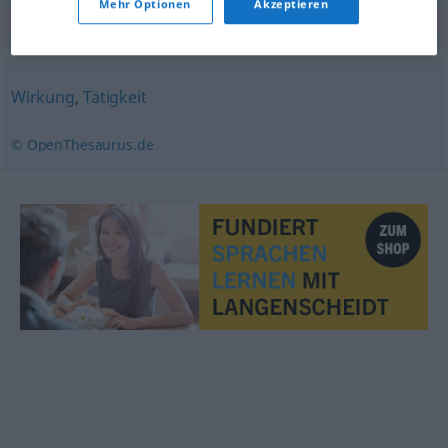
Mehr Optionen
Akzeptieren
Synonyme für "Betätigung"
Wirkung
,
Tätigkeit
© OpenThesaurus.de