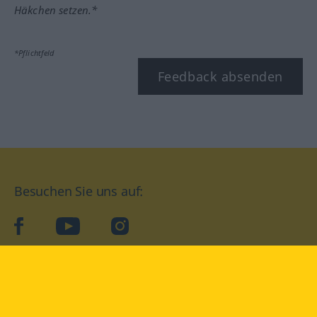
Häkchen setzen.*
*Pflichtfeld
Feedback absenden
Besuchen Sie uns auf:
facebook
YouTube
Instagram
Langenscheidt