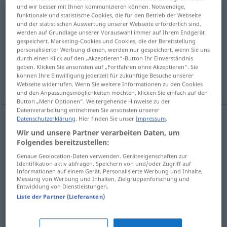
und wir besser mit Ihnen kommunizieren können. Notwendige,
Betätigung
f
funktionale und statistische Cookies, die für den Betrieb der Webseite
und der statistischen Auswertung unserer Webseite erforderlich sind,
werden auf Grundlage unserer Vorauswahl immer auf Ihrem Endgerät
Übersicht aller Übersetzungen
gespeichert. Marketing-Cookies und Cookies, die der Bereitstellung
(Für mehr Details die Übersetzung anklicken/antippen)
personalisierter Werbung dienen, werden nur gespeichert, wenn Sie uns
durch einen Klick auf den „Akzeptieren“-Button Ihr Einverständnis
geben. Klicken Sie ansonsten auf „Fortfahren ohne Akzeptieren“. Sie
actividade, participação, manejo,
können Ihre Einwilligung jederzeit für zukünftige Besuche unserer
accionamento
Webseite widerrufen. Wenn Sie weitere Informationen zu den Cookies
und den Anpassungsmöglichkeiten möchten, klicken Sie einfach auf den
Button „Mehr Optionen“. Weitergehende Hinweise zu der
Datenverarbeitung entnehmen Sie ansonsten unserer
Datenschutzerklärung
. Hier finden Sie unser
Impressum
.
a(c)tividade
f
Betätigung
Wir und unsere Partner verarbeiten Daten, um
Folgendes bereitzustellen:
participação
f
Betätigung
(≈ Teilnahme)
Genaue Geolocation-Daten verwenden. Geräteeigenschaften zur
Identifikation aktiv abfragen. Speichern von und/oder Zugriff auf
Informationen auf einem Gerät. Personalisierte Werbung und Inhalte,
Messung von Werbung und Inhalten, Zielgruppenforschung und
manejo
m
Betätigung
TECH
Entwicklung von Dienstleistungen.
Liste der Partner (Lieferanten)
a(c)cionamento
m
Betätigung
TECH