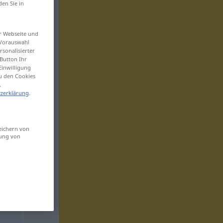
den Sie in
er Webseite und
 Vorauswahl
sonalisierter
Button Ihr
Einwilligung
zu den Cookies
.
zerklärung
.
eichern von
sung von