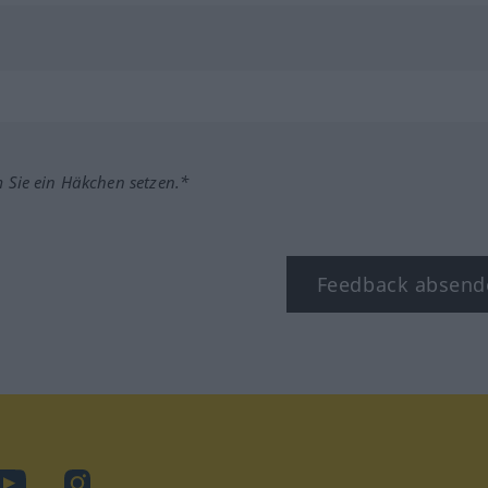
m Sie ein Häkchen setzen.*
Feedback absend
ook
YouTube
Instagram