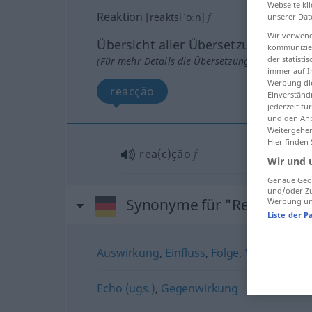
Webseite kli
Reaktion
[reaktsiˈoːn]
f
unserer Dat
Wir verwend
Übersicht aller Übersetzungen
kommunizier
der statist
(Für mehr Details die Übersetzung anklicken/an
immer auf I
Werbung die
reacção
Einverständ
jederzeit f
und den Anp
Weitergehen
Hier finden
rea(c)ção
f
Wir und 
Genaue Geol
und/oder Zu
Synonyme für "Reaktion"
Werbung und
Liste der P
Auswirkung
,
Einfluss
,
Folge
,
Wirkung
,
Eff
Echo (ugs.)
,
Gegenwirkung