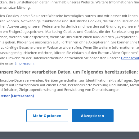
cken. Ihre Einstellungen gelten innerhalb unseres Website. Weitere Informationen fin
enschutzerklärung.
en Cookies, damit Sie unsere Webseite bestmöglich nutzen und wir besser mit Ihnen
en können. Notwendige, funktionale und statistische Cookies, die für den Betrieb d
ischen Auswertung unserer Webseite erforderlich sind, werden auf Grundlage unserer
tippen)
hrem Endgerät gespeichert. Marketing-Cookies und Cookies, die der Bereitstellung per
nen, werden nur gespeichert, wenn Sie uns durch einen Klick auf den „Akzeptieren“-
nis geben. Klicken Sie ansonsten auf „Fortfahren ohne Akzeptieren“. Sie können Ihre 
ür zukünftige Besuche unserer Webseite widerrufen. Wenn Sie weitere Informationen 
assungsmöglichkeiten möchten, klicken Sie einfach auf den Button „Mehr Optionen“
de Hinweise zu der Datenverarbeitung entnehmen Sie ansonsten unserer
Datenschut
 Sie unser
Impressum
.
Reaktion
unsere Partner verarbeiten Daten, um Folgendes bereitzustellen:
ocation-Daten verwenden. Geräteeigenschaften zur Identifikation aktiv abfragen. Sp
griff auf Informationen auf einem Gerät. Personalisierte Werbung und Inhalte, Mes
 Inhalten, Zielgruppenforschung und Entwicklung von Dienstleistungen.
artner (Lieferanten)
ekt
Mehr Optionen
Akzeptieren