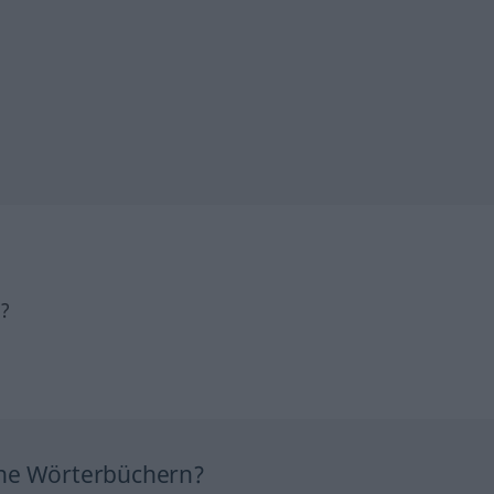
h?
ine Wörterbüchern?