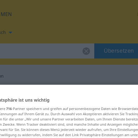
HMEN
sch
Übersetzen
on
tzung für "Reaktion"
atsphäre ist uns wichtig
setzung
sere
716
-Partner speichern und greifen auf personenbezogene Daten wie Browserdat
Kennungen auf Ihrem Gerät zu. Durch Auswahl von Akzeptieren aktivieren Sie Trackin
n für die unter „Wir und unsere Partner verarbeiten Daten, um Ihnen Dienste bereitz
n Zwecke. Wenn Tracker deaktiviert sind, sind manche Inhalte und Anzeigen mögliche
evant für Sie. Sie können dieses Menü jederzeit wieder aufrufen, um Ihre Einstellung
inwilligung zu widerrufen, indem Sie auf den Link Privatsphäre-Einstellungen am unt