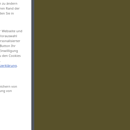
en zu ändern
eren Rand der
den Sie in
er Webseite und
 Vorauswahl
sonalisierter
Button Ihr
Einwilligung
zu den Cookies
.
zerklärung
.
eichern von
sung von