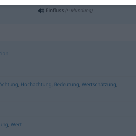
Einfluss
(≈ Mündung)
tion
Achtung
,
Hochachtung
,
Bedeutung
,
Wertschätzung
,
tung
,
Wert