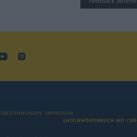
Feedback absend
ook
YouTube
Instagram
TZBESTIMMUNGEN
IMPRESSUM
LATEINWÖRTERBUCH MIT COD