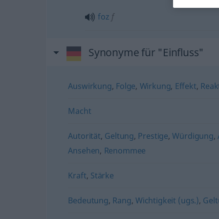
foz
f
Synonyme für "Einfluss"
Auswirkung
,
Folge
,
Wirkung
,
Effekt
,
Reak
Macht
Autorität
,
Geltung
,
Prestige
,
Würdigung
,
Ansehen
,
Renommee
Kraft
,
Stärke
Bedeutung
,
Rang
,
Wichtigkeit (ugs.)
,
Gel