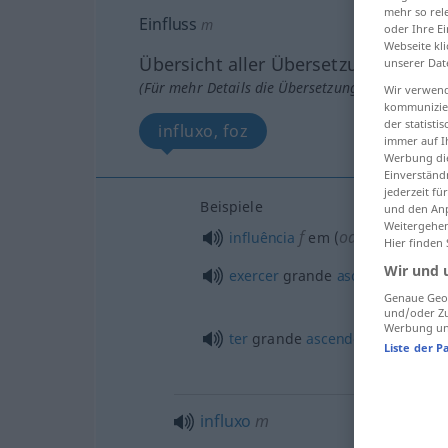
mehr so rel
Einfluss
m
oder Ihre E
Webseite kli
Übersicht aller Übersetzungen
unserer Dat
(Für mehr Details die Übersetzung anklicken/an
Wir verwend
kommunizier
der statist
influxo, foz
immer auf I
Werbung die
Einverständ
jederzeit f
Beispiele
und den Anp
Weitergehen
f
od
influência
em (
sobre)
Hier finden
Wir und 
exercer
grande
ascendente
em
Genaue Geol
und/oder Zu
Werbung und
ter
grande
ascendência
sobre
B
Liste der P
influxo
m