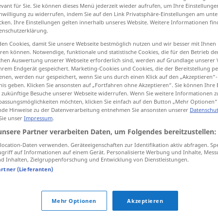
evant für Sie. Sie können dieses Menü jederzeit wieder aufrufen, um Ihre Einstellung
inwilligung zu widerrufen, indem Sie auf den Link Privatsphäre-Einstellungen am unt
cken. Ihre Einstellungen gelten innerhalb unseres Website. Weitere Informationen fin
enschutzerklärung.
tippen)
en Cookies, damit Sie unsere Webseite bestmöglich nutzen und wir besser mit Ihnen
en können. Notwendige, funktionale und statistische Cookies, die für den Betrieb d
ischen Auswertung unserer Webseite erforderlich sind, werden auf Grundlage unserer
hrem Endgerät gespeichert. Marketing-Cookies und Cookies, die der Bereitstellung per
nen, werden nur gespeichert, wenn Sie uns durch einen Klick auf den „Akzeptieren“-
nis geben. Klicken Sie ansonsten auf „Fortfahren ohne Akzeptieren“. Sie können Ihre 
ür zukünftige Besuche unserer Webseite widerrufen. Wenn Sie weitere Informationen 
assungsmöglichkeiten möchten, klicken Sie einfach auf den Button „Mehr Optionen“
de Hinweise zu der Datenverarbeitung entnehmen Sie ansonsten unserer
Datenschut
(≈ Wirkung)
Einfluss auf
(
AKK
)
 Sie unser
Impressum
.
unsere Partner verarbeiten Daten, um Folgendes bereitzustellen:
großen Einfluss
haben
auf
(
AKK
)
ocation-Daten verwenden. Geräteeigenschaften zur Identifikation aktiv abfragen. Sp
stärker
griff auf Informationen auf einem Gerät. Personalisierte Werbung und Inhalte, Mes
 Inhalten, Zielgruppenforschung und Entwicklung von Dienstleistungen.
großen Einfluss
haben
auf
RAS
(
AKK
)
artner (Lieferanten)
stärker
Mehr Optionen
Akzeptieren
Einfluss
v. Wasser
etc