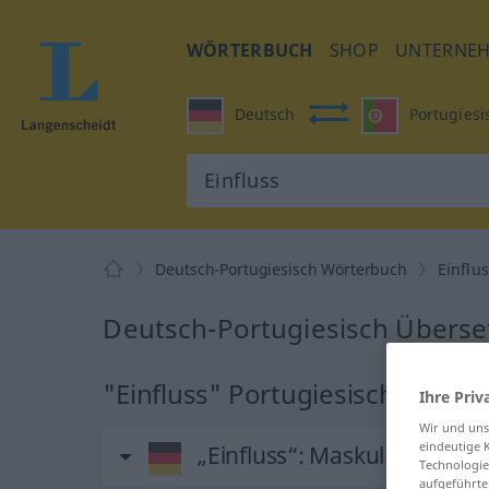
WÖRTERBUCH
SHOP
UNTERNE
Deutsch
Portugiesi
Deutsch-Portugiesisch Wörterbuch
Einflu
Deutsch-Portugiesisch Überset
"Einfluss" Portugiesisch Übers
Ihre Priv
Wir und un
eindeutige 
„Einfluss“
: Maskulinum
Technologie
aufgeführte