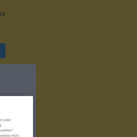
DE
en oder
g-
ustellen“
rweise nicht