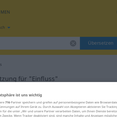
HMEN
sch
Übersetzen
ss
zung für "Einfluss"
etzung
atsphäre ist uns wichtig
sere
716
-Partner speichern und greifen auf personenbezogene Daten wie Browserdat
Kennungen auf Ihrem Gerät zu. Durch Auswahl von Akzeptieren aktivieren Sie Trackin
n für die unter „Wir und unsere Partner verarbeiten Daten, um Ihnen Dienste bereitz
n Zwecke. Wenn Tracker deaktiviert sind, sind manche Inhalte und Anzeigen mögliche