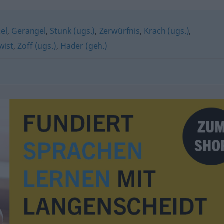
el
,
Gerangel
,
Stunk (ugs.)
,
Zerwürfnis
,
Krach (ugs.)
,
wist
,
Zoff (ugs.)
,
Hader (geh.)