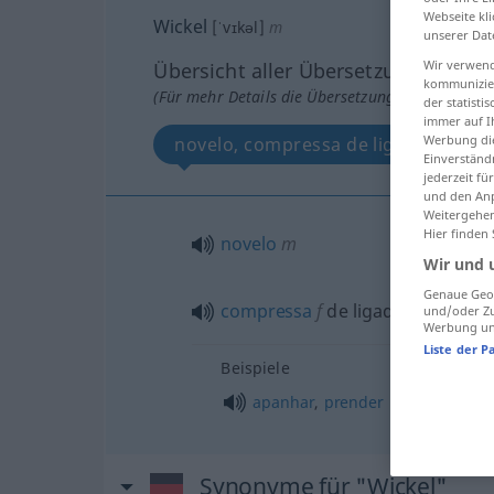
Webseite kli
Wickel
[ˈvɪkəl]
m
unserer Dat
Wir verwend
Übersicht aller Übersetzungen
kommunizier
(Für mehr Details die Übersetzung anklicken/an
der statist
immer auf I
Werbung die
novelo, compressa de ligaduras
Einverständ
jederzeit f
und den Anp
Weitergehen
Hier finden
novelo
m
Wir und 
Genaue Geol
compressa
f
de ligaduras
und/oder Zu
Werbung und
Liste der P
Beispiele
apanhar
,
prender
Synonyme für "Wickel"