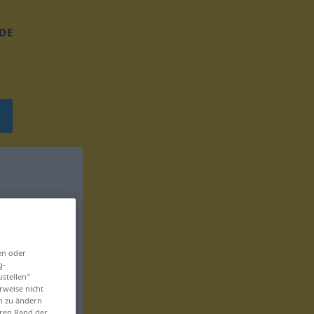
DE
en oder
g-
ustellen“
rweise nicht
en zu ändern
eren Rand der