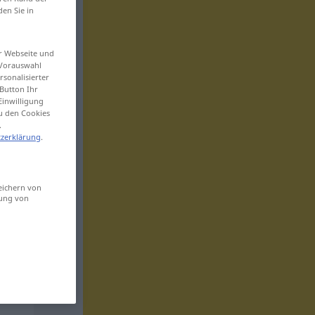
den Sie in
er Webseite und
 Vorauswahl
sonalisierter
Button Ihr
Einwilligung
zu den Cookies
.
zerklärung
.
eichern von
sung von