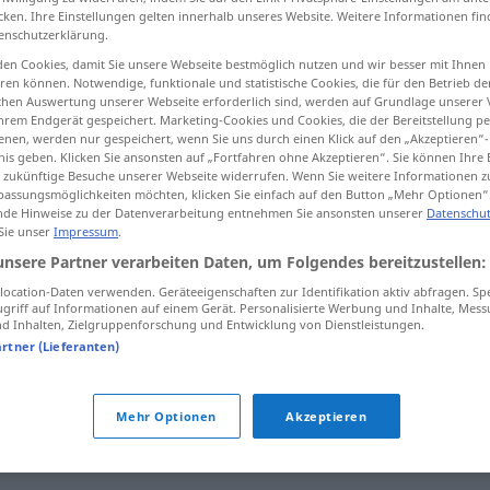
cken. Ihre Einstellungen gelten innerhalb unseres Website. Weitere Informationen fin
enschutzerklärung.
en Cookies, damit Sie unsere Webseite bestmöglich nutzen und wir besser mit Ihnen
en können. Notwendige, funktionale und statistische Cookies, die für den Betrieb d
tippen)
ischen Auswertung unserer Webseite erforderlich sind, werden auf Grundlage unserer
hrem Endgerät gespeichert. Marketing-Cookies und Cookies, die der Bereitstellung per
nen, werden nur gespeichert, wenn Sie uns durch einen Klick auf den „Akzeptieren“-
nis geben. Klicken Sie ansonsten auf „Fortfahren ohne Akzeptieren“. Sie können Ihre 
ür zukünftige Besuche unserer Webseite widerrufen. Wenn Sie weitere Informationen 
assungsmöglichkeiten möchten, klicken Sie einfach auf den Button „Mehr Optionen“
de Hinweise zu der Datenverarbeitung entnehmen Sie ansonsten unserer
Datenschut
 Sie unser
Impressum
.
Wickel
unsere Partner verarbeiten Daten, um Folgendes bereitzustellen:
ocation-Daten verwenden. Geräteeigenschaften zur Identifikation aktiv abfragen. Sp
Wickel
griff auf Informationen auf einem Gerät. Personalisierte Werbung und Inhalte, Mes
MED
 Inhalten, Zielgruppenforschung und Entwicklung von Dienstleistungen.
artner (Lieferanten)
beim
Wickel
kriegen
UMG
Mehr Optionen
Akzeptieren