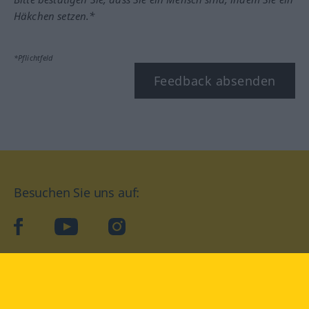
Häkchen setzen.*
*Pflichtfeld
Feedback absenden
Besuchen Sie uns auf:
facebook
YouTube
Instagram
Langenscheidt