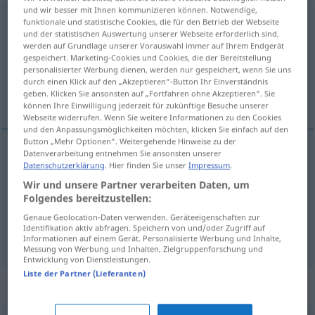
und wir besser mit Ihnen kommunizieren können. Notwendige,
Streitigkeit
f
funktionale und statistische Cookies, die für den Betrieb der Webseite
und der statistischen Auswertung unserer Webseite erforderlich sind,
werden auf Grundlage unserer Vorauswahl immer auf Ihrem Endgerät
Übersicht aller Übersetzungen
gespeichert. Marketing-Cookies und Cookies, die der Bereitstellung
(Für mehr Details die Übersetzung anklicken/antippen)
personalisierter Werbung dienen, werden nur gespeichert, wenn Sie uns
durch einen Klick auf den „Akzeptieren“-Button Ihr Einverständnis
geben. Klicken Sie ansonsten auf „Fortfahren ohne Akzeptieren“. Sie
desavença, contenda, quizília
können Ihre Einwilligung jederzeit für zukünftige Besuche unserer
Webseite widerrufen. Wenn Sie weitere Informationen zu den Cookies
und den Anpassungsmöglichkeiten möchten, klicken Sie einfach auf den
Button „Mehr Optionen“. Weitergehende Hinweise zu der
Datenverarbeitung entnehmen Sie ansonsten unserer
Datenschutzerklärung
. Hier finden Sie unser
Impressum
.
desavença
f
Streitigkeit
Wir und unsere Partner verarbeiten Daten, um
Folgendes bereitzustellen:
contenda
f
Streitigkeit
Genaue Geolocation-Daten verwenden. Geräteeigenschaften zur
Identifikation aktiv abfragen. Speichern von und/oder Zugriff auf
quizília
f
Streitigkeit
Informationen auf einem Gerät. Personalisierte Werbung und Inhalte,
Messung von Werbung und Inhalten, Zielgruppenforschung und
Entwicklung von Dienstleistungen.
Liste der Partner (Lieferanten)
Synonyme für "Streitigkeit"