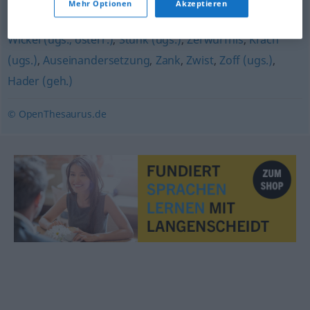
Mehr Optionen
Akzeptieren
Streit (Hauptform)
,
Scharmützel
,
Geplänkel
,
Gerangel
,
Wickel (ugs., österr.)
,
Stunk (ugs.)
,
Zerwürfnis
,
Krach
(ugs.)
,
Auseinandersetzung
,
Zank
,
Zwist
,
Zoff (ugs.)
,
Hader (geh.)
© OpenThesaurus.de