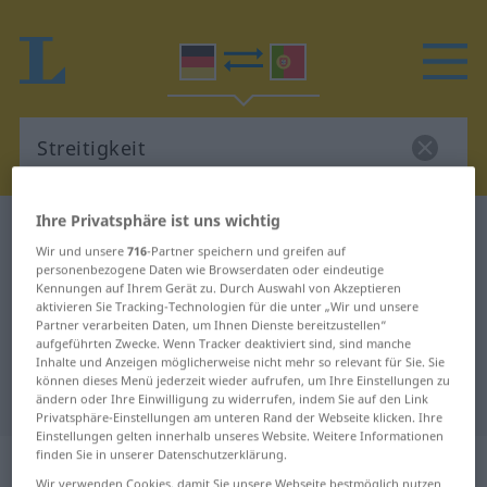
Ihre Privatsphäre ist uns wichtig
Deutsch-Portugiesisch Wörterbuch
Streitigkeit
Wir und unsere
716
-Partner speichern und greifen auf
Deutsch-Portugiesisch
personenbezogene Daten wie Browserdaten oder eindeutige
Kennungen auf Ihrem Gerät zu. Durch Auswahl von Akzeptieren
Übersetzung für "Streitigkeit"
aktivieren Sie Tracking-Technologien für die unter „Wir und unsere
Partner verarbeiten Daten, um Ihnen Dienste bereitzustellen“
aufgeführten Zwecke. Wenn Tracker deaktiviert sind, sind manche
"Streitigkeit" Portugiesisch
Inhalte und Anzeigen möglicherweise nicht mehr so relevant für Sie. Sie
können dieses Menü jederzeit wieder aufrufen, um Ihre Einstellungen zu
Übersetzung
ändern oder Ihre Einwilligung zu widerrufen, indem Sie auf den Link
Privatsphäre-Einstellungen am unteren Rand der Webseite klicken. Ihre
Einstellungen gelten innerhalb unseres Website. Weitere Informationen
finden Sie in unserer Datenschutzerklärung.
„Streitigkeit“
: Femininum
Wir verwenden Cookies, damit Sie unsere Webseite bestmöglich nutzen