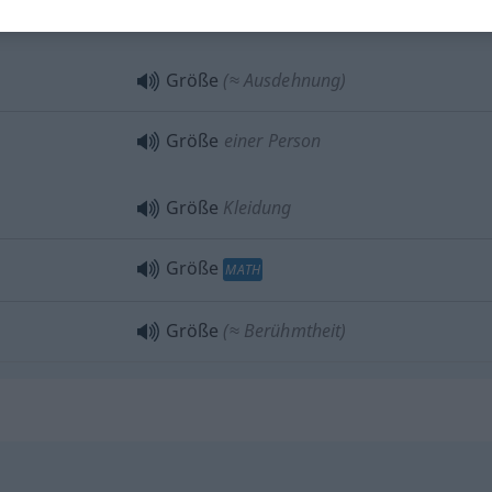
Größe
Größe
(≈ Ausdehnung)
Größe
einer Person
Größe
Kleidung
Größe
MATH
Größe
(≈ Berühmtheit)