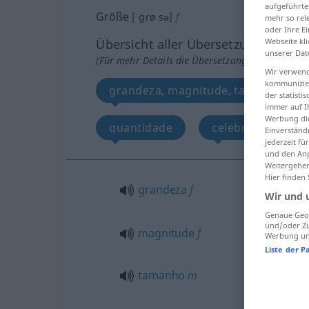
aufgeführte
Größe
[ˈgrøːsə]
f
mehr so rel
oder Ihre E
Webseite kli
Übersicht aller Übersetzungen
unserer Dat
(Für mehr Details die Übersetzung anklicken/an
Wir verwend
kommunizier
grandeza, magnitude, tamanho, di
der statist
immer auf I
Werbung die
quantidade
celebridade
Einverständ
jederzeit f
und den Anp
Weitergehen
Hier finden
grandeza
f
Wir und 
Genaue Geol
und/oder Zu
magnitude
f
Werbung und
Liste der P
tamanho
m