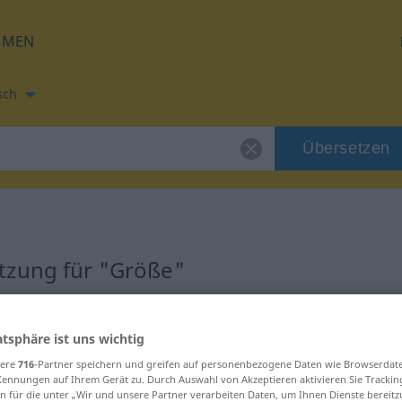
HMEN
sch
Übersetzen
tzung für "Größe"
tzung
atsphäre ist uns wichtig
sere
716
-Partner speichern und greifen auf personenbezogene Daten wie Browserdat
Kennungen auf Ihrem Gerät zu. Durch Auswahl von Akzeptieren aktivieren Sie Trackin
n für die unter „Wir und unsere Partner verarbeiten Daten, um Ihnen Dienste bereitz