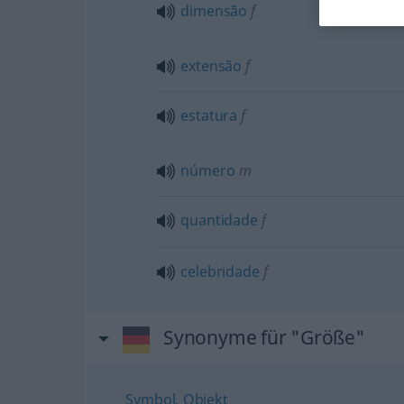
dimensão
f
extensão
f
estatura
f
número
m
quantidade
f
celebridade
f
Synonyme für "Größe"
Symbol
,
Objekt