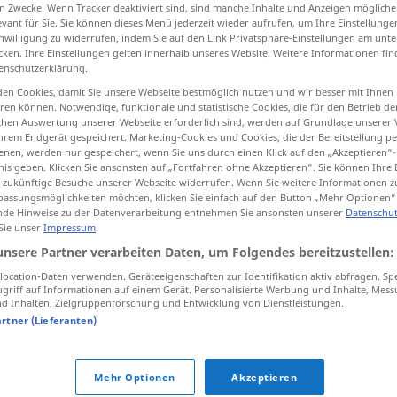
n Zwecke. Wenn Tracker deaktiviert sind, sind manche Inhalte und Anzeigen mögliche
evant für Sie. Sie können dieses Menü jederzeit wieder aufrufen, um Ihre Einstellung
inwilligung zu widerrufen, indem Sie auf den Link Privatsphäre-Einstellungen am unt
cken. Ihre Einstellungen gelten innerhalb unseres Website. Weitere Informationen fin
enschutzerklärung.
tippen)
en Cookies, damit Sie unsere Webseite bestmöglich nutzen und wir besser mit Ihnen
en können. Notwendige, funktionale und statistische Cookies, die für den Betrieb d
mensão, extensão
estatura, número
ischen Auswertung unserer Webseite erforderlich sind, werden auf Grundlage unserer
hrem Endgerät gespeichert. Marketing-Cookies und Cookies, die der Bereitstellung per
nen, werden nur gespeichert, wenn Sie uns durch einen Klick auf den „Akzeptieren“-
nis geben. Klicken Sie ansonsten auf „Fortfahren ohne Akzeptieren“. Sie können Ihre 
ür zukünftige Besuche unserer Webseite widerrufen. Wenn Sie weitere Informationen 
assungsmöglichkeiten möchten, klicken Sie einfach auf den Button „Mehr Optionen“
de Hinweise zu der Datenverarbeitung entnehmen Sie ansonsten unserer
Datenschut
 Sie unser
Impressum
.
Größe
a.
FIG
unsere Partner verarbeiten Daten, um Folgendes bereitzustellen:
ocation-Daten verwenden. Geräteeigenschaften zur Identifikation aktiv abfragen. Sp
griff auf Informationen auf einem Gerät. Personalisierte Werbung und Inhalte, Mes
Größe
(≈ Großartigkeit)
 Inhalten, Zielgruppenforschung und Entwicklung von Dienstleistungen.
artner (Lieferanten)
Größe
(≈ Umfang)
Mehr Optionen
Akzeptieren