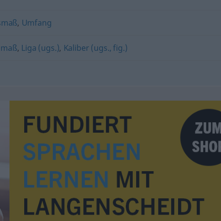
smaß
,
Umfang
smaß
,
Liga (ugs.)
,
Kaliber (ugs., fig.)