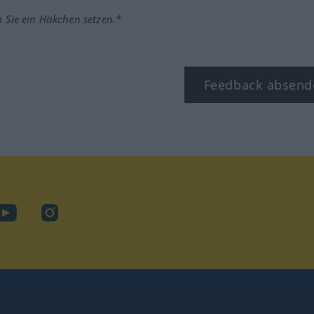
m Sie ein Häkchen setzen.*
Feedback absend
ook
YouTube
Instagram