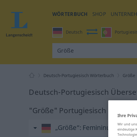
WÖRTERBUCH
SHOP
UNTERNE
Deutsch
Portugiesi
Deutsch-Portugiesisch Wörterbuch
Größe
Deutsch-Portugiesisch Überse
"Größe" Portugiesisch Überse
Ihre Priv
Wir und un
„Größe“
: Femininum
eindeutige 
Technologie