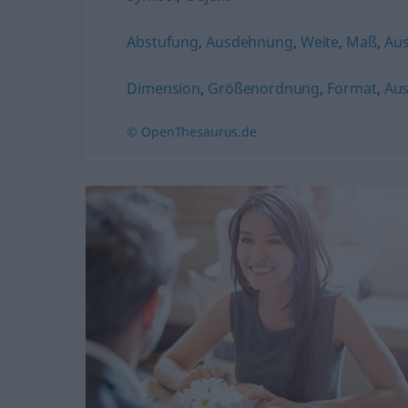
Abstufung
,
Ausdehnung
,
Weite
,
Maß
,
Au
Dimension
,
Größenordnung
,
Format
,
Au
© OpenThesaurus.de