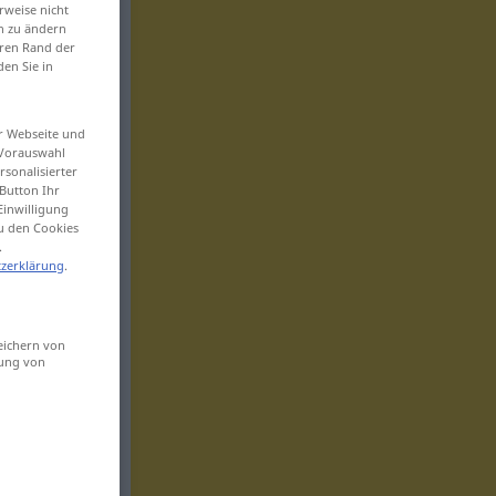
rweise nicht
en zu ändern
eren Rand der
den Sie in
er Webseite und
 Vorauswahl
sonalisierter
Button Ihr
Einwilligung
zu den Cookies
.
zerklärung
.
eichern von
sung von