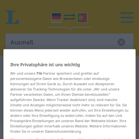
Ihre Privatsphäre ist uns wichtig
Deutsch-Portugiesisch Wörterbuch
Ausmaß
Wir und unsere
716
-Partner speichern und greifen auf
Deutsch-Portugiesisch
personenbezogene Daten wie Browserdaten oder eindeutige
Übersetzung für "Ausmaß"
Kennungen auf Ihrem Gerät zu. Durch Auswahl von Akzeptieren
aktivieren Sie Tracking-Technologien für die unter „Wir und unsere
Partner verarbeiten Daten, um Ihnen Dienste bereitzustellen“
aufgeführten Zwecke. Wenn Tracker deaktiviert sind, sind manche
"Ausmaß" Portugiesisch
Inhalte und Anzeigen möglicherweise nicht mehr so relevant für Sie. Sie
können dieses Menü jederzeit wieder aufrufen, um Ihre Einstellungen zu
Übersetzung
ändern oder Ihre Einwilligung zu widerrufen, indem Sie auf den Link
Privatsphäre-Einstellungen am unteren Rand der Webseite klicken. Ihre
Einstellungen gelten innerhalb unseres Website. Weitere Informationen
„Ausmaß“
: Neutrum
finden Sie in unserer Datenschutzerklärung.