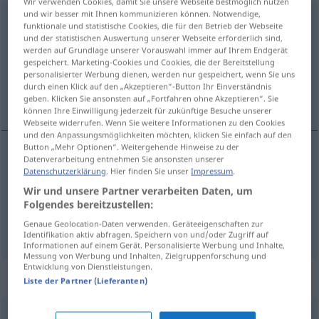
Wir verwenden Cookies, damit Sie unsere Webseite bestmöglich nutzen
und wir besser mit Ihnen kommunizieren können. Notwendige,
Ausmaß
n
<
-es
;
-e
>
funktionale und statistische Cookies, die für den Betrieb der Webseite
und der statistischen Auswertung unserer Webseite erforderlich sind,
Übersicht aller Übersetzungen
werden auf Grundlage unserer Vorauswahl immer auf Ihrem Endgerät
gespeichert. Marketing-Cookies und Cookies, die der Bereitstellung
(Für mehr Details die Übersetzung anklicken/antippen)
personalisierter Werbung dienen, werden nur gespeichert, wenn Sie uns
durch einen Klick auf den „Akzeptieren“-Button Ihr Einverständnis
extensão, tamanho
geben. Klicken Sie ansonsten auf „Fortfahren ohne Akzeptieren“. Sie
können Ihre Einwilligung jederzeit für zukünftige Besuche unserer
Webseite widerrufen. Wenn Sie weitere Informationen zu den Cookies
und den Anpassungsmöglichkeiten möchten, klicken Sie einfach auf den
Button „Mehr Optionen“. Weitergehende Hinweise zu der
Datenverarbeitung entnehmen Sie ansonsten unserer
extensão
f
Ausmaß
Datenschutzerklärung
. Hier finden Sie unser
Impressum
.
Wir und unsere Partner verarbeiten Daten, um
tamanho
m
Ausmaß
(≈ Format)
Folgendes bereitzustellen:
Genaue Geolocation-Daten verwenden. Geräteeigenschaften zur
Identifikation aktiv abfragen. Speichern von und/oder Zugriff auf
Informationen auf einem Gerät. Personalisierte Werbung und Inhalte,
Messung von Werbung und Inhalten, Zielgruppenforschung und
Entwicklung von Dienstleistungen.
Synonyme für "Ausmaß"
Liste der Partner (Lieferanten)