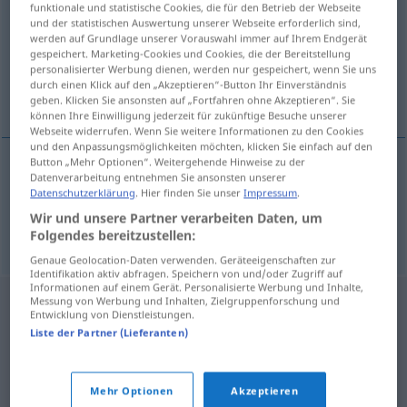
funktionale und statistische Cookies, die für den Betrieb der Webseite
und der statistischen Auswertung unserer Webseite erforderlich sind,
Übersicht aller Übersetzungen
werden auf Grundlage unserer Vorauswahl immer auf Ihrem Endgerät
gespeichert. Marketing-Cookies und Cookies, die der Bereitstellung
(Für mehr Details die Übersetzung anklicken/antippen)
personalisierter Werbung dienen, werden nur gespeichert, wenn Sie uns
durch einen Klick auf den „Akzeptieren“-Button Ihr Einverständnis
Größenordnung, Stärke
geben. Klicken Sie ansonsten auf „Fortfahren ohne Akzeptieren“. Sie
können Ihre Einwilligung jederzeit für zukünftige Besuche unserer
Webseite widerrufen. Wenn Sie weitere Informationen zu den Cookies
und den Anpassungsmöglichkeiten möchten, klicken Sie einfach auf den
Button „Mehr Optionen“. Weitergehende Hinweise zu der
Datenverarbeitung entnehmen Sie ansonsten unserer
Größe(nordnung)
f
magnitude
Datenschutzerklärung
. Hier finden Sie unser
Impressum
.
Wir und unsere Partner verarbeiten Daten, um
Stärke
f
magnitude
sismo
Folgendes bereitzustellen:
Genaue Geolocation-Daten verwenden. Geräteeigenschaften zur
Identifikation aktiv abfragen. Speichern von und/oder Zugriff auf
Informationen auf einem Gerät. Personalisierte Werbung und Inhalte,
Messung von Werbung und Inhalten, Zielgruppenforschung und
Entwicklung von Dienstleistungen.
Liste der Partner (Lieferanten)
Mehr Optionen
Akzeptieren