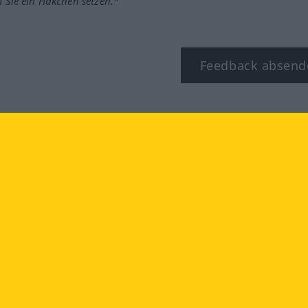
m Sie ein Häkchen setzen.*
Feedback absend
ook
YouTube
Instagram