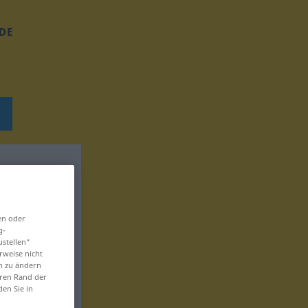
DE
en oder
g-
ustellen“
rweise nicht
en zu ändern
eren Rand der
den Sie in