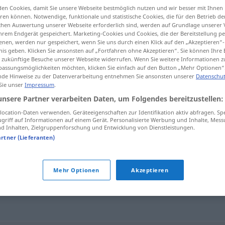
en Cookies, damit Sie unsere Webseite bestmöglich nutzen und wir besser mit Ihnen
en können. Notwendige, funktionale und statistische Cookies, die für den Betrieb d
ischen Auswertung unserer Webseite erforderlich sind, werden auf Grundlage unserer
hrem Endgerät gespeichert. Marketing-Cookies und Cookies, die der Bereitstellung per
nen, werden nur gespeichert, wenn Sie uns durch einen Klick auf den „Akzeptieren“-
tippen)
nis geben. Klicken Sie ansonsten auf „Fortfahren ohne Akzeptieren“. Sie können Ihre 
ür zukünftige Besuche unserer Webseite widerrufen. Wenn Sie weitere Informationen 
assungsmöglichkeiten möchten, klicken Sie einfach auf den Button „Mehr Optionen“
de Hinweise zu der Datenverarbeitung entnehmen Sie ansonsten unserer
Datenschut
 Sie unser
Impressum
.
unsere Partner verarbeiten Daten, um Folgendes bereitzustellen:
celebridade
ocation-Daten verwenden. Geräteeigenschaften zur Identifikation aktiv abfragen. Sp
griff auf Informationen auf einem Gerät. Personalisierte Werbung und Inhalte, Mes
 Inhalten, Zielgruppenforschung und Entwicklung von Dienstleistungen.
artner (Lieferanten)
"
Mehr Optionen
Akzeptieren