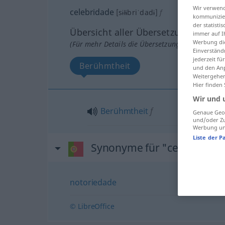
Wir verwend
celebridade
[sɨłɨbriˈdadɨ]
f
kommunizier
der statist
Übersicht aller Übersetzungen
immer auf I
Werbung die
(Für mehr Details die Übersetzung anklicken/an
Einverständ
jederzeit f
Berühmtheit
und den Anp
Weitergehen
Hier finden
Wir und 
Berühmtheit
f
Genaue Geol
und/oder Zu
Werbung und
Liste der P
Synonyme für "celebridade
notoriedade
© LibreOffice