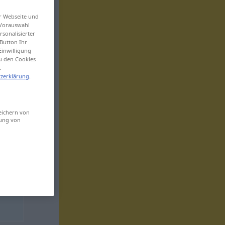
er Webseite und
 Vorauswahl
sonalisierter
Button Ihr
Einwilligung
zu den Cookies
.
zerklärung
.
eichern von
sung von