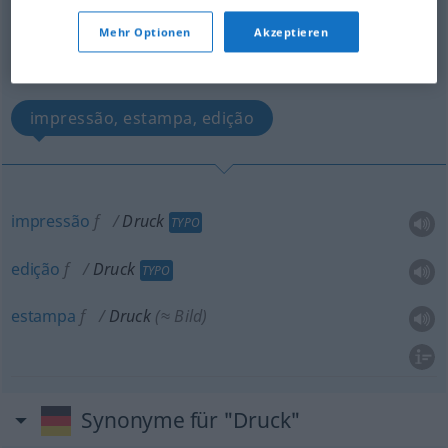
Druck
[drʊk]
m
<
-(e)s
;
-e
>
Mehr Optionen
Akzeptieren
Übersicht aller Übersetzungen
(Für mehr Details die Übersetzung anklicken/antippen)
impressão, estampa, edição
impressão
f
Druck
TYPO
edição
f
Druck
TYPO
estampa
f
Druck
(≈ Bild)
Synonyme für "Druck"