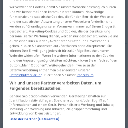
Wir verwenden Cookies, damit Sie unsere Webseite bestmöglich nutzen
Übersicht aller Übersetzungen
und wir besser mit Ihnen kommunizieren können. Notwendige,
funktionale und statistische Cookies, die für den Betrieb der Webseite
(Für mehr Details die Übersetzung anklicken/antippen)
und der statistischen Auswertung unserer Webseite erforderlich sind,
werden auf Grundlage unserer Vorauswahl immer auf Ihrem Endgerät
pressão, peso, opressão
gespeichert. Marketing-Cookies und Cookies, die der Bereitstellung
personalisierter Werbung dienen, werden nur gespeichert, wenn Sie uns
durch einen Klick auf den „Akzeptieren“-Button Ihr Einverständnis
geben. Klicken Sie ansonsten auf „Fortfahren ohne Akzeptieren“. Sie
können Ihre Einwilligung jederzeit für zukünftige Besuche unserer
Webseite widerrufen. Wenn Sie weitere Informationen zu den Cookies
pressão
f
Druck
a.
FIG
und den Anpassungsmöglichkeiten möchten, klicken Sie einfach auf den
Button „Mehr Optionen“. Weitergehende Hinweise zu der
Datenverarbeitung entnehmen Sie ansonsten unserer
peso
m
Druck
(≈ Last)
Datenschutzerklärung
. Hier finden Sie unser
Impressum
.
Wir und unsere Partner verarbeiten Daten, um
opressão
f
Druck
(≈
u.
Bedrückung)
MED
Folgendes bereitzustellen:
Genaue Geolocation-Daten verwenden. Geräteeigenschaften zur
Identifikation aktiv abfragen. Speichern von und/oder Zugriff auf
Informationen auf einem Gerät. Personalisierte Werbung und Inhalte,
Messung von Werbung und Inhalten, Zielgruppenforschung und
Entwicklung von Dienstleistungen.
„Druck“
: Maskulinum
Liste der Partner (Lieferanten)