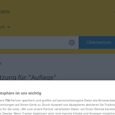
HMEN
sch
Übersetzen
e
tzung für "Auflage"
etzung
atsphäre ist uns wichtig
sere
716
-Partner speichern und greifen auf personenbezogene Daten wie Browserdat
Kennungen auf Ihrem Gerät zu. Durch Auswahl von Akzeptieren aktivieren Sie Trackin
n für die unter „Wir und unsere Partner verarbeiten Daten, um Ihnen Dienste bereitz
n Zwecke. Wenn Tracker deaktiviert sind, sind manche Inhalte und Anzeigen mögliche