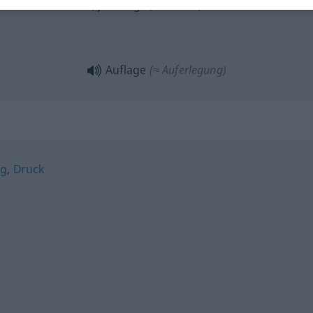
Auflage
(≈ Gebühr)
Auflage
(≈ Auferlegung)
ng
,
Druck