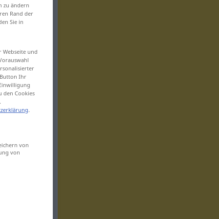
en zu ändern
eren Rand der
den Sie in
er Webseite und
 Vorauswahl
sonalisierter
Button Ihr
Einwilligung
zu den Cookies
.
zerklärung
.
eichern von
sung von