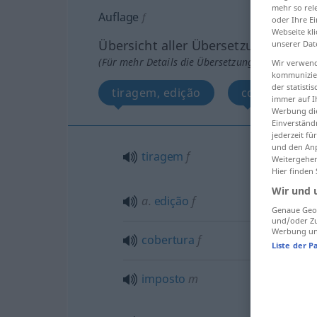
mehr so rel
Auflage
f
oder Ihre E
Webseite kli
Übersicht aller Übersetzungen
unserer Dat
(Für mehr Details die Übersetzung anklicken/an
Wir verwend
kommunizier
der statist
tiragem, edição
cobertura
immer auf I
Werbung die
Einverständ
jederzeit f
und den Anp
tiragem
f
Weitergehen
Hier finden
Wir und 
a.
edição
f
Genaue Geol
und/oder Zu
Werbung und
cobertura
f
Liste der P
imposto
m