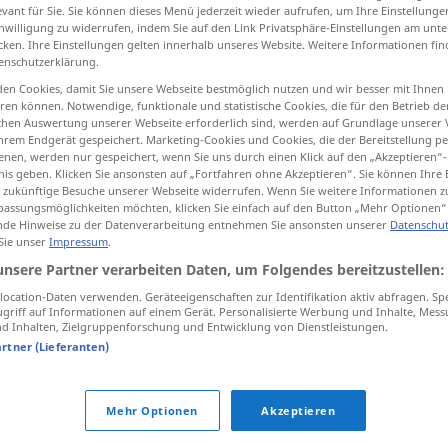
evant für Sie. Sie können dieses Menü jederzeit wieder aufrufen, um Ihre Einstellung
inwilligung zu widerrufen, indem Sie auf den Link Privatsphäre-Einstellungen am unt
cken. Ihre Einstellungen gelten innerhalb unseres Website. Weitere Informationen fin
enschutzerklärung.
tippen)
en Cookies, damit Sie unsere Webseite bestmöglich nutzen und wir besser mit Ihnen
en können. Notwendige, funktionale und statistische Cookies, die für den Betrieb d
ischen Auswertung unserer Webseite erforderlich sind, werden auf Grundlage unserer
imposto, taxa, imposição, direito
hrem Endgerät gespeichert. Marketing-Cookies und Cookies, die der Bereitstellung per
nen, werden nur gespeichert, wenn Sie uns durch einen Klick auf den „Akzeptieren“-
nis geben. Klicken Sie ansonsten auf „Fortfahren ohne Akzeptieren“. Sie können Ihre 
ür zukünftige Besuche unserer Webseite widerrufen. Wenn Sie weitere Informationen 
assungsmöglichkeiten möchten, klicken Sie einfach auf den Button „Mehr Optionen“
Auflage
TYPO
de Hinweise zu der Datenverarbeitung entnehmen Sie ansonsten unserer
Datenschut
 Sie unser
Impressum
.
unsere Partner verarbeiten Daten, um Folgendes bereitzustellen:
Auflage
ocation-Daten verwenden. Geräteeigenschaften zur Identifikation aktiv abfragen. Sp
griff auf Informationen auf einem Gerät. Personalisierte Werbung und Inhalte, Mes
 Inhalten, Zielgruppenforschung und Entwicklung von Dienstleistungen.
Auflage
auf Möbeln
etc
artner (Lieferanten)
Auflage
(≈ Steuer)
Mehr Optionen
Akzeptieren