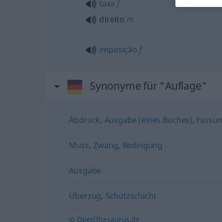
taxa
f
direito
m
imposição
f
Synonyme für "Auflage"
Abdruck
,
Ausgabe (eines Buches)
,
Fassu
Muss
,
Zwang
,
Bedingung
Ausgabe
Überzug
,
Schutzschicht
© OpenThesaurus.de