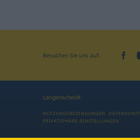
Besuchen Sie uns auf:
faceb
Langenscheidt
NUTZUNGSBEDINGUNGEN
DATENSCHU
PRIVATSPHÄRE-EINSTELLUNGEN
Copyright © 2026 PONS Langenscheidt GmbH,