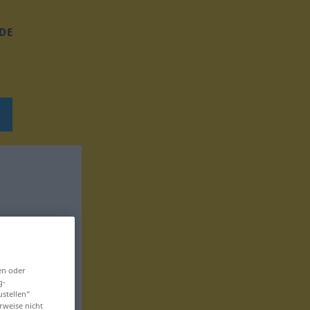
DE
en oder
g-
ustellen“
rweise nicht