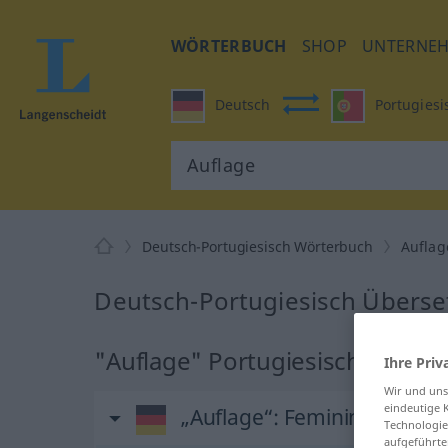
WÖRTERBUCH
SHOP
UNTERNE
Deutsch
Portugiesi
Deutsch-Portugiesisch Wörterbuch
Auflag
Deutsch-Portugiesisch Überse
"Auflage" Portugiesisch Übers
Ihre Priv
Wir und un
eindeutige 
„Auflage“
: Femininum
Technologie
aufgeführte