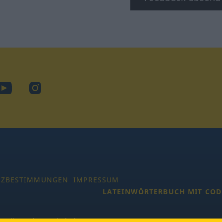
ook
YouTube
Instagram
TZBESTIMMUNGEN
IMPRESSUM
LATEINWÖRTERBUCH MIT COD
 Alle Rechte vorbehalten.