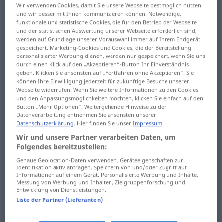
Wir verwenden Cookies, damit Sie unsere Webseite bestmöglich nutzen
Abdruck
und wir besser mit Ihnen kommunizieren können. Notwendige,
m
<
-(e)s
;
Abdrücke
>
funktionale und statistische Cookies, die für den Betrieb der Webseite
und der statistischen Auswertung unserer Webseite erforderlich sind,
Übersicht aller Übersetzungen
werden auf Grundlage unserer Vorauswahl immer auf Ihrem Endgerät
(Für mehr Details die Übersetzung anklicken/antippen)
gespeichert. Marketing-Cookies und Cookies, die der Bereitstellung
personalisierter Werbung dienen, werden nur gespeichert, wenn Sie uns
durch einen Klick auf den „Akzeptieren“-Button Ihr Einverständnis
impressão, molde, cópia, reimpressão, prova,
geben. Klicken Sie ansonsten auf „Fortfahren ohne Akzeptieren“. Sie
reprodução
können Ihre Einwilligung jederzeit für zukünftige Besuche unserer
Webseite widerrufen. Wenn Sie weitere Informationen zu den Cookies
und den Anpassungsmöglichkeiten möchten, klicken Sie einfach auf den
Button „Mehr Optionen“. Weitergehende Hinweise zu der
Datenverarbeitung entnehmen Sie ansonsten unserer
Datenschutzerklärung
. Hier finden Sie unser
Impressum
.
impressão
f
Abdruck
Wir und unsere Partner verarbeiten Daten, um
Folgendes bereitzustellen:
molde
m
Abdruck
(≈ Abguss)
Genaue Geolocation-Daten verwenden. Geräteeigenschaften zur
Identifikation aktiv abfragen. Speichern von und/oder Zugriff auf
Informationen auf einem Gerät. Personalisierte Werbung und Inhalte,
cópia
f
Abdruck
(≈ Abzug)
Messung von Werbung und Inhalten, Zielgruppenforschung und
Entwicklung von Dienstleistungen.
reimpressão
f
Abdruck
(≈ Nachdruck)
Liste der Partner (Lieferanten)