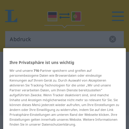
Deutsch-Portugiesisch Wörterbuch
Abdruck
Ihre Privatsphäre ist uns wichtig
Deutsch-Portugiesisch
Wir und unsere
716
-Partner speichern und greifen auf
personenbezogene Daten wie Browserdaten oder eindeutige
Übersetzung für "Abdruck"
Kennungen auf Ihrem Gerät zu. Durch Auswahl von Akzeptieren
aktivieren Sie Tracking-Technologien für die unter „Wir und unsere
Partner verarbeiten Daten, um Ihnen Dienste bereitzustellen“
aufgeführten Zwecke. Wenn Tracker deaktiviert sind, sind manche
"Abdruck" Portugiesisch
Inhalte und Anzeigen möglicherweise nicht mehr so relevant für Sie. Sie
Übersetzung
können dieses Menü jederzeit wieder aufrufen, um Ihre Einstellungen zu
ändern oder Ihre Einwilligung zu widerrufen, indem Sie auf den Link
Privatsphäre-Einstellungen am unteren Rand der Webseite klicken. Ihre
Einstellungen gelten innerhalb unseres Website. Weitere Informationen
„Abdruck“
: Maskulinum
finden Sie in unserer Datenschutzerklärung.