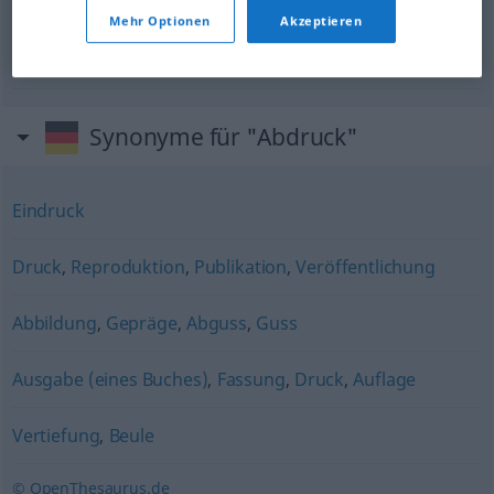
reprodução
f
Abdruck
(≈ Nachdruck)
Mehr Optionen
Akzeptieren
prova
f
Abdruck
(≈ Probeabdruck)
Synonyme für "Abdruck"
Eindruck
Druck
,
Reproduktion
,
Publikation
,
Veröffentlichung
Abbildung
,
Gepräge
,
Abguss
,
Guss
Ausgabe (eines Buches)
,
Fassung
,
Druck
,
Auflage
Vertiefung
,
Beule
© OpenThesaurus.de