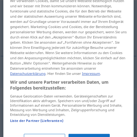
Wir verwenden Cookies, damit Sie unsere Webseite bestmöglich nutzen
und wir besser mit Ihnen kommunizieren können. Notwendige,
Denkweise
f
funktionale und statistische Cookies, die für den Betrieb der Webseite
und der statistischen Auswertung unserer Webseite erforderlich sind,
Übersicht aller Übersetzungen
werden auf Grundlage unserer Vorauswahl immer auf Ihrem Endgerät
gespeichert. Marketing-Cookies und Cookies, die der Bereitstellung
(Für mehr Details die Übersetzung anklicken/antippen)
personalisierter Werbung dienen, werden nur gespeichert, wenn Sie uns
durch einen Klick auf den „Akzeptieren“-Button Ihr Einverständnis
modo de pensar
geben. Klicken Sie ansonsten auf „Fortfahren ohne Akzeptieren“. Sie
können Ihre Einwilligung jederzeit für zukünftige Besuche unserer
Webseite widerrufen. Wenn Sie weitere Informationen zu den Cookies
und den Anpassungsmöglichkeiten möchten, klicken Sie einfach auf den
Button „Mehr Optionen“. Weitergehende Hinweise zu der
Datenverarbeitung entnehmen Sie ansonsten unserer
modo
m
de
pensar
Denkweise
Datenschutzerklärung
. Hier finden Sie unser
Impressum
.
Wir und unsere Partner verarbeiten Daten, um
Folgendes bereitzustellen:
Synonyme für "Denkweise"
Genaue Geolocation-Daten verwenden. Geräteeigenschaften zur
Identifikation aktiv abfragen. Speichern von und/oder Zugriff auf
Informationen auf einem Gerät. Personalisierte Werbung und Inhalte,
Messung von Werbung und Inhalten, Zielgruppenforschung und
Entwicklung von Dienstleistungen.
Zeitgeist
,
Denkart
,
Lebensart
Liste der Partner (Lieferanten)
(innere) Einstellung
,
Gesinnung
,
Position
,
Haltung
,