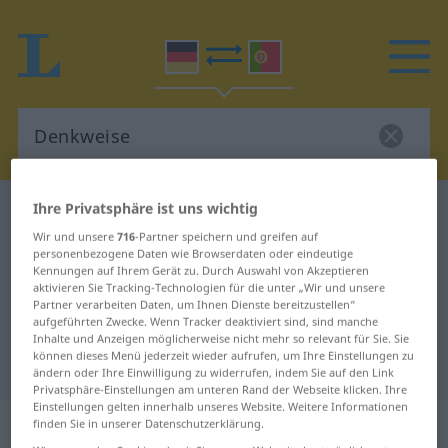
Ihre Privatsphäre ist uns wichtig
Deutsch-Portugiesisch Wörterbuch
Denkweise
Wir und unsere
716
-Partner speichern und greifen auf
Deutsch-Portugiesisch
personenbezogene Daten wie Browserdaten oder eindeutige
Übersetzung für "Denkweise"
Kennungen auf Ihrem Gerät zu. Durch Auswahl von Akzeptieren
aktivieren Sie Tracking-Technologien für die unter „Wir und unsere
Partner verarbeiten Daten, um Ihnen Dienste bereitzustellen“
aufgeführten Zwecke. Wenn Tracker deaktiviert sind, sind manche
"Denkweise" Portugiesisch
Inhalte und Anzeigen möglicherweise nicht mehr so relevant für Sie. Sie
können dieses Menü jederzeit wieder aufrufen, um Ihre Einstellungen zu
Übersetzung
ändern oder Ihre Einwilligung zu widerrufen, indem Sie auf den Link
Privatsphäre-Einstellungen am unteren Rand der Webseite klicken. Ihre
Einstellungen gelten innerhalb unseres Website. Weitere Informationen
„Denkweise“
: Femininum
finden Sie in unserer Datenschutzerklärung.