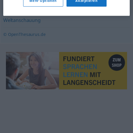
Mehr Optionen
Akzeptieren
Weltbild
,
Philosophie
,
Ideologie
,
Gesinnung
,
Denkweise
,
Weltanschauung
© OpenThesaurus.de