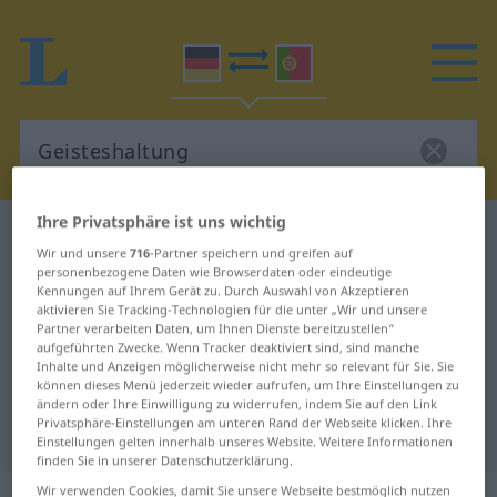
Ihre Privatsphäre ist uns wichtig
Deutsch-Portugiesisch Wörterbuch
Wir und unsere
716
-Partner speichern und greifen auf
Geisteshaltung
personenbezogene Daten wie Browserdaten oder eindeutige
Deutsch-Portugiesisch
Kennungen auf Ihrem Gerät zu. Durch Auswahl von Akzeptieren
aktivieren Sie Tracking-Technologien für die unter „Wir und unsere
Übersetzung für "Geisteshaltung"
Partner verarbeiten Daten, um Ihnen Dienste bereitzustellen“
aufgeführten Zwecke. Wenn Tracker deaktiviert sind, sind manche
Inhalte und Anzeigen möglicherweise nicht mehr so relevant für Sie. Sie
können dieses Menü jederzeit wieder aufrufen, um Ihre Einstellungen zu
"Geisteshaltung" Portugiesisch
ändern oder Ihre Einwilligung zu widerrufen, indem Sie auf den Link
Privatsphäre-Einstellungen am unteren Rand der Webseite klicken. Ihre
Übersetzung
Einstellungen gelten innerhalb unseres Website. Weitere Informationen
finden Sie in unserer Datenschutzerklärung.
Wir verwenden Cookies, damit Sie unsere Webseite bestmöglich nutzen