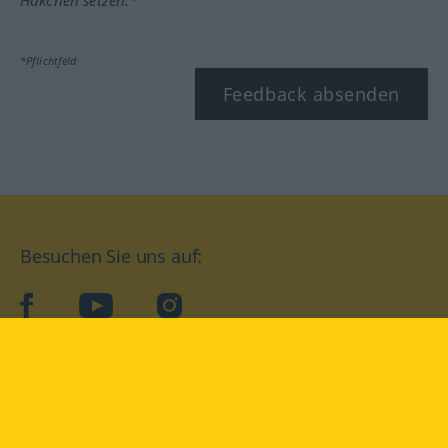
*Pflichtfeld
Feedback absenden
Besuchen Sie uns auf:
facebook
YouTube
Instagram
Langenscheidt