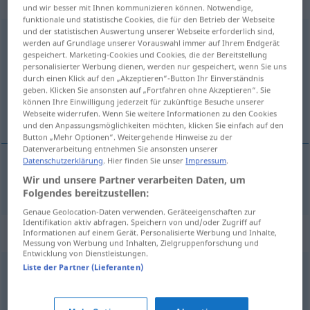
„Geisteshaltung“
: Femininum
und wir besser mit Ihnen kommunizieren können. Notwendige,
funktionale und statistische Cookies, die für den Betrieb der Webseite
und der statistischen Auswertung unserer Webseite erforderlich sind,
Geisteshaltung
f
werden auf Grundlage unserer Vorauswahl immer auf Ihrem Endgerät
gespeichert. Marketing-Cookies und Cookies, die der Bereitstellung
Übersicht aller Übersetzungen
personalisierter Werbung dienen, werden nur gespeichert, wenn Sie uns
durch einen Klick auf den „Akzeptieren“-Button Ihr Einverständnis
(Für mehr Details die Übersetzung anklicken/antippen)
geben. Klicken Sie ansonsten auf „Fortfahren ohne Akzeptieren“. Sie
können Ihre Einwilligung jederzeit für zukünftige Besuche unserer
mentalidade
Webseite widerrufen. Wenn Sie weitere Informationen zu den Cookies
und den Anpassungsmöglichkeiten möchten, klicken Sie einfach auf den
Button „Mehr Optionen“. Weitergehende Hinweise zu der
Datenverarbeitung entnehmen Sie ansonsten unserer
Datenschutzerklärung
. Hier finden Sie unser
Impressum
.
Wir und unsere Partner verarbeiten Daten, um
mentalidade
f
Geisteshaltung
Folgendes bereitzustellen:
Genaue Geolocation-Daten verwenden. Geräteeigenschaften zur
Identifikation aktiv abfragen. Speichern von und/oder Zugriff auf
Synonyme für "Geisteshaltung"
Informationen auf einem Gerät. Personalisierte Werbung und Inhalte,
Messung von Werbung und Inhalten, Zielgruppenforschung und
Entwicklung von Dienstleistungen.
Liste der Partner (Lieferanten)
(innere) Einstellung
,
Gesinnung
,
Position
,
Denkweise
,
Haltung
,
Überzeugung
,
Mentalität