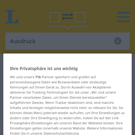
Deutsch-Portugiesisch Wörterbuch
Ausdruck
Ihre Privatsphäre ist uns wichtig
Deutsch-Portugiesisch
Wir und unsere
716
-Partner speichern und greifen auf
Übersetzung für "Ausdruck"
personenbezogene Daten wie Browserdaten oder eindeutige
Kennungen auf Ihrem Gerät zu. Durch Auswahl von Akzeptieren
aktivieren Sie Tracking-Technologien für die unter „Wir und unsere
Partner verarbeiten Daten, um Ihnen Dienste bereitzustellen“
"Ausdruck" Portugiesisch
aufgeführten Zwecke. Wenn Tracker deaktiviert sind, sind manche
Inhalte und Anzeigen möglicherweise nicht mehr so relevant für Sie. Sie
Übersetzung
können dieses Menü jederzeit wieder aufrufen, um Ihre Einstellungen zu
ändern oder Ihre Einwilligung zu widerrufen, indem Sie auf den Link
Privatsphäre-Einstellungen am unteren Rand der Webseite klicken. Ihre
„Ausdruck“
: Maskulinum
Einstellungen gelten innerhalb unseres Website. Weitere Informationen
finden Sie in unserer Datenschutzerklärung.