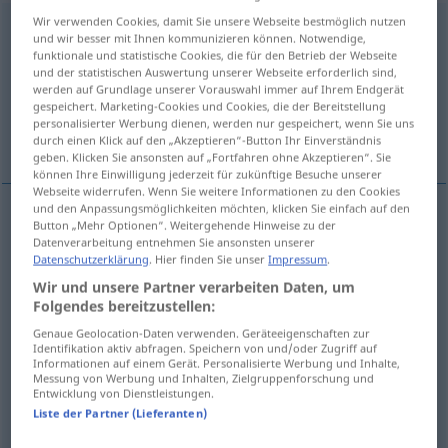
Wir verwenden Cookies, damit Sie unsere Webseite bestmöglich nutzen
Ausdruck
m
<
-(e)s
;
Ausdrücke
>
und wir besser mit Ihnen kommunizieren können. Notwendige,
funktionale und statistische Cookies, die für den Betrieb der Webseite
Übersicht aller Übersetzungen
und der statistischen Auswertung unserer Webseite erforderlich sind,
werden auf Grundlage unserer Vorauswahl immer auf Ihrem Endgerät
(Für mehr Details die Übersetzung anklicken/antippen)
gespeichert. Marketing-Cookies und Cookies, die der Bereitstellung
personalisierter Werbung dienen, werden nur gespeichert, wenn Sie uns
expressão, termo, frase, dicção
durch einen Klick auf den „Akzeptieren“-Button Ihr Einverständnis
geben. Klicken Sie ansonsten auf „Fortfahren ohne Akzeptieren“. Sie
können Ihre Einwilligung jederzeit für zukünftige Besuche unserer
Webseite widerrufen. Wenn Sie weitere Informationen zu den Cookies
und den Anpassungsmöglichkeiten möchten, klicken Sie einfach auf den
Button „Mehr Optionen“. Weitergehende Hinweise zu der
expressão
f
Ausdruck
Datenverarbeitung entnehmen Sie ansonsten unserer
Datenschutzerklärung
. Hier finden Sie unser
Impressum
.
termo
m
Ausdruck
(≈ Begriff
a.
)
Wir und unsere Partner verarbeiten Daten, um
Folgendes bereitzustellen:
frase
f
Ausdruck
(≈ Satz)
Genaue Geolocation-Daten verwenden. Geräteeigenschaften zur
Identifikation aktiv abfragen. Speichern von und/oder Zugriff auf
Informationen auf einem Gerät. Personalisierte Werbung und Inhalte,
di(c)ção
f
Ausdruck
(≈ Sprechweise)
Messung von Werbung und Inhalten, Zielgruppenforschung und
Entwicklung von Dienstleistungen.
Liste der Partner (Lieferanten)